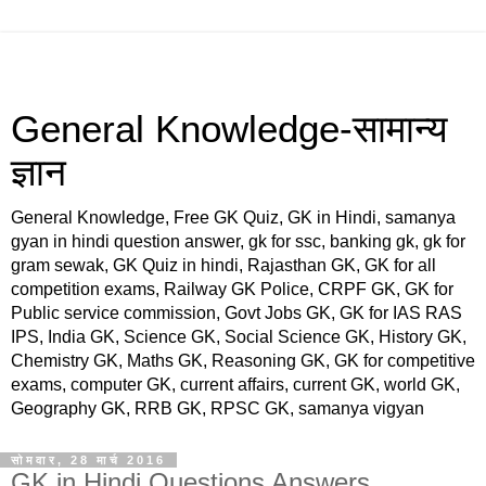
General Knowledge-सामान्य
ज्ञान
General Knowledge, Free GK Quiz, GK in Hindi, samanya
gyan in hindi question answer, gk for ssc, banking gk, gk for
gram sewak, GK Quiz in hindi, Rajasthan GK, GK for all
competition exams, Railway GK Police, CRPF GK, GK for
Public service commission, Govt Jobs GK, GK for IAS RAS
IPS, India GK, Science GK, Social Science GK, History GK,
Chemistry GK, Maths GK, Reasoning GK, GK for competitive
exams, computer GK, current affairs, current GK, world GK,
Geography GK, RRB GK, RPSC GK, samanya vigyan
सोमवार, 28 मार्च 2016
GK in Hindi Questions Answers