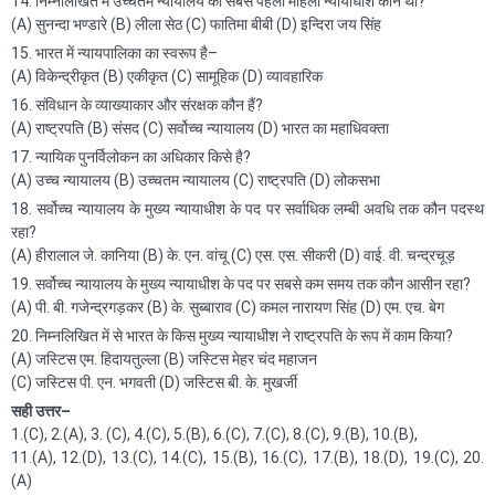
14. निम्नलिखित में उच्चतम न्यायालय की सबसे पहली महिला न्यायाधीश कौन थी?
(A) सुनन्दा भण्डारे (B) लीला सेठ (C) फातिमा बीबी (D) इन्दिरा जय सिंह
15. भारत में न्यायपालिका का स्वरूप है–
(A) विकेन्द्रीकृत (B) एकीकृत (C) सामूहिक (D) व्यावहारिक
16. संविधान के व्याख्याकार और संरक्षक कौन हैं?
(A) राष्ट्रपति (B) संसद (C) सर्वोच्च न्यायालय (D) भारत का महाधिवक्ता
17. न्यायिक पुनर्विलोकन का अधिकार किसे है?
(A) उच्च न्यायालय (B) उच्चतम न्यायालय (C) राष्ट्रपति (D) लोकसभा
18. सर्वोच्च न्यायालय के मुख्य न्यायाधीश के पद पर सर्वाधिक लम्बी अवधि तक कौन पदस्थ
रहा?
(A) हीरालाल जे. कानिया (B) के. एन. वांचू (C) एस. एस. सीकरी (D) वाई. वी. चन्द्रचूड़
19. सर्वोच्च न्यायालय के मुख्य न्यायाधीश के पद पर सबसे कम समय तक कौन आसीन रहा?
(A) पी. बी. गजेन्द्रगड़कर (B) के. सुब्बाराव (C) कमल नारायण सिंह (D) एम. एच. बेग
20. निम्नलिखित में से भारत के किस मुख्य न्यायाधीश ने राष्ट्रपति के रूप में काम किया?
(A) जस्टिस एम. हिदायतुल्ला (B) जस्टिस मेहर चंद महाजन
(C) जस्टिस पी. एन. भगवती (D) जस्टिस बी. के. मुखर्जी
सही उत्तर–
1.(C), 2.(A), 3. (C), 4.(C), 5.(B), 6.(C), 7.(C), 8.(C), 9.(B), 10.(B),
11.(A), 12.(D), 13.(C), 14.(C), 15.(B), 16.(C), 17.(B), 18.(D), 19.(C), 20.
(A)