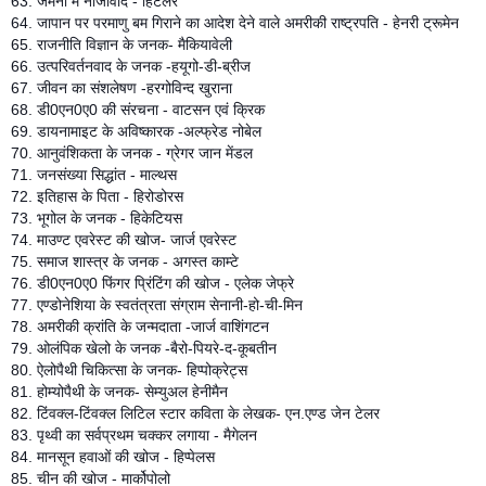
63. जर्मनी में नाजीवाद - हिटलर
64. जापान पर परमाणु बम गिराने का आदेश देने वाले अमरीकी राष्ट्रपति - हेनरी ट्रूमेन
65. राजनीति विज्ञान के जनक- मैकियावेली
66. उत्परिवर्तनवाद के जनक -हयूगो-डी-ब्रीज
67. जीवन का संशलेषण -हरगोविन्द खुराना
68. डी0एन0ए0 की संरचना - वाटसन एवं क्रिक
69. डायनामाइट के अविष्कारक -अल्फ्रेड नोबेल
70. आनुवंशिकता के जनक - ग्रेगर जान मेंडल
71. जनसंख्या सिद्धांत - माल्थस
72. इतिहास के पिता - हिरोडोरस
73. भूगोल के जनक - हिकेटियस
74. माउण्ट एवरेस्ट की खोज- जार्ज एवरेस्ट
75. समाज शास्त्र के जनक - अगस्त काम्टे
76. डी0एन0ए0 फिंगर प्रिंटिंग की खोज - एलेक जेफ्रे
77. एण्डोनेशिया के स्वतंत्रता संग्राम सेनानी-हो-ची-मिन
78. अमरीकी क्रांति के जन्मदाता -जार्ज वाशिंगटन
79. ओलंपिक खेलो के जनक -बैरो-पियरे-द-कूबतीन
80. ऐलोपैथी चिकित्सा के जनक- हिप्पोक्रेट्स
81. होम्योपैथी के जनक- सेम्युअल हेनीमैन
82. टिंवक्ल-टिंवक्ल लिटिल स्टार कविता के लेखक- एन.एण्ड जेन टेलर
83. पृथ्वी का सर्वप्रथम चक्कर लगाया - मैगेलन
84. मानसून हवाओं की खोज - हिप्पेलस
85. चीन की खोज - मार्कोपोलो