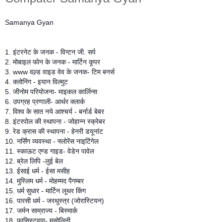
Samanya Gyan
1. इंटरनेट के जनक - विन्टन जी. सर्प
2. मोबाइल फोन के जनक - मार्टिन कूपर
3. www वल्र्ड वाइड वेव के जनक- टिम बनर्स
4. क्लोनिंग - इयान विल्मुट
5. जीनोम परियोजना- माइकल कार्लिन्स
6. उपग्रह प्रणाली- आर्थर क्लार्क
7. विश्व के सात नये आश्चर्य - बर्नार्ड बेबर
8. इंटरपोल की स्थापना - जोहान्न स्क्रेबर
9. रेड क्रास की स्थापना - हेनरी डयूनांट
10. नर्सिंग व्यवस्था - फ्लोरेंस नाइटिंगेल
11. स्काऊट एण्ड गाइड- वेडेन पावेल
12. ब्रेल लिपि -लुई बेल
13. ईसाई धर्म - ईसा मसीह
14. मुस्लिम धर्म - मोहम्मद पैगम्बर
15. धर्म सुधार - मार्टिन लूथर किंग
16. पारसी धर्म - जरथुस्त्र (जोरास्टियन)
17. जर्मन साम्राज्य - बिस्मार्क
18. फासिस्टवाद- मुसोलिनी