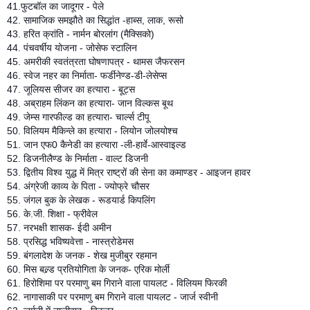
41.फुटबॉल का जादूगर - पेले
42. सामाजिक समझौते का सिद्धांत -हाब्स, लाक, रूसो
43. हरित क्रांति - नार्मन बोरलांग (मैक्सिको)
44. पंचवर्षीय योजना - जोसेफ स्टालिन
45. अमरीकी स्वतंत्रता घोषणापत्र - थामस जैफरसन
46. स्वेज नहर का निर्माता- फर्डीनेण्ड-डी-लेसेप्स
47. जूलियस सीजर का हत्यारा - बू्ट्स
48. अब्राहम लिंकन का हत्यारा- जान विल्कस बूथ
49. जेम्स गारफील्ड का हत्यारा- चार्ल्स टीपू
50. विलियम मैकिन्ले का हत्यारा - लियोन जोलयोश्च
51. जान एफ0 कैनेडी का हत्यारा -ली-हार्वे-आस्वाइल्ड
52. डिजनीलैण्ड के निर्माता - वाल्ट डिजनी
53. द्वितीय विश्व युद्ध में मित्र राष्ट्रों की सेना का कमाण्डर - आइजन हावर
54. अंग्रेजी काव्य के पिता - ज्योफ्रे चौसर
55. जंगल बुक के लेखक - रूडयार्ड किपलिंग
56. के.जी. शिक्षा - फ्रीवेल
57. नरभक्षी शासक- ईदी अमीन
58. प्रसिद्ध भविष्यवेत्ता - नास्त्रोडेमस
59. बंगलादेश के जनक - शेख मुजीबुर रहमान
60. मिस बल्र्ड प्रतियोगिता के जनक- एरिक मोर्ली
61. हिरोशिमा पर परमाणु बम गिराने वाला पायलट - विलियम फिरकी
62. नागासाकी पर परमाणु बम गिराने वाला पायलट - जार्ज स्वीनी