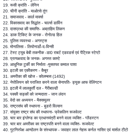
19. रूसी क्रांति - लेनिन
20. चीनी क्रांति - माओत्से तुंग
21. समाजवाद - कार्ल मार्क्स
22. विकासवाद का सिद्धांत - चार्ल्स डार्विन
23. दासप्रथा की समाप्ति- अब्राहिम लिंकन
24. डाक टिकिट के जनक - रोनोल्ड हिल
25. पुलिस व्यवस्था - अगस्ट्स
26. मोनालिसा - लियोनार्डो-द-विन्सी
27. टेस्ट ट्यूब बेबी तकनीक -डा0 राबर्ट एडवडर्स एवं पैट्रिक स्टेप्टो
28. प्रत्यक्षवाद के जनक- अगस्त काम्टे
29. आधुनिक टुर्की का निर्माता -मुसतफा कमाल पाशा
30. इटली का एकीकरण - कैबूर
31. अमरीका की खोज - कोलम्बस (1492)
32. नेपोलियन को पराजित करने वाला सेनापति- ड्यूक आफ वेलिंगटन
33. इटली में लालकुर्ती दल - गैरीबाल्डी
34. पक्की सड़कों को जन्मदाता - जान लंदन
35. वेदो का अध्ययन - मैक्समूलर
36. राष्ट्रसंघ की स्थापना - बुडरो विल्सन
37. संयुक्त राष्ट्र संघ की स्थापना- फ्रेकलिन रूजवेल्ट
38. चार बार इंग्लेण्ड का प्रधानमंत्री बनने वाला व्यक्ति - ग्लैडस्टन
39. चार बार अमरीका का राष्ट्रपति बनने वाला व्यक्ति- रूजवेल्ट
40. गुटनिरपेक्ष आन्दोलन के संस्थापक - जवाहर लाल नेहरू कर्नल नासिर एवं मार्शल टीटो