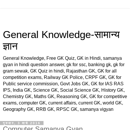
General Knowledge-सामान्य
ज्ञान
General Knowledge, Free GK Quiz, GK in Hindi, samanya
gyan in hindi question answer, gk for ssc, banking gk, gk for
gram sewak, GK Quiz in hindi, Rajasthan GK, GK for all
competition exams, Railway GK Police, CRPF GK, GK for
Public service commission, Govt Jobs GK, GK for IAS RAS
IPS, India GK, Science GK, Social Science GK, History GK,
Chemistry GK, Maths GK, Reasoning GK, GK for competitive
exams, computer GK, current affairs, current GK, world GK,
Geography GK, RRB GK, RPSC GK, samanya vigyan
गुरुवार, 3 मार्च 2016
Computer Samanya Gyan