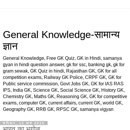
General Knowledge-सामान्य
ज्ञान
General Knowledge, Free GK Quiz, GK in Hindi, samanya
gyan in hindi question answer, gk for ssc, banking gk, gk for
gram sewak, GK Quiz in hindi, Rajasthan GK, GK for all
competition exams, Railway GK Police, CRPF GK, GK for
Public service commission, Govt Jobs GK, GK for IAS RAS
IPS, India GK, Science GK, Social Science GK, History GK,
Chemistry GK, Maths GK, Reasoning GK, GK for competitive
exams, computer GK, current affairs, current GK, world GK,
Geography GK, RRB GK, RPSC GK, samanya vigyan
शनिवार, 12 मार्च 2016
भारत का भूगोल