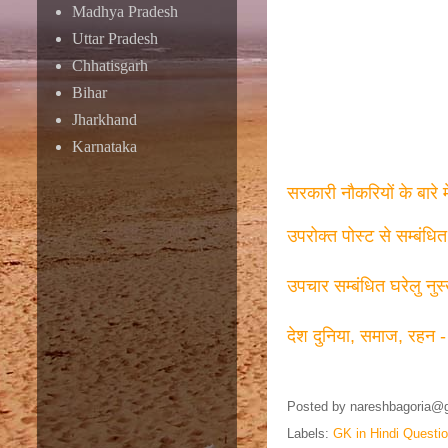
Madhya Pradesh
Uttar Pradesh
Chhatisgarh
Bihar
Jharkhand
Karnataka
सरकारी नौकरियों के बारे 
उपरोक्त पोस्ट से सम्बंधि
उपचार सम्बंधित घरेलु नुस
देश दुनिया, समाज, रहन -
Posted by
nareshbagoria@
Labels:
GK in Hindi Questi