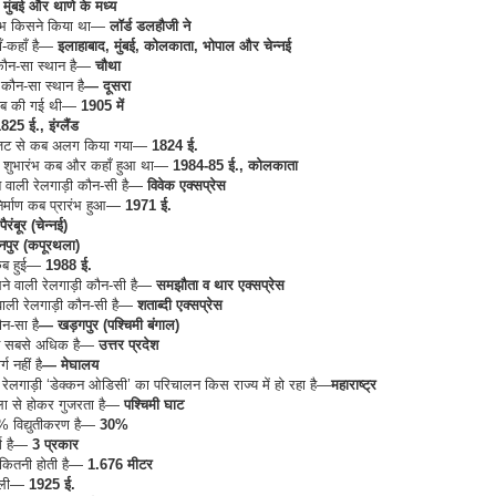
मुंबई और थाणे के मध्य
ारंभ किसने किया था—
लॉर्ड डलहौजी ने
ँ-कहाँ है—
इलाहाबाद, मुंबई, कोलकाता, भोपाल और चेन्नई
ं कौन-सा स्थान है—
चौथा
 कौन-सा स्थान है
— दूसरा
ा कब की गई थी—
1905 में
25 ई., इंग्लैंड
 बजट से कब अलग किया गया—
1824 ई.
) का शुभारंभ कब और कहाँ हुआ था—
1984-85 ई., कोलकाता
े वाली रेलगाड़ी कौन-सी है—
विवेक एक्सप्रेस
निर्माण कब प्रारंभ हुआ—
1971 ई.
पैरंबूर (चेन्नई)
ैनपुर (कपूरथला)
 कब हुई—
1988 ई.
े वाली रेलगाड़ी कौन-सी है—
समझौता व थार एक्सप्रेस
वाली रेलगाड़ी कौन-सी है—
शताब्दी एक्सप्रेस
ौन-सा है
— खड़गपुर (पश्चिमी बंगाल)
इन सबसे अधिक है—
उत्तर प्रदेश
्ग नहीं है
— मेघालय
ई रेलगाड़ी ‘डेक्कन ओडिसी’ का परिचालन किस राज्य में हो रहा है—
महाराष्ट्र
खला से होकर गुजरता है—
पश्चिमी घाट
% विद्युतीकरण है—
30%
्ग है—
3 प्रकार
 कितनी होती है—
1.676 मीटर
 चली—
1925 ई.