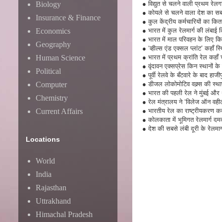
Biology
●
विद्युत से चलने वाली प्रथम रेल
●
कोयले से चलने वाला देश का सब
Insurance & Finance
●
कुल केंद्रीय कर्मचारियों का कित
Economics
●
भारत में कुल रेलमार्ग की लंबा
●
भारत में माल परिवहन के लिए क
Geography
●
‘व्हील्स एंड एक्सल प्लांट’ कहाँ स
Human Science
●
भारत में प्रथम क्रांति रेल कह
●
वृंदावन एक्सप्रेस किन स्थानों 
Political
●
पूर्वी रेलवे के बँटवारे के बाद 
Computer
●
डीजल लोकोमोटिव वक्र्स की स्
●
भारत की पहली रेल ने मुंबई और
Chemistry
●
रेल मंत्रालय ने ‘विलेज ऑन वही
Current Affairs
●
भारतीय रेल का राष्ट्रीयकरण
●
कोलकाता में भूमिगत रेलमार्ग 
●
देश की सबसे लंबी दूरी के रेलमा
Locations
World
India
Rajasthan
Uttrakhand
Himachal Pradesh