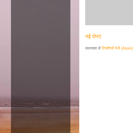
नई पोस्ट
सदस्यता लें
टिप्पणियाँ भेजें (Atom)
Responsive ad