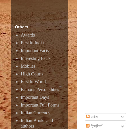
Amazon
Others
Awards
First in India
Important Facts
Interesting Facts
Mobiles
High Courts
First in World
Famous Personalities
Important Days
Important Full Forms
Subscribe To Email
Indian Currency
संदेश
Indian Books and
authors
टिप्पणियाँ