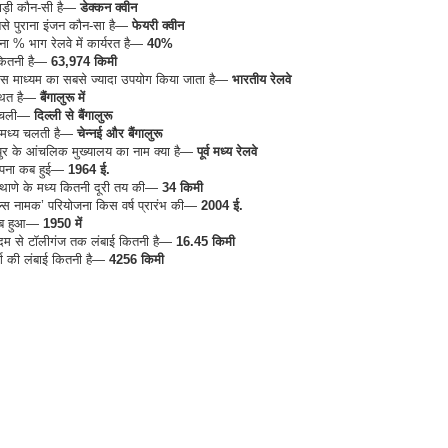
गाड़ी कौन-सी है—
डेक्कन क्वीन
से पुराना इंजन कौन-सा है—
फेयरी क्वीन
ना % भाग रेलवे में कार्यरत है—
40%
ई कितनी है—
63,974 किमी
िस माध्यम का सबसे ज्यादा उपयोग किया जाता है—
भारतीय रेलवे
्थित है—
बैंगालुरू में
ाँ चली—
दिल्ली से बैंगालुरू
के मध्य चलती है—
चेन्नई और बैंगालुरू
हाजीपुर के आंचलिक मुख्यालय का नाम क्या है—
पूर्व मध्य रेलवे
थापना कब हुई—
1964 ई.
 थाणे के मध्य कितनी दूरी तय की—
34 किमी
ल्स नामक’ परियोजना किस वर्ष प्रारंभ की—
2004 ई.
 कब हुआ—
1950 में
दमदम से टॉलीगंज तक लंबाई कितनी है—
16.45 किमी
र्ग की लंबाई कितनी है—
4256 किमी