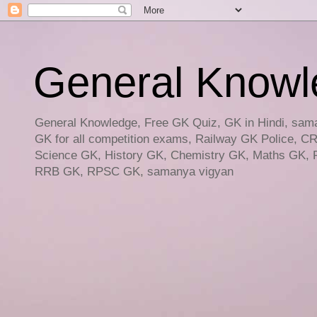
General Knowled
General Knowledge, Free GK Quiz, GK in Hindi, saman
GK for all competition exams, Railway GK Police, C
Science GK, History GK, Chemistry GK, Maths GK, R
RRB GK, RPSC GK, samanya vigyan