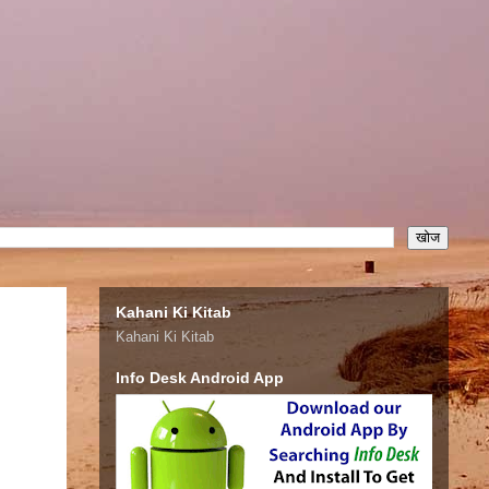
Kahani Ki Kitab
Kahani Ki Kitab
Info Desk Android App