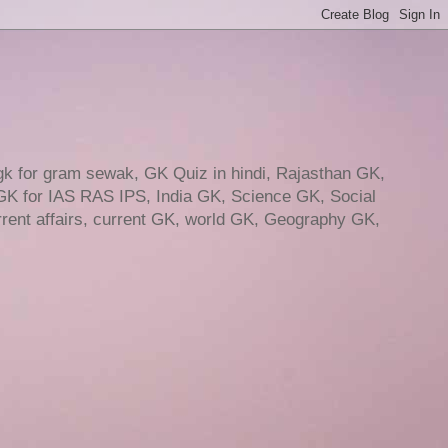
gk for gram sewak, GK Quiz in hindi, Rajasthan GK,
GK for IAS RAS IPS, India GK, Science GK, Social
ent affairs, current GK, world GK, Geography GK,