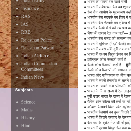
Indian Army
●
भारत की पहली रेल कहाँ चली—
●
भारत में सर्वप्रथम रेल का शुभ
Insurance
●
रेल सेवा आयोग के मुख्यालय कहा
RAS
●
भारतीय रेल नेटवर्क का विश्व मे
●
भारतीय रेल नेटवर्क का एशिया में
IAS
●
भारतीय रेलवे बोर्ड की स्थापन
RRB
●
विश्व में प्रथम रेल कब चली—
18
●
भारतीय रेल बजट को सामान्य
Rajasthan Police
●
भारत में भूमिगत (मेट्रो रेलवे
Rajasthan Patwari
●
भारत में सबसे लंबी दूरी तय करन
●
भारत में प्रथम विद्युत इंजन का 
Indian Airforce
●
इंटीग्रल कोच फैक्टरी कहाँ है—
Indian Commission
●
रेलवे कोच फैक्टरी कहाँ है—
हुस
Committees
●
रेलवे कोच फैक्टरी की स्थापना
●
भारत और पाकिस्तान के बीच चलन
Indian Navy
●
भारत में सबसे तेजगति से चलने 
●
भारत का सबसे लंबा प्लेटफॉर्म क
Subjects
●
भारत के किस राज्य में रेल ला
●
पूर्वी उत्तर भारत के राज्य में रेलमार
Science
●
पैलेस ऑन व्हील्स की तर्ज पर न
●
कोंकण रेलमार्ग किस पर्वत श्रृं
Maths
●
भारतीय रेलमार्ग का कुल कितने 
History
●
भारत में कितने प्रकार के रेलमार
●
रेल पथ के ब्रॉड गेज की चौड़ाई
Hindi
●
भारत में प्रथम विद्युत रेल कब