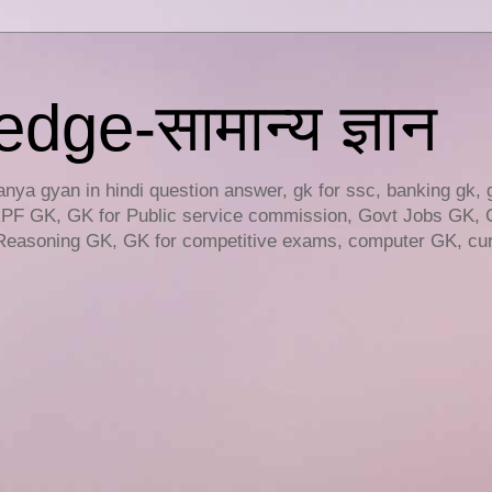
ge-सामान्य ज्ञान
ya gyan in hindi question answer, gk for ssc, banking gk, 
RPF GK, GK for Public service commission, Govt Jobs GK, 
easoning GK, GK for competitive exams, computer GK, curr