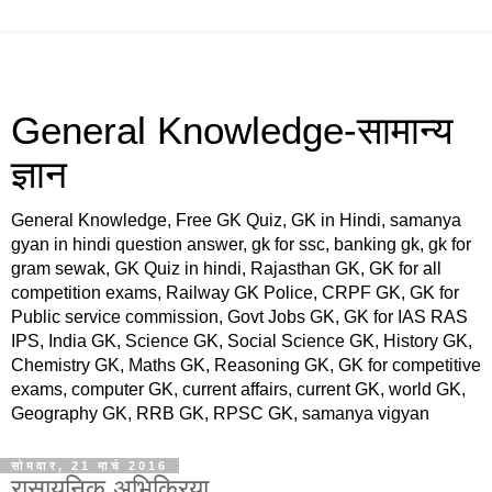
General Knowledge-सामान्य
ज्ञान
General Knowledge, Free GK Quiz, GK in Hindi, samanya
gyan in hindi question answer, gk for ssc, banking gk, gk for
gram sewak, GK Quiz in hindi, Rajasthan GK, GK for all
competition exams, Railway GK Police, CRPF GK, GK for
Public service commission, Govt Jobs GK, GK for IAS RAS
IPS, India GK, Science GK, Social Science GK, History GK,
Chemistry GK, Maths GK, Reasoning GK, GK for competitive
exams, computer GK, current affairs, current GK, world GK,
Geography GK, RRB GK, RPSC GK, samanya vigyan
सोमवार, 21 मार्च 2016
रासायनिक अभिक्रिया