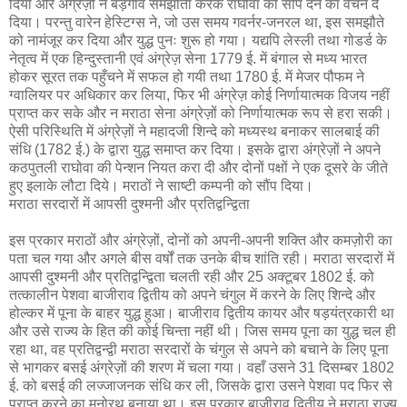
दिया और अंग्रेज़ों ने बड़गाँव समझौता करके राघोवा को सौंप देने का वचन दे
दिया। परन्तु वारेन हेस्टिग्स ने, जो उस समय गवर्नर-जनरल था, इस समझौते
को नामंजूर कर दिया और युद्ध पुनः शुरू हो गया। यद्यपि लेस्ली तथा गोडर्ड के
नेतृत्व में एक हिन्दुस्तानी एवं अंग्रेज़ सेना 1779 ई. में बंगाल से मध्य भारत
होकर सूरत तक पहुँचने में सफल हो गयी तथा 1780 ई. में मेजर पौफम ने
ग्वालियर पर अधिकार कर लिया, फिर भी अंग्रेज़ कोई निर्णायात्मक विजय नहीं
प्राप्त कर सके और न मराठा सेना अंग्रेज़ों को निर्णायात्मक रूप से हरा सकी।
ऐसी परिस्थिति में अंग्रेज़ों ने महादजी शिन्दे को मध्यस्थ बनाकर सालबाई की
संधि (1782 ई.) के द्वारा युद्ध समाप्त कर दिया। इसके द्वारा अंग्रेज़ों ने अपने
कठपुतली राघोवा की पेन्शन नियत करा दी और दोनों पक्षों ने एक दूसरे के जीते
हुए इलाके लौटा दिये। मराठों ने साष्टी कम्पनी को सौंप दिया।
मराठा सरदारों में आपसी दुश्मनी और प्रतिद्वन्द्विता
इस प्रकार मराठों और अंग्रेज़ों, दोनों को अपनी-अपनी शक्ति और कमज़ोरी का
पता चल गया और अगले बीस वर्षों तक उनके बीच शांति रही। मराठा सरदारों में
आपसी दुश्मनी और प्रतिद्वन्द्विता चलती रही और 25 अक्टूबर 1802 ई. को
तत्कालीन पेशवा बाजीराव द्वितीय को अपने चंगुल में करने के लिए शिन्दे और
होल्कर में पूना के बाहर युद्ध हुआ। बाजीराव द्वितीय कायर और षड़यंत्रकारी था
और उसे राज्य के हित की कोई चिन्ता नहीं थी। जिस समय पूना का युद्ध चल ही
रहा था, वह प्रतिद्वन्द्वी मराठा सरदारों के चंगुल से अपने को बचाने के लिए पूना
से भागकर बसई अंग्रेज़ों की शरण में चला गया। वहाँ उसने 31 दिसम्बर 1802
ई. को बसई की लज्जाजनक संधि कर ली, जिसके द्वारा उसने पेशवा पद फिर से
प्राप्त करने का मनोरथ बनाया था। इस प्रकार बाजीराव द्वितीय ने मराठा राज्य