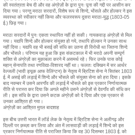
की स्वतंत्रता बेच दी और वह अंग्रेज़ों के द्वारा पुनः पूना की गद्दी पर आसीन कर
दिया गया। परन्तु मराठा सरदारों, विशेष रूप से शिन्दे, भोंसले और होल्कर ने इस
व्यवस्था को स्वीकार नहीं किया और फलस्वरूप दूसरा मराठा-युद्ध (1803-05
ई.) छिड़ गया।
मराठा सरदारों में पुनः एकता स्थापित नहीं हो सकी। गायकवाड़ अंग्रेज़ों से मिल
गया। यद्यपि शिन्दे और होल्कर संयुक्त हो गये, तथापि होल्कर ने उनका साथ
नहीं दिया। यद्यपि वह भी बसई की संधि का उतना ही विरोधी था जितना शिन्दे
और भोंसले। परिणाम यह हुआ कि इस संकटकाल में भी मराठे अपनी सम्पूर्ण
शक्ति से अंग्रेज़ों का मुक़ाबला करने में असमर्थ रहे। फिर उनके पास कोई
महान् सेनापति तथा रणविद्या-विशारद नहीं था। फलतः दक्खिन में सर आर्थर
वेल्जली (भावी ड्यूक आफ वेलिंग्टन) के नेतृत्व में ब्रिटिश सेना ने सितंबर 1803
ई. में असई की लड़ाई में शिन्दे और भोंसले की संयुक्त सेना को हरा दिया। इसके
बाद नवम्बर में उसने आरगाँव की लड़ाई में भोंसले को इस प्रकार निर्णायात्मक
रीति से परास्त कर दिया कि अगले महीने उसने अंग्रेज़ों से देवगाँव की संधि कर
ली। इस संधि के द्वारा उसने कटक अंग्रेज़ों को दे दिया और एक प्रकार से
उनका आश्रित हो गया।
अंग्रेज़ों का आश्रित मुग़ल बादशाह
इस बीच उत्तरी भारत में लॉर्ड लेक के नेतृत्व में ब्रिटिश सेना ने अलीगढ़ और
दिल्ली पर क़ब्ज़ा कर लिया और अंत में लासवाड़ी की लड़ाई में शिन्दे को इस
प्रकार निर्णयात्मक रीति से पराजित किया कि वह 30 दिसम्बर 1803 ई. को