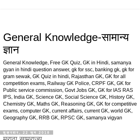
General Knowledge-सामान्य
ज्ञान
General Knowledge, Free GK Quiz, GK in Hindi, samanya
gyan in hindi question answer, gk for ssc, banking gk, gk for
gram sewak, GK Quiz in hindi, Rajasthan GK, GK for all
competition exams, Railway GK Police, CRPF GK, GK for
Public service commission, Govt Jobs GK, GK for IAS RAS
IPS, India GK, Science GK, Social Science GK, History GK,
Chemistry GK, Maths GK, Reasoning GK, GK for competitive
exams, computer GK, current affairs, current GK, world GK,
Geography GK, RRB GK, RPSC GK, samanya vigyan
शुक्रवार, 22 जून 2018
मराठा साम्राज्य