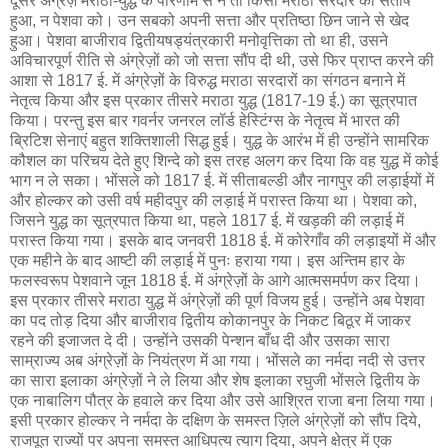
दूसरे अंग्रेज़ मराठा-युद्ध के परिणाम से ने तो किसी मराठा सरदार को संतोष
हुआ, न पेशवा को। उन सबको अपनी सत्ता और प्रतिष्ठा छिन जाने से खेद
हुआ। पेशवा बाजीराव द्वितीयषड्यंत्रकारी मनोवृत्तिका तो था ही, उसने
अविचारपूर्ण रीति से अंग्रेज़ों को जो सत्ता सौंप दी थी, उसे फिर प्राप्त करने की
आशा से 1817 ई. में अंग्रेज़ों के विरुद्ध मराठा सरदारों का संगठन बनाने में
नेतृत्व किया और इस प्रकार तीसरे मराठा युद्ध (1817-19 ई.) का सूत्रपात
किया। परन्तु इस बार गवर्नर जनरल लॉर्ड हेस्टिंग्स के नेतृत्व में भारत की
ब्रिटिश सेनाएं बहुत शक्तिशाली सिद्ध हुई। युद्ध के आरंभ में ही उन्होंने सामरिक
कौशल का परिचय देते हुए शिन्दे को इस तरह अलग कर दिया कि वह युद्ध में कोई
भाग न ले सका। भोंसले को 1817 ई. में सीताबल्डी और नागपुर की लड़ाईयों में
और होल्कर को उसी वर्ष महीदपुर की लड़ाई में परास्त किया था। पेशवा को,
जिसने युद्ध का सूत्रपात किया था, पहले 1817 ई. में खड़की की लड़ाई में
परास्त किया गया। इसके बाद जनवरी 1818 ई. में कोरेगाँव की लड़ाइयों में और
एक महीने के बाद आष्टी की लड़ाई में पुनः हराया गया। इस अन्तिम हार के
फलस्वरूप पेशवाने जून 1818 ई. में अंग्रेज़ों के आगे आत्मसमर्पण कर दिया।
इस प्रकार तीसरे मराठा युद्ध में अंग्रेज़ों की पूर्ण विजय हुई। उन्होंने अब पेशवा
का पद तोड़ दिया और बाजीराव द्वितीय कोकानपुर के निकट बिठूर में जाकर
रहने की इजाजत दे दी। उन्होंने उसकी पेन्शन बाँध दी और उसका सारा
साम्राज्य अब अंग्रेज़ों के नियंत्रण में आ गया। भोंसले का नर्मदा नदी से उत्तर
का सारा इलाका अंग्रेज़ों ने ले लिया और शेष इलाका रघुजी भोंसले द्वितीय के
एक नाबालिग पौत्र के हवाले कर दिया और उसे आश्रित राजा बना लिया गया।
इसी प्रकार होल्कर ने नर्मदा के दक्षिण के समस्त ज़िले अंग्रेज़ों को सौंप दिये,
राजपूत राज्यों पर अपना समस्त आधिपत्य त्याग दिया, अपने क्षेत्र में एक