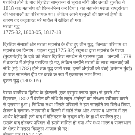
पराजित होने के बाद ब्रिटिश साम्राज्य से सुरक्षा माँगी और उनकी घुसपैठ ने
1818 तक महासंघ को छिन्न-भिन्न कर दिया। यह महासंघ मराठा राष्ट्रीयता
की भावनाओं का परिचायक था। लेकिन अपने प्रमुखों की आपसी ईर्ष्या के
कारण वह कड़वाहट भरे माहौल में खंडित हो गया।
मराठा युद्ध
1775-82, 1803-05, 1817-18
ब्रिटिश सेनाओं और मराठा महासंघ के बीच हुए तीन युद्ध, जिनका परिणाम था
महासंघ का विनाश। पहला युद्ध(1775-82) रघुनाथ द्वारा महासंघ के पेशवा
(मुख्यमंत्री) के दावे को लेकर ब्रिटिश समर्थन से प्रारम्भ हुआ। जनवरी 1779
में बडगांव में अंग्रेज़ पराजित हो गए, लेकिन उन्होंने मराठों के साथ सालबाई की
संधि (मई 1782) होने तक युद्ध जारी रखा; इसमें अंग्रेज़ों को बंबई (वर्तमान मुंबई)
के पास सालसेत द्वीप पर कब्जे क रूप में एकमात्र लाभ मिला।
दूसरा युद्ध (1803-05)
पेशवा बाजीराव द्वितीय के होल्करों (एक प्रमुख मराठा कुल) से हारने और
दिसम्बर, 1802 में बेसीन की संधि के तहत अंग्रेज़ों का संरक्षण स्वीकार करने
से प्रारम्भ हुआ। सिंधिया तथा भोंसले परिवारों ने इस समझौते का विरोध किया,
लेकन वे क्रमशः लसपाड़ी व दिल्ली में लॉर्ड लेक और असाय व अरगांव में सर
आर्थर वेलेज़ली (जो बाद में वैलिंगटन के ड्यूक बने) के हाथों पराजित हुए।
उसके बाद होल्कर परिवार भी इसमें शामिल हो गया और मध्य भारत व राजस्थान
के क्षेत्र में मराठा बिल्कुल आज़ाद हो गए।
तीसरा युद्ध (1817-18)