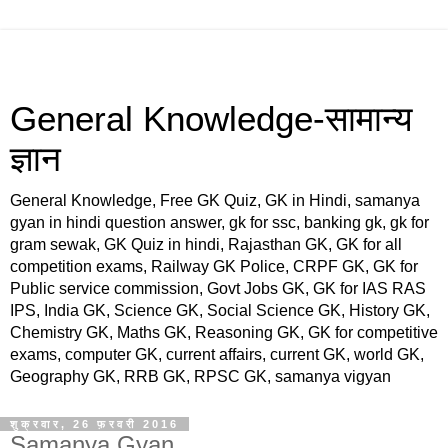
General Knowledge-सामान्य
ज्ञान
General Knowledge, Free GK Quiz, GK in Hindi, samanya
gyan in hindi question answer, gk for ssc, banking gk, gk for
gram sewak, GK Quiz in hindi, Rajasthan GK, GK for all
competition exams, Railway GK Police, CRPF GK, GK for
Public service commission, Govt Jobs GK, GK for IAS RAS
IPS, India GK, Science GK, Social Science GK, History GK,
Chemistry GK, Maths GK, Reasoning GK, GK for competitive
exams, computer GK, current affairs, current GK, world GK,
Geography GK, RRB GK, RPSC GK, samanya vigyan
शुक्रवार, 26 फ़रवरी 2016
Samanya Gyan,