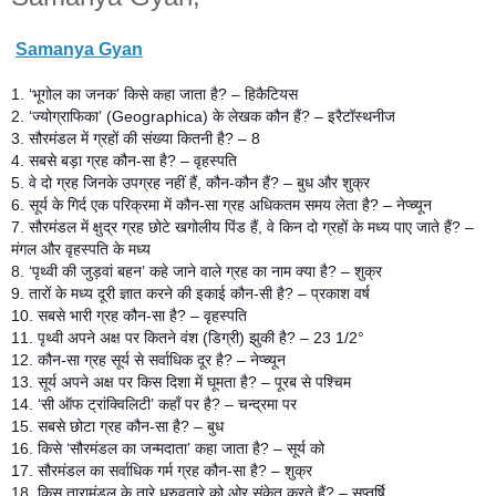
Samanya Gyan
1. ‘भूगोल का जनक’ किसे कहा जाता है? – हिकैटियस
2. ‘ज्योग्राफिका’ (Geographica) के लेखक कौन हैं? – इरैटॉस्थनीज
3. सौरमंडल में ग्रहों की संख्या कितनी है? – 8
4. सबसे बड़ा ग्रह कौन-सा है? – वृहस्पति
5. वे दो ग्रह जिनके उपग्रह नहीं हैं, कौन-कौन हैं? – बुध और शुक्र
6. सूर्य के गिर्द एक परिक्रमा में कौन-सा ग्रह अधिकतम समय लेता है? – नेप्च्यून
7. सौरमंडल में क्षुद्र ग्रह छोटे खगोलीय पिंड हैं, वे किन दो ग्रहों के मध्य पाए जाते हैं? –
मंगल और वृहस्पति के मध्य
8. ‘पृथ्वी की जुड़वां बहन’ कहे जाने वाले ग्रह का नाम क्या है? – शुक्र
9. तारों के मध्य दूरी ज्ञात करने की इकाई कौन-सी है? – प्रकाश वर्ष
10. सबसे भारी ग्रह कौन-सा है? – वृहस्पति
11. पृथ्वी अपने अक्ष पर कितने वंश (डिग्री) झुकी है? – 23 1/2°
12. कौन-सा ग्रह सूर्य से सर्वाधिक दूर है? – नेप्च्यून
13. सूर्य अपने अक्ष पर किस दिशा में घूमता है? – पूरब से पश्चिम
14. ‘सी ऑफ ट्रांक्विलिटी’ कहाँ पर है? – चन्द्रमा पर
15. सबसे छोटा ग्रह कौन-सा है? – बुध
16. किसे ‘सौरमंडल का जन्मदाता’ कहा जाता है? – सूर्य को
17. सौरमंडल का सर्वाधिक गर्म ग्रह कौन-सा है? – शुक्र
18. किस तारामंडल के तारे ध्रुवतारे को ओर संकेत करते हैं? – सप्तर्षि