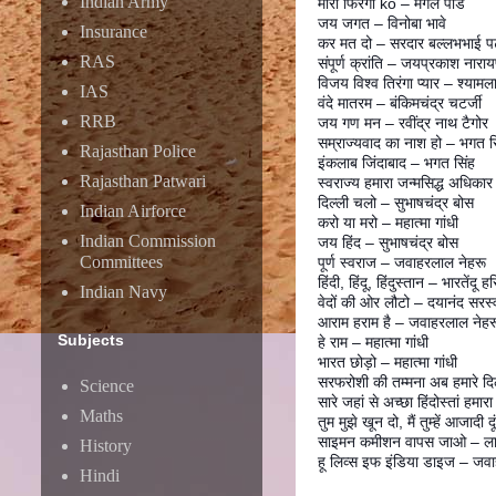
Indian Army
मारो फिरंगी ko – मंगल पांडे
जय जगत – विनोबा भावे
Insurance
कर मत दो – सरदार बल्लभभाई प
RAS
संपूर्ण क्रांति – जयप्रकाश नारा
विजय विश्व तिरंगा प्यार – श्यामलाल
IAS
वंदे मातरम – बंकिमचंद्र चटर्जी
RRB
जय गण मन – रवींद्र नाथ टैगोर
सम्राज्यवाद का नाश हो – भगत स
Rajasthan Police
इंकलाब जिंदाबाद – भगत सिंह
Rajasthan Patwari
स्वराज्य हमारा जन्मसिद्ध अधिका
दिल्ली चलो – सुभाषचंद्र बोस
Indian Airforce
करो या मरो – महात्मा गांधी
Indian Commission
जय हिंद – सुभाषचंद्र बोस
Committees
पूर्ण स्वराज – जवाहरलाल नेहरू
हिंदी, हिंदू, हिंदुस्तान – भारतेंदू ह
Indian Navy
वेदों की ओर लौटो – दयानंद सरस्
आराम हराम है – जवाहरलाल नेहर
Subjects
हे राम – महात्मा गांधी
भारत छोड़ो – महात्मा गांधी
सरफरोशी की तम्मना अब हमारे दिल 
Science
सारे जहां से अच्छा हिंदोस्तां हम
Maths
तुम मुझे खून दो, मैं तुम्हें आजादी 
साइमन कमीशन वापस जाओ – ला
History
हू लिव्स इफ इंडिया डाइज – जव
Hindi