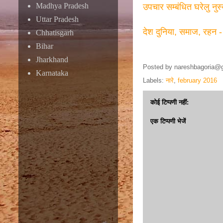
Madhya Pradesh
उपचार सम्बंधित घरेलु नुस
Uttar Pradesh
देश दुनिया, समाज, रहन -
Chhatisgarh
Bihar
Jharkhand
Posted by
nareshbagoria@
Karnataka
Labels:
नारे
,
february 2016
कोई टिप्पणी नहीं:
एक टिप्पणी भेजें