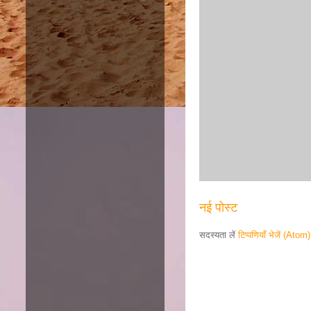
नई पोस्ट
सदस्यता लें
टिप्पणियाँ भेजें (Atom)
Responsive ad