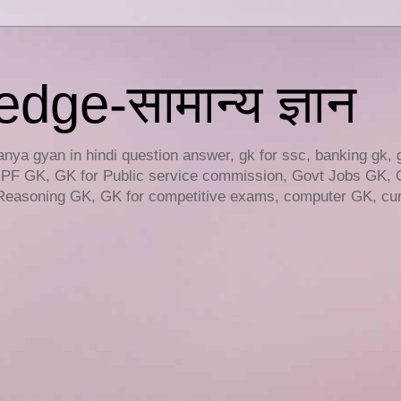
ge-सामान्य ज्ञान
ya gyan in hindi question answer, gk for ssc, banking gk, 
RPF GK, GK for Public service commission, Govt Jobs GK, 
easoning GK, GK for competitive exams, computer GK, curr