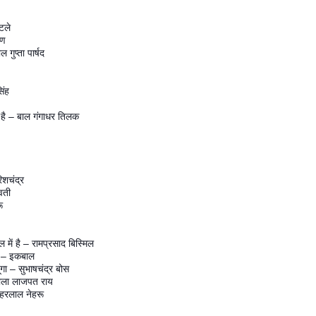
टले
यण
 गुप्ता पार्षद
िंह
र है – बाल गंगाधर तिलक
रिशचंद्र
वती
ू
में है – रामप्रसाद बिस्मिल
ारा – इकबाल
दूंगा – सुभाषचंद्र बोस
ला लाजपत राय
ाहरलाल नेहरू