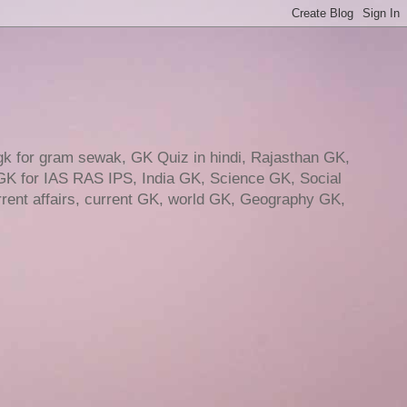
gk for gram sewak, GK Quiz in hindi, Rajasthan GK,
GK for IAS RAS IPS, India GK, Science GK, Social
ent affairs, current GK, world GK, Geography GK,