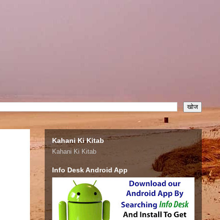
Kahani Ki Kitab
Kahani Ki Kitab
Info Desk Android App