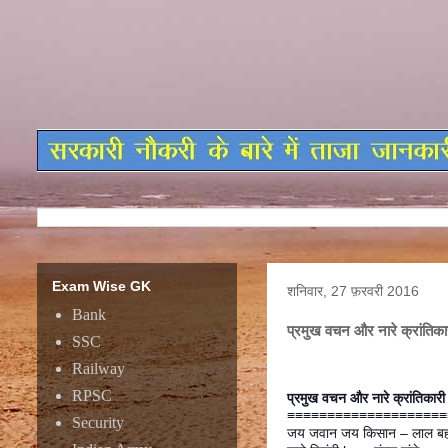
Exam Wise GK
शनिवार, 27 फ़रवरी 2016
Bank
प्रमुख वचन और नारे क्रांतिका
SSC
Railway
RPSC
प्रमुख वचन और नारे क्रांतिकारी
≡≡≡≡≡≡≡≡≡≡≡≡≡≡≡≡≡≡≡≡
Security
जय जवान जय किसान – लाल बहाद