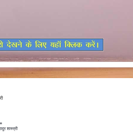
री
≡
ुर शास्त्री