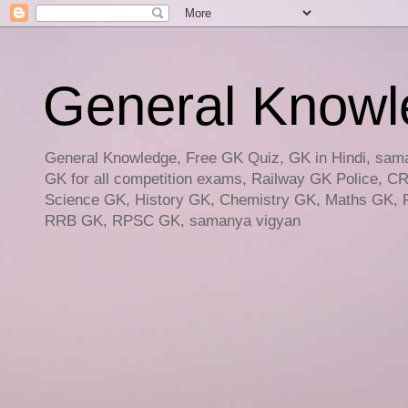
General Knowled
General Knowledge, Free GK Quiz, GK in Hindi, saman
GK for all competition exams, Railway GK Police, C
Science GK, History GK, Chemistry GK, Maths GK, R
RRB GK, RPSC GK, samanya vigyan