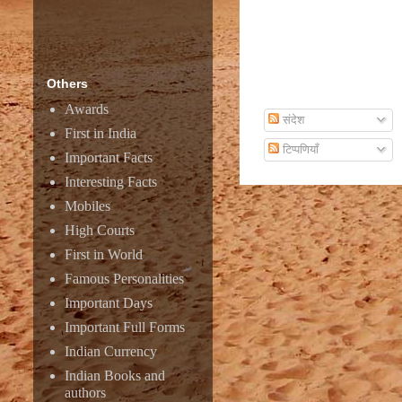
Others
Subscribe To Email
Awards
संदेश
First in India
टिप्पणियाँ
Important Facts
Interesting Facts
Mobiles
High Courts
First in World
Famous Personalities
Important Days
Important Full Forms
Indian Currency
Indian Books and
authors