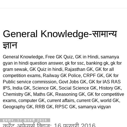
General Knowledge-सामान्य
ज्ञान
General Knowledge, Free GK Quiz, GK in Hindi, samanya
gyan in hindi question answer, gk for ssc, banking gk, gk for
gram sewak, GK Quiz in hindi, Rajasthan GK, GK for all
competition exams, Railway GK Police, CRPF GK, GK for
Public service commission, Govt Jobs GK, GK for IAS RAS
IPS, India GK, Science GK, Social Science GK, History GK,
Chemistry GK, Maths GK, Reasoning GK, GK for competitive
exams, computer GK, current affairs, current GK, world GK,
Geography GK, RRB GK, RPSC GK, samanya vigyan
बुधवार, 17 फ़रवरी 2016
करेंट अफेयर्स क्विज: 16 फरवरी 2016