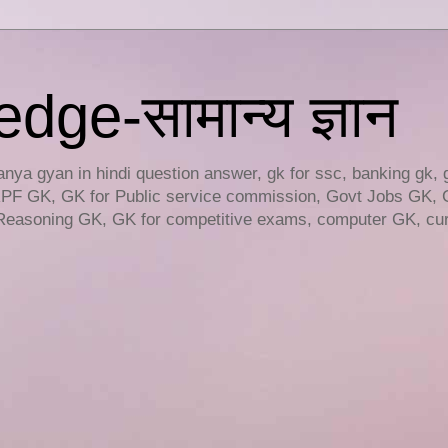
ge-सामान्य ज्ञान
ya gyan in hindi question answer, gk for ssc, banking gk, 
RPF GK, GK for Public service commission, Govt Jobs GK, 
easoning GK, GK for competitive exams, computer GK, curr