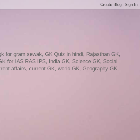
gk for gram sewak, GK Quiz in hindi, Rajasthan GK,
GK for IAS RAS IPS, India GK, Science GK, Social
ent affairs, current GK, world GK, Geography GK,