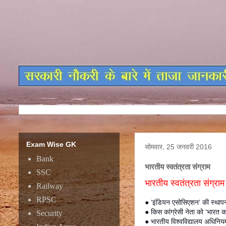
Exam Wise GK
सोमवार, 25 जनवरी 2016
Bank
भारतीय स्वतंत्रता संग्राम
SSC
भारतीय स्वतंत्रता संग्राम
Railway
RPSC
● ‘इंडियन एसोसिएशन’ की स्थापना
● किस कांग्रेसी नेता को ‘भारत क
Security
● भारतीय विश्वविद्यालय अधिनि