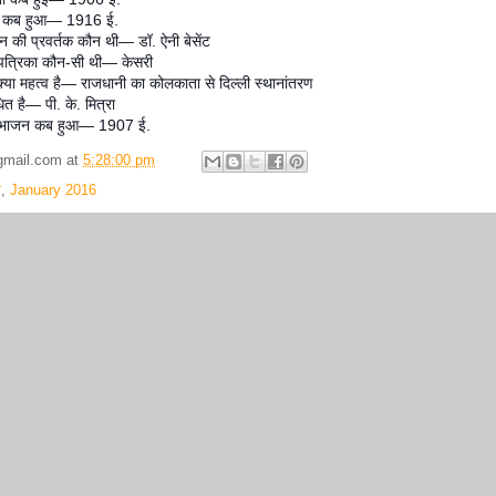
ात कब हुआ— 1916 ई.
की प्रवर्तक कौन थी— डॉ. ऐनी बेसेंट
ई पत्रिका कौन-सी थी— केसरी
्या महत्व है— राजधानी का कोलकाता से दिल्ली स्थानांतरण
त है— पी. के. मित्रा
का विभाजन कब हुआ— 1907 ई.
gmail.com
at
5:28:00 pm
म
,
January 2016