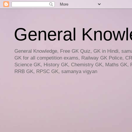
General Knowled
General Knowledge, Free GK Quiz, GK in Hindi, saman
GK for all competition exams, Railway GK Police, C
Science GK, History GK, Chemistry GK, Maths GK, R
RRB GK, RPSC GK, samanya vigyan