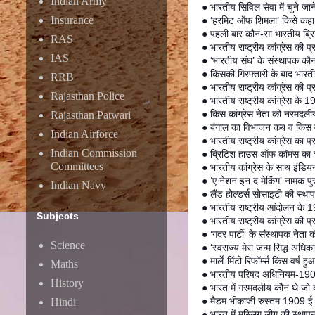
Indian Army
● भारतीय सिविल सेवा में चुने जा
Insurance
● ‘हरमिट ऑफ शिमला’ किसे कहा 
● पहली बार कौन-सा भारतीय ब्रि
RAS
● भारतीय राष्ट्रीय कांग्रेस की 
IAS
● ‘भारतीय संघ’ के संस्थापक कौन 
● किसकी गिरफ्तारी के बाद भारती
RRB
● भारतीय राष्ट्रीय कांग्रेस की 
Rajasthan Police
● भारतीय राष्ट्रीय कांग्रेस के
● किस कांग्रेस नेता को नरमदली
Rajasthan Patwari
● बंगाल का विभाजन कब व किस व
Indian Airforce
● भारतीय राष्ट्रीय कांग्रेस का प
Indian Commission
● ब्रिटिश हाउस ऑफ कॉमंस का च
Committees
● भारतीय कांग्रेस के साथ इं
● ‘ए नेशन इन द मेकिंग’ नामक पु
Indian Navy
● लैंड होल्डर्स सोसाइटी की स्था
● भारतीय राष्ट्रीय आंदोलन क
Subjects
● भारतीय राष्ट्रीय कांग्रेस की प
● ‘गदर पार्टी’ के संस्थापक नेत
Science
● ‘स्वराज्य मेरा जन्म सिद्ध अधि
● मार्ले-मिंटो रिफॉर्म्स किस वर्
Maths
● भारतीय परिषद अधिनियम-1909 का
History
● भारत में गरमदलीय कौन थे जो 
● मैडम भीकाजी रुस्तम 1909 ई. म
Hindi
● भारत में मुस्लिग लीग की स्थ