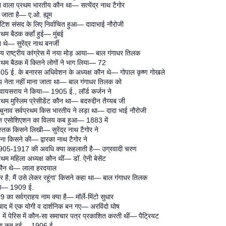
ने वाला प्रथम भारतीय कौन था— सत्येंद्र नाथ टैगोर
जाता है— ए.ओ. ह्यूम
टिश संसद के लिए निर्वाचित हुआ— दादाभाई नौरोजी
प्रथम बैठक कहाँ हुई— मुंबई
थे— सुरेंद्र नाथ बनर्जी
य राष्ट्रीय कांग्रेस में नया मोड़ आया— बाल गंगाधर तिलक
प्रथम बैठक में कितने लोगों ने भाग लिया— 72
 1905 ई. के बनारस अधिवेशन के अध्यक्ष कौन थे— गोपाल कृष्ण गोखले
य नेता नहीं माना जाता था— बाल गंगाधर तिलक को
ायसराय ने किया— 1905 ई., लॉर्ड कर्जन ने
्रथम मुस्लिम प्रेसीडेंट कौन था— बदरुद्दीन तैय्यब जी
ुनाव सर्वप्रथम किस भारतीय ने लड़ा था— दादा भाई नौरोजी
डियन एसोशिएशन का विलय कब हुआ— 1883 में
स्तक किसने लिखी— सुरेंद्र नाथ टैगोर ने
पना किसने की— द्वारका नाथ टैगोर ने
े 1905-1917 की अवधि क्या कहलाती है— उग्रवादी चरण
्रथम महिला अध्यक्ष कौन थीं— डॉ. ऐनी बेसेंट
ा कौन थे— लाला हरदयाल
कार है, मैं उसे लेकर रहूंगा’ किसने कहा था— बाल गंगाधर तिलक
ष हुआ— 1909 ई.
 सर्वग्राहय नाम क्या है— मॉर्ले-मिंटो सुधार
बाद में एक योगी व दार्शनिक बन गए— अरविंदो घोष
ें पेरिस में कौन-सा समाचार पत्र प्रकाशित करती थीं— पैट्रियट
ापना कब हुई— 1906 ई.