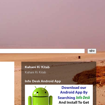
Kahani Ki Kitab
Kahani Ki Kitab
Info Desk Android App