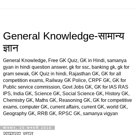
General Knowledge-सामान्य
ज्ञान
General Knowledge, Free GK Quiz, GK in Hindi, samanya
gyan in hindi question answer, gk for ssc, banking gk, gk for
gram sewak, GK Quiz in hindi, Rajasthan GK, GK for all
competition exams, Railway GK Police, CRPF GK, GK for
Public service commission, Govt Jobs GK, GK for IAS RAS
IPS, India GK, Science GK, Social Science GK, History GK,
Chemistry GK, Maths GK, Reasoning GK, GK for competitive
exams, computer GK, current affairs, current GK, world GK,
Geography GK, RRB GK, RPSC GK, samanya vigyan
सोमवार, 25 जनवरी 2016
सामान्य ज्ञान