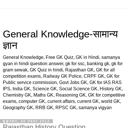
General Knowledge-सामान्य
ज्ञान
General Knowledge, Free GK Quiz, GK in Hindi, samanya
gyan in hindi question answer, gk for ssc, banking gk, gk for
gram sewak, GK Quiz in hindi, Rajasthan GK, GK for all
competition exams, Railway GK Police, CRPF GK, GK for
Public service commission, Govt Jobs GK, GK for IAS RAS
IPS, India GK, Science GK, Social Science GK, History GK,
Chemistry GK, Maths GK, Reasoning GK, GK for competitive
exams, computer GK, current affairs, current GK, world GK,
Geography GK, RRB GK, RPSC GK, samanya vigyan
शुक्रवार, 30 नवंबर 2012
Rajasthan History Question