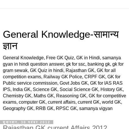
General Knowledge-सामान्य
ज्ञान
General Knowledge, Free GK Quiz, GK in Hindi, samanya
gyan in hindi question answer, gk for ssc, banking gk, gk for
gram sewak, GK Quiz in hindi, Rajasthan GK, GK for all
competition exams, Railway GK Police, CRPF GK, GK for
Public service commission, Govt Jobs GK, GK for IAS RAS
IPS, India GK, Science GK, Social Science GK, History GK,
Chemistry GK, Maths GK, Reasoning GK, GK for competitive
exams, computer GK, current affairs, current GK, world GK,
Geography GK, RRB GK, RPSC GK, samanya vigyan
शुक्रवार, 30 नवंबर 2012
Rajasthan GK current Affairs 2012,