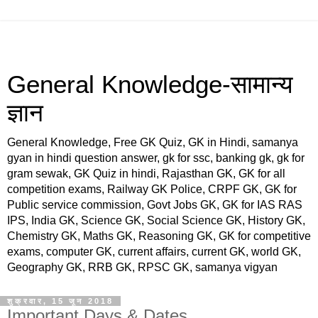
General Knowledge-सामान्य
ज्ञान
General Knowledge, Free GK Quiz, GK in Hindi, samanya
gyan in hindi question answer, gk for ssc, banking gk, gk for
gram sewak, GK Quiz in hindi, Rajasthan GK, GK for all
competition exams, Railway GK Police, CRPF GK, GK for
Public service commission, Govt Jobs GK, GK for IAS RAS
IPS, India GK, Science GK, Social Science GK, History GK,
Chemistry GK, Maths GK, Reasoning GK, GK for competitive
exams, computer GK, current affairs, current GK, world GK,
Geography GK, RRB GK, RPSC GK, samanya vigyan
शुक्रवार, 15 जून 2018
Important Days & Dates