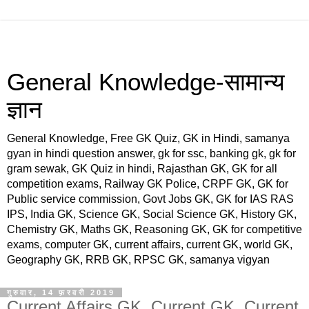
General Knowledge-सामान्य
ज्ञान
General Knowledge, Free GK Quiz, GK in Hindi, samanya
gyan in hindi question answer, gk for ssc, banking gk, gk for
gram sewak, GK Quiz in hindi, Rajasthan GK, GK for all
competition exams, Railway GK Police, CRPF GK, GK for
Public service commission, Govt Jobs GK, GK for IAS RAS
IPS, India GK, Science GK, Social Science GK, History GK,
Chemistry GK, Maths GK, Reasoning GK, GK for competitive
exams, computer GK, current affairs, current GK, world GK,
Geography GK, RRB GK, RPSC GK, samanya vigyan
गुरुवार, 14 फ़रवरी 2019
Current Affairs GK, Current GK, Current