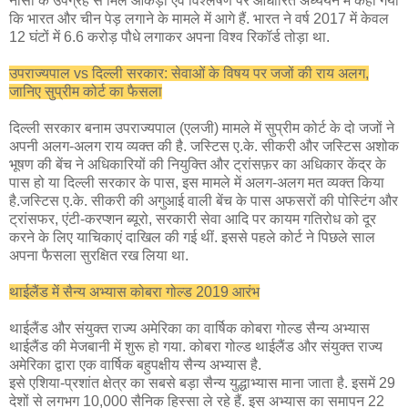
नासा के उपग्रह से मिले आंकड़ों एवं विश्लेषण पर आधारित अध्ययन में कहा गया
कि भारत और चीन पेड़ लगाने के मामले में आगे हैं. भारत ने वर्ष 2017 में केवल
12 घंटों में 6.6 करोड़ पौधे लगाकर अपना विश्व रिकॉर्ड तोड़ा था.
उपराज्यपाल vs दिल्ली सरकार: सेवाओं के विषय पर जजों की राय अलग,
जानिए सुप्रीम कोर्ट का फैसला
दिल्ली सरकार बनाम उपराज्यपाल (एलजी) मामले में सुप्रीम कोर्ट के दो जजों ने
अपनी अलग-अलग राय व्यक्त की है. जस्टिस ए.के. सीकरी और जस्टिस अशोक
भूषण की बेंच ने अधिकारियों की नियुक्ति और ट्रांसफ़र का अधिकार केंद्र के
पास हो या दिल्ली सरकार के पास, इस मामले में अलग-अलग मत व्यक्त किया
है.जस्टिस ए.के. सीकरी की अगुआई वाली बेंच के पास अफसरों की पोस्टिंग और
ट्रांसफर, एंटी-करप्शन ब्यूरो, सरकारी सेवा आदि पर कायम गतिरोध को दूर
करने के लिए याचिकाएं दाखिल की गई थीं. इससे पहले कोर्ट ने पिछले साल
अपना फैसला सुरक्षित रख लिया था.
थाईलैंड में सैन्य अभ्यास कोबरा गोल्ड 2019 आरंभ
थाईलैंड और संयुक्त राज्य अमेरिका का वार्षिक कोबरा गोल्ड सैन्य अभ्यास
थाईलैंड की मेजबानी में शुरू हो गया. कोबरा गोल्ड थाईलैंड और संयुक्त राज्य
अमेरिका द्वारा एक वार्षिक बहुपक्षीय सैन्य अभ्यास है.
इसे एशिया-प्रशांत क्षेत्र का सबसे बड़ा सैन्य युद्धाभ्यास माना जाता है. इसमें 29
देशों से लगभग 10,000 सैनिक हिस्सा ले रहे हैं. इस अभ्यास का समापन 22