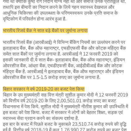
गया था क्योंकि कुष्ठ रोग निदान योग्य नहीं था और समाज उनके प्रतिकूल था.
तथापि इस बीमारी का निदान करने के लिये गहन स्वास्थ्य देखभाल और
आधुनिक चिकित्सा की उपलब्धता के परिणमस्वरूप उनके प्रति समाज के
दृष्टिकोण में परिवर्तन होना आरंभ हुआ है.
भारतीय रिजर्व बैंक ने सात बड़े बैंकों पर जुर्माना लगाया
भारतीय रिजर्व बैंक (आरबीआई) ने विभिन्न बैंकिंग नियमों का उल्लंघन करने पर
इलाहाबाद बैंक, बैंक ऑफ महाराष्ट्र, एचडीएफसी बैंक और कोटक महिंद्रा बैंक
समेत सात बैंकों पर जुर्माना लगाया है. आरबीआई ने 12 फरवरी 2019 को
इसकी जानकारी दी.ये सात बैंक- इलाहाबाद बैंक, बैंक ऑफ महाराष्ट्र, इंडियन
ओवरसीज बैंक, आंध्रा बैंक, एचडीएफसी बैंक, आईडीबीआई बैंक और कोटक
मंहिद्रा बैंक है. आरबीआई ने इलाहाबाद बैंक, बैंक ऑफ महाराष्ट्र और इंडियन
ओवरसीज बैंक पर 1.5-1.5 करोड़ रुपए का जुर्माना लगाया है.
बिहार सरकार ने वर्ष 2019-20 का बजट पेश किया
बिहार के उप मुख्यमंत्री सह वित्त मंत्री सुशील कुमार मोदी ने 12 फरवरी 2019
को वित्तीय वर्ष 2019-20 के लिए 2,00,501.01 करोड़ रुपए का बजट
विधानसभा में पेश किये. सुशील मोदी ने मुख्यमंत्री नीतीश कुमार की उपस्थिति में
इस बजट को पेश किया. बजट में सरकार ने लोगों को बेहतर शिक्षा, सड़क एवं
स्वास्थ्य सेवा प्रदान करने का संकल्प दर्शाया है.
इस बार के बजट में पिछले बजट के मुकाबले 23,510.74 करोड़ रुपये की वृद्धि
हुई है. वित्तीय वर्ष 2018-19 में कुल 1,76,990.27 करोड़ रुपये का बजट पेश