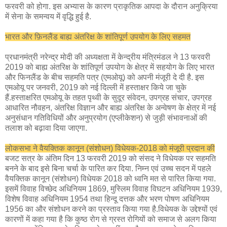
फरवरी को होगा. इस अभ्यास के कारण प्राकृतिक आपदा के दौरान अनुक्रिया
में सेना के समन्वय में वृद्धि हुई है.
भारत और फ़िनलैंड बाह्य अंतरिक्ष के शांतिपूर्ण उपयोग के लिए सहमत
प्रधानमंत्री नरेन्‍द्र मोदी की अध्‍यक्षता में केन्‍द्रीय मंत्रिमंडल ने 13 फरवरी
2019 को बाह्य अंतरिक्ष के शांतिपूर्ण उपयोग के क्षेत्र में सहयोग के लिए भारत
और फिनलैंड के बीच सहमति पत्र (एमओयू) को अपनी मंजूरी दे दी है. इस
एमओयू पर जनवरी, 2019 को नई दिल्‍ली में हस्‍ताक्षर किये जा चुके
हैं.हस्‍ताक्षरित एमओयू के तहत पृथ्‍वी के सुदूर संवेदन, उपग्रह संचार, उपग्रह
आधारित नौवहन, अंतरिक्ष विज्ञान और बाह्य अंतरिक्ष के अन्‍वेषण के क्षेत्र में नई
अनुसंधान गतिविधियों और अनुप्रयोग (एप्‍लीकेशन) से जुड़ी संभावनाओं की
तलाश को बढ़ावा दिया जाएगा.
लोकसभा ने वैयक्तिक कानून (संशोधन) विधेयक-2018 को मंजूरी प्रदान की
बजट सत्र के अंतिम दिन 13 फरवरी 2019 को संसद ने विधेयक पर सहमति
बनने के बाद इसे बिना चर्चा के पारित कर दिया. निम्न एवं उच्च सदन में पहले
वैयक्तिक कानून (संशोधन) विधेयक 2018 को ध्वनि मत से पारित किया गया.
इसमें विवाह विच्छेद अधिनियम 1869, मुस्लिम विवाह विघटन अधिनियम 1939,
विशेष विवाह अधिनियम 1954 तथा हिन्दू दत्तक और भरण पोषण अधिनियम
1956 का और संशोधन करने का प्रस्ताव किया गया है.विधेयक के उद्देश्यों एवं
कारणों में कहा गया है कि कुष्ठ रोग से ग्रस्त रोगियों को समाज से अलग किया