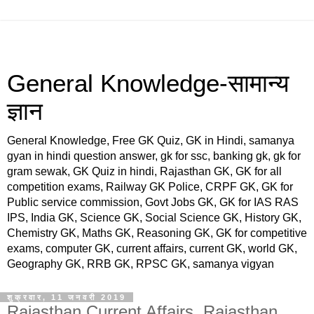
General Knowledge-सामान्य
ज्ञान
General Knowledge, Free GK Quiz, GK in Hindi, samanya
gyan in hindi question answer, gk for ssc, banking gk, gk for
gram sewak, GK Quiz in hindi, Rajasthan GK, GK for all
competition exams, Railway GK Police, CRPF GK, GK for
Public service commission, Govt Jobs GK, GK for IAS RAS
IPS, India GK, Science GK, Social Science GK, History GK,
Chemistry GK, Maths GK, Reasoning GK, GK for competitive
exams, computer GK, current affairs, current GK, world GK,
Geography GK, RRB GK, RPSC GK, samanya vigyan
शुक्रवार, 11 जनवरी 2019
Rajasthan Current Affairs, Rajasthan