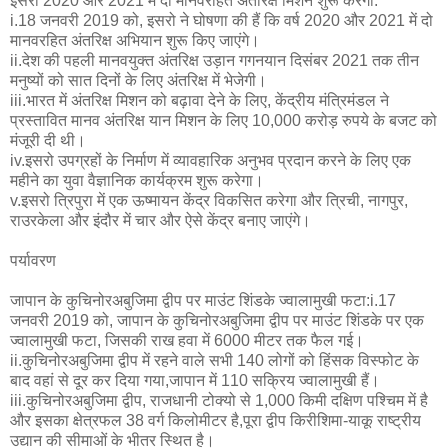
इसरो 2020 और 2021 में दो मानवरहित अंतरिक्ष मिशन शुरू करेगा:
i.18 जनवरी 2019 को, इसरो ने घोषणा की हैं कि वर्ष 2020 और 2021 में दो
मानवरहित अंतरिक्ष अभियान शुरू किए जाएंगे।
ii.देश की पहली मानवयुक्त अंतरिक्ष उड़ान गगनयान दिसंबर 2021 तक तीन
मनुष्यों को सात दिनों के लिए अंतरिक्ष में भेजेगी।
iii.भारत में अंतरिक्ष मिशन को बढ़ावा देने के लिए, केंद्रीय मंत्रिमंडल ने
प्रस्तावित मानव अंतरिक्ष यान मिशन के लिए 10,000 करोड़ रुपये के बजट को
मंजूरी दी थी।
iv.इसरो उपग्रहों के निर्माण में व्यावहारिक अनुभव प्रदान करने के लिए एक
महीने का युवा वैज्ञानिक कार्यक्रम शुरू करेगा।
v.इसरो त्रिपुरा में एक ऊष्मायन केंद्र विकसित करेगा और त्रिची, नागपुर,
राउरकेला और इंदौर में चार और ऐसे केंद्र बनाए जाएंगे।
पर्यावरण
जापान के कुचिनोरअबुजिमा द्वीप पर माउंट शिंडके ज्वालामुखी फटा:i.17
जनवरी 2019 को, जापान के कुचिनोरअबुजिमा द्वीप पर माउंट शिंडके पर एक
ज्वालामुखी फटा, जिसकी राख हवा में 6000 मीटर तक फैल गई।
ii.कुचिनोरअबुजिमा द्वीप में रहने वाले सभी 140 लोगों को हिंसक विस्फोट के
बाद वहां से दूर कर दिया गया,जापान में 110 सक्रिय ज्वालामुखी हैं।
iii.कुचिनोरअबुजिमा द्वीप, राजधानी टोक्यो से 1,000 किमी दक्षिण पश्चिम में है
और इसका क्षेत्रफल 38 वर्ग किलोमीटर है,पूरा द्वीप किरीशिमा-याकू राष्ट्रीय
उद्यान की सीमाओं के भीतर स्थित है।