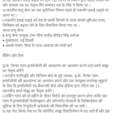
iii.यह पकयोंग हवाई अड्डे पर एएन -32 श्रेणी के विमान द्वारा पहली लैंडिंग थी
और चालक दल का नेतृत्व विंग कमांडर एस.के.सिंह ने किया था।
iv.भारतीय वायु सेना का एक ड्रोनियर विमान पहले ही पकयोंग हवाई अड्डे पर
उतरा था।
v.पकयोंग हवाई अड्डे को देश के बाकी हिस्सों के साथ संपर्क भूमि-बंद राज्य,
सिक्किम को बढ़ावा देने के लिए विकसित किया गया था।
भारत वायु सेना:
♦ वायु सेना प्रमुख: एयर चीफ मार्शल बीरेंद्र सिंह धनोआ
♦ मुख्यालय: नई दिल्ली
♦ आदर्श वाक्य: गौरव के साथ आकाश को स्पर्श करें
बैंकिंग और वित्त
यू.के. सिन्हा ग्रुप इन्सॉल्वेंसी की अवधारणा का अध्ययन करने वाले कार्य समूह
का नेतृत्व करेंगे:
i.भारतीय प्रतिभूति और विनिमय बोर्ड के पूर्व अध्यक्ष, यू.के. सिन्हा ग्रुप
इन्सॉल्वेंसी की अवधारणा का अध्ययन करने और एक उपयुक्त रूपरेखा सुझाने
के लिए दि इन्सॉल्वेंसी एंड बैंकरप्सी बोर्ड ऑफ़ इंडिया द्वारा गठित एक 11-
सदस्यीय कार्य समूह का नेतृत्व करेंगे।
ii.वर्किंग ग्रुप को दो महीने के भीतर रिपोर्ट को प्रस्तुत करना होगा ताकि एक
ग्रुप में इनसॉल्वेंसी रिजॉल्यूशन और कॉरपोरेट देनदारों के लिक्विडेशन की
सुविधा के लिए रेग्युलेटरी फ्रेमवर्क की सिफारिश की जा सके।
iii.यह नोट किया गया था कि कॉर्पोरेट समूह दिवालियेपन में पड़ जाते हैं और इस