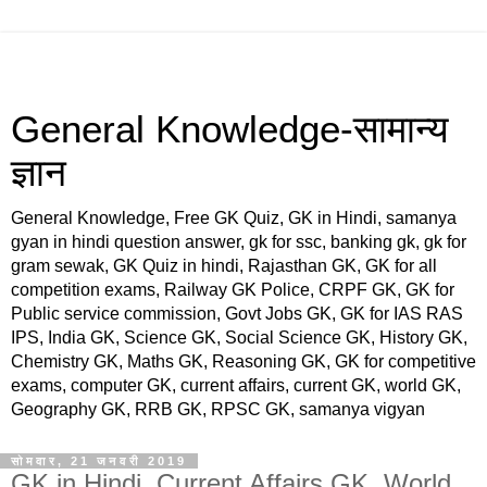
General Knowledge-सामान्य
ज्ञान
General Knowledge, Free GK Quiz, GK in Hindi, samanya
gyan in hindi question answer, gk for ssc, banking gk, gk for
gram sewak, GK Quiz in hindi, Rajasthan GK, GK for all
competition exams, Railway GK Police, CRPF GK, GK for
Public service commission, Govt Jobs GK, GK for IAS RAS
IPS, India GK, Science GK, Social Science GK, History GK,
Chemistry GK, Maths GK, Reasoning GK, GK for competitive
exams, computer GK, current affairs, current GK, world GK,
Geography GK, RRB GK, RPSC GK, samanya vigyan
सोमवार, 21 जनवरी 2019
GK in Hindi, Current Affairs GK, World