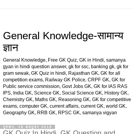
General Knowledge-सामान्य
ज्ञान
General Knowledge, Free GK Quiz, GK in Hindi, samanya
gyan in hindi question answer, gk for ssc, banking gk, gk for
gram sewak, GK Quiz in hindi, Rajasthan GK, GK for all
competition exams, Railway GK Police, CRPF GK, GK for
Public service commission, Govt Jobs GK, GK for IAS RAS
IPS, India GK, Science GK, Social Science GK, History GK,
Chemistry GK, Maths GK, Reasoning GK, GK for competitive
exams, computer GK, current affairs, current GK, world GK,
Geography GK, RRB GK, RPSC GK, samanya vigyan
गुरुवार, 18 अक्टूबर 2018
GK Quiz In Hindi, GK Question and