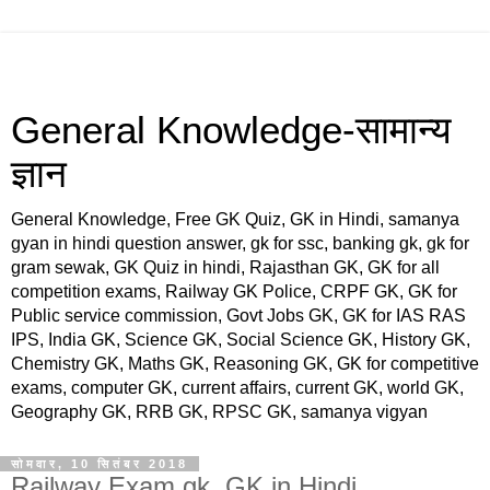
General Knowledge-सामान्य
ज्ञान
General Knowledge, Free GK Quiz, GK in Hindi, samanya
gyan in hindi question answer, gk for ssc, banking gk, gk for
gram sewak, GK Quiz in hindi, Rajasthan GK, GK for all
competition exams, Railway GK Police, CRPF GK, GK for
Public service commission, Govt Jobs GK, GK for IAS RAS
IPS, India GK, Science GK, Social Science GK, History GK,
Chemistry GK, Maths GK, Reasoning GK, GK for competitive
exams, computer GK, current affairs, current GK, world GK,
Geography GK, RRB GK, RPSC GK, samanya vigyan
सोमवार, 10 सितंबर 2018
Railway Exam gk, GK in Hindi