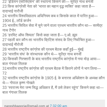
22 ‘इंडियन एसोसिएशन’ की स्थापना किसने की— सुरेंद्र नाथ बनर्जी
23 किस कांग्रेसी नेता को ‘भारत का महान वृद्ध व्यक्ति’ कहा जाता है—
दादाभाई नारौजी
24 भारतीय विश्वविद्यालय अधिनियम कब व किसके काल में पारित हुआ—
1904 ई., लॉर्ड कर्जन
25 भारतीय सिविल सेवा में चुने जाने वाला प्रथम भारतीय कौन था— सत्येंद्र
नाथ टैगोर
26 ‘हरमिट ऑफ शिमला’ किसे कहा जाता है— ए.ओ. ह्यूम
27 पहली बार कौन-सा भारतीय ब्रिटिश संसद के लिए निर्वाचित हुआ—
दादाभाई नौरोजी
28 भारतीय राष्ट्रीय कांग्रेस की प्रथम बैठक कहाँ हुई— मुंबई
29 ‘भारतीय संघ’ के संस्थापक कौन थे— सुरेंद्र नाथ बनर्जी
30 किसकी गिरफ्तारी के बाद भारतीय राष्ट्रीय कांग्रेस में नया मोड़ आया—
बाल गंगाधर तिलक
31भारतीय राष्ट्रीय कांग्रेस की प्रथम बैठक में कितने लोगों ने भाग लिया—
72
32 भारतीय राष्ट्रीय कांग्रेस के 1905 ई. के बनारस अधिवेशन के अध्यक्ष कौन
थे— गोपाल कृष्ण गोखले
33 ‘स्वराज्य मेरा जन्म सिद्ध अधिकार है, मैं उसे लेकर रहूंगा’ किसने कहा था—
बाल गंगाधर तिलक
nareshbagoria@gmail.com
at
7:32:00 am