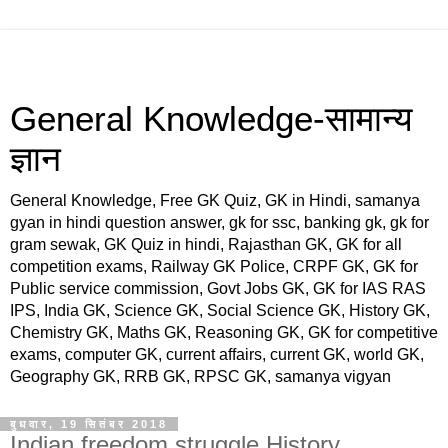
General Knowledge-सामान्य
ज्ञान
General Knowledge, Free GK Quiz, GK in Hindi, samanya
gyan in hindi question answer, gk for ssc, banking gk, gk for
gram sewak, GK Quiz in hindi, Rajasthan GK, GK for all
competition exams, Railway GK Police, CRPF GK, GK for
Public service commission, Govt Jobs GK, GK for IAS RAS
IPS, India GK, Science GK, Social Science GK, History GK,
Chemistry GK, Maths GK, Reasoning GK, GK for competitive
exams, computer GK, current affairs, current GK, world GK,
Geography GK, RRB GK, RPSC GK, samanya vigyan
बुधवार, 19 सितंबर 2018
Indian freedom struggle,History