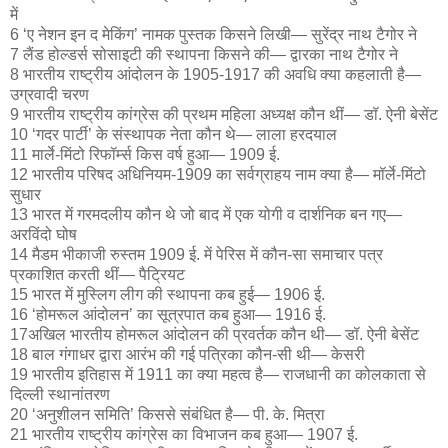
में
6 ‘ए नेशन इन द मेकिंग’ नामक पुस्तक किसने लिखी— सुरेंद्र नाथ टैगोर ने
7 लैंड होल्डर्स सोसाइटी की स्थापना किसने की— द्वारका नाथ टैगोर ने
8 भारतीय राष्ट्रीय आंदोलन के 1905-1917 की अवधि क्या कहलाती है—
उग्रवादी चरण
9 भारतीय राष्ट्रीय कांग्रेस की प्रथम महिला अध्यक्ष कौन थीं— डॉ. ऐनी बेसेंट
10 ‘गदर पार्टी’ के संस्थापक नेता कौन थे— लाला हरदयाल
11 मार्ले-मिंटो रिफॉर्म्स किस वर्ष हुआ— 1909 ई.
12 भारतीय परिषद अधिनियम-1909 का सर्वग्राहय नाम क्या है— मॉर्ले-मिंटो
सुधार
13 भारत में गरमदलीय कौन थे जो बाद में एक योगी व दार्शनिक बन गए—
अरविंदो घोष
14 मैडम भीकाजी रुस्तम 1909 ई. में पेरिस में कौन-सा समाचार पत्र
प्रकाशित करती थीं— पैट्रियट
15 भारत में मुस्लिग लीग की स्थापना कब हुई— 1906 ई.
16 ‘होमरूल आंदोलन’ का सूत्रपात कब हुआ— 1916 ई.
17अखिल भारतीय होमरूल आंदोलन की प्रवर्तक कौन थी— डॉ. ऐनी बेसेंट
18 बाल गंगाधर द्वारा आरंभ की गई पत्रिका कौन-सी थी— केसरी
19 भारतीय इतिहास में 1911 का क्या महत्व है— राजधानी का कोलकाता से
दिल्ली स्थानांतरण
20 ‘अनुशीलन समिति’ किससे संबंधित है— पी. के. मित्रा
21 भारतीय राष्ट्रीय कांग्रेस का विभाजन कब हुआ— 1907 ई.