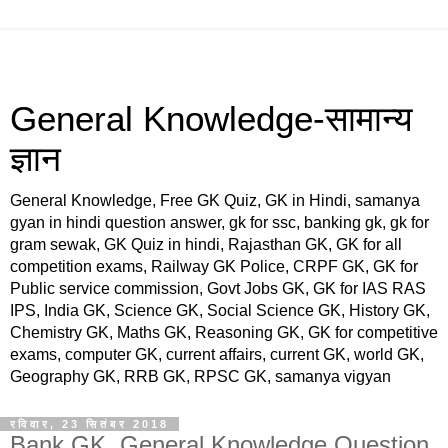
General Knowledge-सामान्य
ज्ञान
General Knowledge, Free GK Quiz, GK in Hindi, samanya
gyan in hindi question answer, gk for ssc, banking gk, gk for
gram sewak, GK Quiz in hindi, Rajasthan GK, GK for all
competition exams, Railway GK Police, CRPF GK, GK for
Public service commission, Govt Jobs GK, GK for IAS RAS
IPS, India GK, Science GK, Social Science GK, History GK,
Chemistry GK, Maths GK, Reasoning GK, GK for competitive
exams, computer GK, current affairs, current GK, world GK,
Geography GK, RRB GK, RPSC GK, samanya vigyan
रविवार, 23 सितंबर 2018
Bank GK, General Knowledge Question