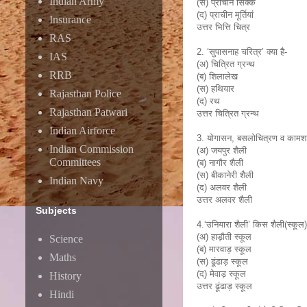
Indian Army
(स) प्राचीन सिक्के
(द) प्राचीन मूर्तियां
Insurance
उत्तर भित्ति चित्र
RAS
2. ‘सुपासनाह चरित्र’ क्या है-
IAS
(अ) चित्रित ग्रन्थ
RRB
(ब) शिलालेख
(स) हथियार
Rajasthan Police
(द) रथ
Rajasthan Patwari
उत्तर चित्रित ग्रन्थ
Indian Airforce
3. योगासन, बसलोचित्रण व कामशास्
Indian Commission
(अ) जयपुर शैली
Committees
(ब) नागौर शैली
(स) बीकानेरी शैली
Indian Navy
(द) अलवर शैली
उत्तर अलवर शैली
Subjects
4.‘उनियारा शैली’ किस शैली(स्कूल)
(अ) हाड़ौती स्कूल
Science
(ब) मारवाड़ स्कूल
Maths
(स) ढूंढाड़ स्कूल
(द) मेवाड़ स्कूल
History
उत्तर ढूंढाड़ स्कूल
Hindi