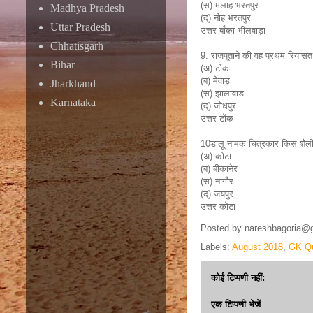
(स) मलाह भरतपुर
Madhya Pradesh
(द) नोह भरतपुर
Uttar Pradesh
उत्तर बाँका भीलवाड़ा
Chhatisgarh
9. राजपूताने की वह प्रथम रियासत ज
Bihar
(अ) टोंक
(ब) मेवाड़
Jharkhand
(स) झालावाड
Karnataka
(द) जोधपुर
उत्तर टोंक
10डालू नामक चित्रकार किस शैली स
(अ) कोटा
(ब) बीकानेर
(स) नागौर
(द) जयपुर
उत्तर कोटा
Posted by
nareshbagoria@
Labels:
August 2018
,
GK Q
कोई टिप्पणी नहीं:
एक टिप्पणी भेजें