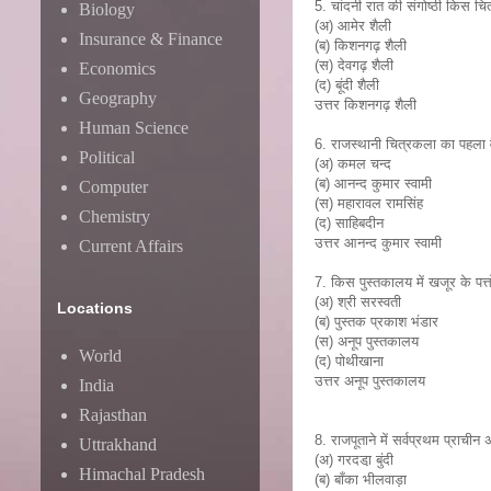
5. चांदनी रात की संगोष्ठी किस चि
Biology
(अ) आमेर शैली
Insurance & Finance
(ब) किशनगढ़ शैली
(स) देवगढ़ शैली
Economics
(द) बूंदी शैली
Geography
उत्तर किशनगढ़ शैली
Human Science
6. राजस्थानी चित्रकला का पहला व
Political
(अ) कमल चन्द
(ब) आनन्द कुमार स्वामी
Computer
(स) महारावल रामसिंह
Chemistry
(द) साहिबदीन
उत्तर आनन्द कुमार स्वामी
Current Affairs
7. किस पुस्तकालय में खजूर के पत्तो
(अ) श्री सरस्वती
Locations
(ब) पुस्तक प्रकाश भंडार
(स) अनूप पुस्तकालय
World
(द) पोथीखाना
उत्तर अनूप पुस्तकालय
India
Rajasthan
8. राजपूताने में सर्वप्रथम प्राचीन अ
Uttrakhand
(अ) गरदडा़ बुंदी
Himachal Pradesh
(ब) बाँका भीलवाड़ा