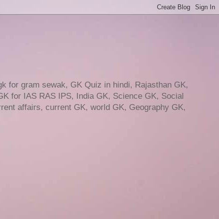
gk for gram sewak, GK Quiz in hindi, Rajasthan GK,
GK for IAS RAS IPS, India GK, Science GK, Social
ent affairs, current GK, world GK, Geography GK,