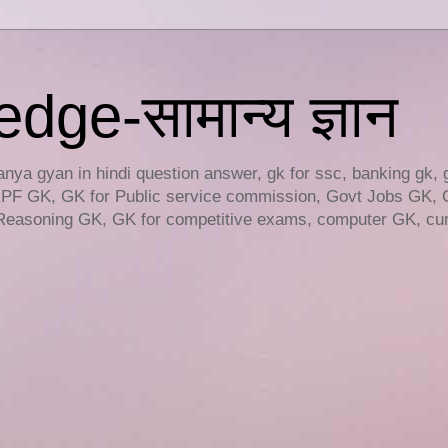
ge-सामान्य ज्ञान
ya gyan in hindi question answer, gk for ssc, banking gk, 
RPF GK, GK for Public service commission, Govt Jobs GK, 
easoning GK, GK for competitive exams, computer GK, curr