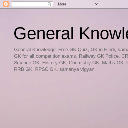
General Knowled
General Knowledge, Free GK Quiz, GK in Hindi, saman
GK for all competition exams, Railway GK Police, C
Science GK, History GK, Chemistry GK, Maths GK, R
RRB GK, RPSC GK, samanya vigyan