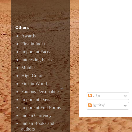
Amazon
Others
Awards
First in India
Important Facts
Interesting Facts
Mobiles
High Courts
First in World
Subscribe To Email
Famous Personalities
संदेश
Important Days
टिप्पणियाँ
Important Full Forms
Indian Currency
Indian Books and
authors