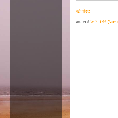
नई पोस्ट
सदस्यता लें
टिप्पणियाँ भेजें (Atom)
Responsive ad