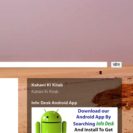
Kahani Ki Kitab
Kahani Ki Kitab
Info Desk Android App