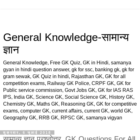
General Knowledge-सामान्य
ज्ञान
General Knowledge, Free GK Quiz, GK in Hindi, samanya
gyan in hindi question answer, gk for ssc, banking gk, gk for
gram sewak, GK Quiz in hindi, Rajasthan GK, GK for all
competition exams, Railway GK Police, CRPF GK, GK for
Public service commission, Govt Jobs GK, GK for IAS RAS
IPS, India GK, Science GK, Social Science GK, History GK,
Chemistry GK, Maths GK, Reasoning GK, GK for competitive
exams, computer GK, current affairs, current GK, world GK,
Geography GK, RRB GK, RPSC GK, samanya vigyan
शुक्रवार, 6 जुलाई 2018
सामान्य ज्ञान प्रश्नोत्तर, GK Questions For All