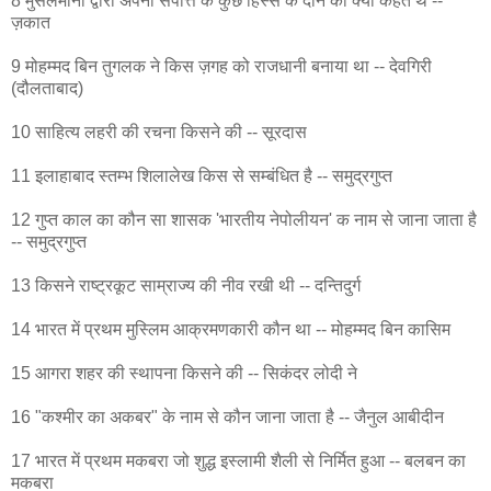
8 मुसलमानों द्वारा अपनी संपत्ति के कुछ हिस्से के दान को क्या कहते थे --
ज़कात
9 मोहम्मद बिन तुगलक ने किस ज़गह को राजधानी बनाया था -- देवगिरी
(दौलताबाद)
10 साहित्य लहरी की रचना किसने की -- सूरदास
11 इलाहाबाद स्तम्भ शिलालेख किस से सम्बंधित है -- समुद्रगुप्त
12 गुप्त काल का कौन सा शासक 'भारतीय नेपोलीयन' क नाम से जाना जाता है
-- समुद्रगुप्त
13 किसने राष्ट्रकूट साम्राज्य की नीव रखी थी -- दन्तिदुर्ग
14 भारत में प्रथम मुस्लिम आक्रमणकारी कौन था -- मोहम्मद बिन कासिम
15 आगरा शहर की स्थापना किसने की -- सिकंदर लोदी ने
16 "कश्मीर का अकबर" के नाम से कौन जाना जाता है -- जैनुल आबीदीन
17 भारत में प्रथम मकबरा जो शुद्ध इस्लामी शैली से निर्मित हुआ -- बलबन का
मकबरा