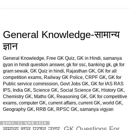
General Knowledge-सामान्य
ज्ञान
General Knowledge, Free GK Quiz, GK in Hindi, samanya
gyan in hindi question answer, gk for ssc, banking gk, gk for
gram sewak, GK Quiz in hindi, Rajasthan GK, GK for all
competition exams, Railway GK Police, CRPF GK, GK for
Public service commission, Govt Jobs GK, GK for IAS RAS
IPS, India GK, Science GK, Social Science GK, History GK,
Chemistry GK, Maths GK, Reasoning GK, GK for competitive
exams, computer GK, current affairs, current GK, world GK,
Geography GK, RRB GK, RPSC GK, samanya vigyan
बुधवार, 11 जुलाई 2018
समान्य ज्ञान प्रश्न उत्तर, GK Questions For