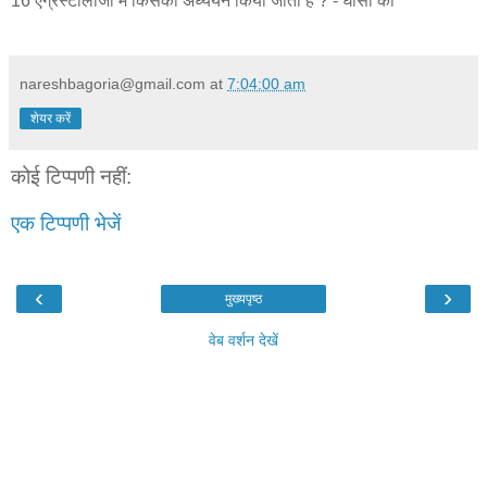
16 एग्रेस्टोलॉजी में किसका अध्ययन किया जाता है ? - घासों का
nareshbagoria@gmail.com
at
7:04:00 am
शेयर करें
कोई टिप्पणी नहीं:
एक टिप्पणी भेजें
‹
›
मुख्यपृष्ठ
वेब वर्शन देखें