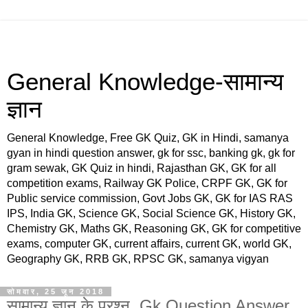
General Knowledge-सामान्य
ज्ञान
General Knowledge, Free GK Quiz, GK in Hindi, samanya
gyan in hindi question answer, gk for ssc, banking gk, gk for
gram sewak, GK Quiz in hindi, Rajasthan GK, GK for all
competition exams, Railway GK Police, CRPF GK, GK for
Public service commission, Govt Jobs GK, GK for IAS RAS
IPS, India GK, Science GK, Social Science GK, History GK,
Chemistry GK, Maths GK, Reasoning GK, GK for competitive
exams, computer GK, current affairs, current GK, world GK,
Geography GK, RRB GK, RPSC GK, samanya vigyan
सोमवार, 25 जून 2018
सामान्य ज्ञान के प्रश्न, Gk Question Answer