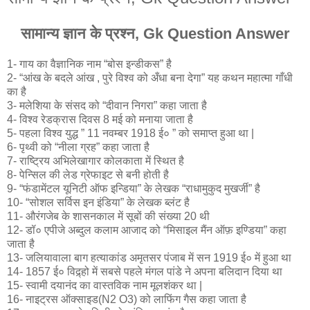
सामान्य ज्ञान के प्रश्न, Gk Question Answer
1- गाय का वैज्ञानिक नाम “बोस इन्डीकस” है
2- “आंख के बदले आंख , पुरे विश्व को अँधा बना देगा” यह कथन महात्मा गाँधी
का है
3- मलेशिया के संसद को “दीवान निगरा” कहा जाता है
4- विश्व रेडक्रास दिवस 8 मई को मनाया जाता है
5- पहला विश्व युद्ध ” 11 नवम्बर 1918 ई० ” को समाप्त हुआ था |
6- पृथ्वी को “नीला ग्रह” कहा जाता है
7- राष्ट्रिय अभिलेखागार कोलकाता में स्थित है
8- पेन्सिल की लेड ग्रेफाइट से बनी होती है
9- “फंडामेंटल यूनिटी ऑफ इन्डिया” के लेखक “राधामुकुद मुखर्जी” है
10- “सोशल सर्विस इन इंडिया” के लेखक ब्लंट है
11- औरंगजेब के शासनकाल में सूबों की संख्या 20 थी
12- डॉ० एपीजे अब्दुल कलाम आजाद को “मिसाइल मैंन ऑफ़ इण्डिया” कहा
जाता है
13- जलियावाला बाग हत्याकांड अमृतसर पंजाब में सन 1919 ई० में हुआ था
14- 1857 ई० विद्र्हो में सबसे पहले मंगल पांडे ने अपना बलिदान दिया था
15- स्वामी दयानंद का वास्तविक नाम मूलशंकर था |
16- नाइट्रस ऑक्साइड(N2 O3) को लाफिंग गैस कहा जाता है