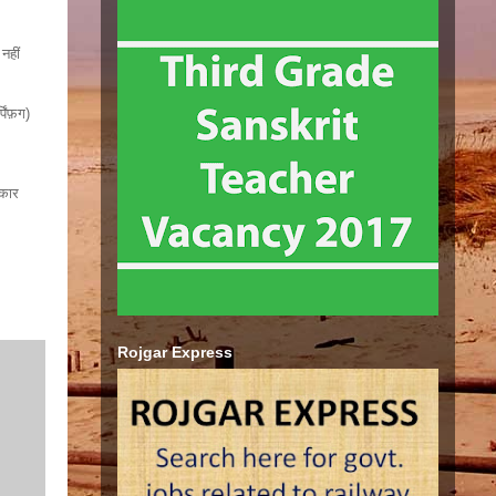
 नहीं
िंफ़ग)
्कार
Rojgar Express