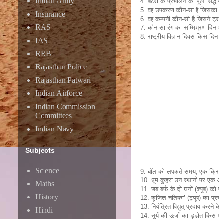
Indian Army
4. बैटरी के प्रचालन का मूल सिद्धा
5. वह उपकरण कौन-सा है जिसका प्
Insurance
6. वह कम्पनी कौन-सी है जिसने ट्र
RAS
7. कौन-सा रंग का सम्मिश्रण दि
8. राष्ट्रीय विज्ञान दिवस किस दि
IAS
RRB
Rajasthan Police
Rajasthan Patwari
Indian Airforce
Indian Commission
Committees
Indian Navy
Subjects
Science
9. बॉल को लपकते समय, एक क्रिक
10. धूम कुहरा उन स्थानों पर एक आ
Maths
11. जब बर्फ के दो घनों (क्यूब) 
History
12. कूजिल-नलिका’ (ट्यूब) का प्रय
13. नियंत्रित विद्युत् प्रदाय करन
Hindi
14. सूर्य की ऊर्जा का ड्डोत किस 