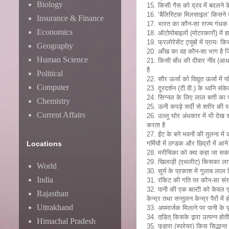
Biology
15. किसी गैस को द्रव में बदलने
16. ‘बैलिस्टिक मिलसाइल’ किसने ब
Insurance & Finance
17. भारत का कौन-सा राज्य गंधक (
Economics
18. ऑटोमोबाइलों (मोटरकारों) में हा
19. फ्रलोरेसेंट ट्यूबों में प्रायः
Geography
20. आँख का वह कौन-सा भाग है जिसम
Human Science
21. किसी बाँध की दीवार नींव (आधा
है
Political
22. सौर ऊर्जा को विद्युत ऊर्जा में
Computer
23. दूरदर्शन (टी.वी.) के ध्वनि संकेत
24. सिग्नल के लिए लाल बत्ती का प्रय
Chemistry
25. ऊनी कपड़े सर्दी से शरीर की रक्ष
Current Affairs
26. उल्लू घोर अंधकार में भी देख स
करता है
27. ईंट के बने भवनों की तुलना में
Locations
गर्मियों में ठण्डक और छिद्रों में आन
28. मरीचिका को क्या कहा जा सकता 
29. खिलाड़ी (एथलीट) किसका लाभ उ
World
30. सूर्य के प्रकाश में गुलाब लाल
India
31. रॉकेट की गति पर कौन-सा संरक्ष
32. पानी की एक बाल्टी को केवल एक 
Rajasthan
केन्द्र तथा सन्तुलन केन्द्र पैरों में ह
Uttrakhand
33. अपमार्जक मिलाने पर पानी के पृ
34. तडि़त् किसके द्वारा उत्पन्न होती 
Himachal Pradesh
35. फुहारा (स्प्रेयर) किस सिद्धान्त