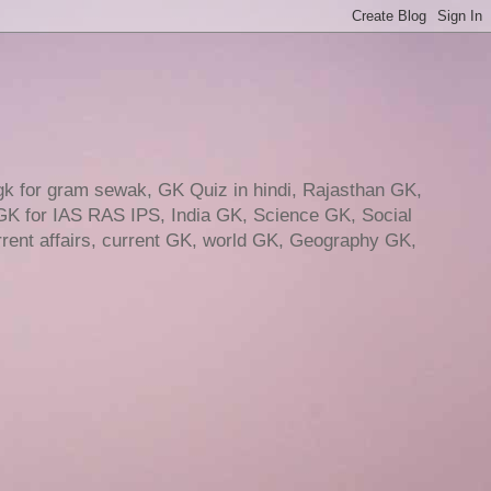
gk for gram sewak, GK Quiz in hindi, Rajasthan GK,
GK for IAS RAS IPS, India GK, Science GK, Social
ent affairs, current GK, world GK, Geography GK,