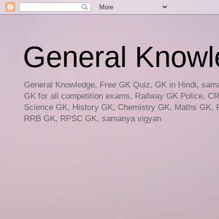
General Knowled
General Knowledge, Free GK Quiz, GK in Hindi, saman
GK for all competition exams, Railway GK Police, C
Science GK, History GK, Chemistry GK, Maths GK, R
RRB GK, RPSC GK, samanya vigyan