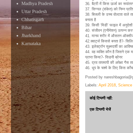
Madhya Pradesh
36. बैटरी में किस ऊर्जा का रूपांतरण
37. सिग्नल (संकेत) को निम्न प्रतिरोध
Uttar Pradesh
38. बिजली के उच्च वोल्टता वाले तार प
Chhatisgarh
बनाता है
39. किसी ‘मिडी’ फाइल में अनुदेशों 
Bihar
40. संजीवन (एनीमेशन) उत्पन्न करन
Jharkhand
41. मानव शरीर में औसतन ऑक्सीज
42.क्वार्ट्ज किससे बनता है?- सि
Karnataka
43. इलेक्ट्रॉन सूक्ष्मदर्शी का आ
44. वह व्यक्ति कौन है जिसने एक म
प्राप्त किया?- सिडनी ब्रेनर
45. द्रव तापमापी की अपेक्षा गैस त
46. धूप के चश्मे के लिए किस काँच
Posted by
nareshbagoria@
Labels:
April 2018
,
Science
कोई टिप्पणी नहीं:
एक टिप्पणी भेजें