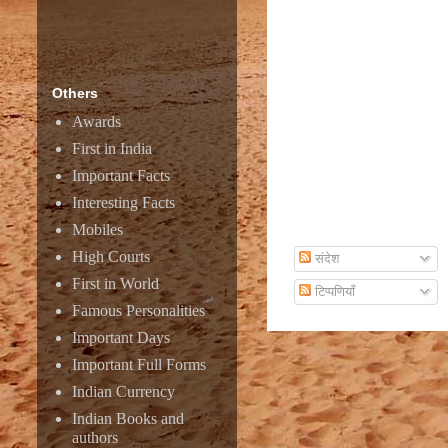
Others
Awards
First in India
Important Facts
Interesting Facts
Mobiles
Subscribe To Email
High Courts
संदेश
First in World
टिप्पणियाँ
Famous Personalities
Important Days
Important Full Forms
Indian Currency
Indian Books and
authors