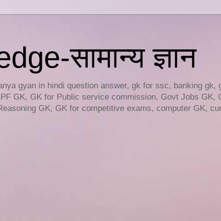
ge-सामान्य ज्ञान
ya gyan in hindi question answer, gk for ssc, banking gk, 
RPF GK, GK for Public service commission, Govt Jobs GK, 
easoning GK, GK for competitive exams, computer GK, curr