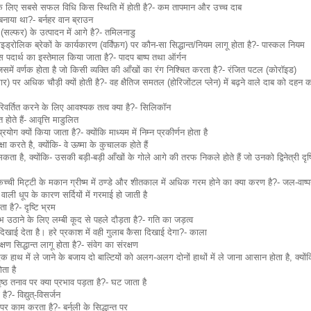
 के लिए सबसे सफल विधि किस स्थिति में होती है?- कम तापमान और उच्च दाब
नाया था?- बर्नहर वान ब्राउन
सल्फर) के उत्पादन में आगे है?- तमिलनाडु
इड्रोलिक ब्रेकों के कार्यकारण (वर्विंफ़ग) पर कौन-सा सिद्धान्त/नियम लागू होता है?- पास्कल नियम
 किस पदार्थ का इस्तेमाल किया जाता है?- पादप बाष्प तथा ऑर्गन
ें वर्णक होता है जो किसी व्यक्ति की आँखों का रंग निश्चित करता है?- रंजित पटल (कोरॉइड)
र) पर अधिक चौड़ी क्यों होती है?- वह क्षैतिज समतल (होरिजोंटल प्लेन) में बढ़ने वाले दाब को दह
 परिवर्तित करने के लिए आवश्यक तत्व क्या है?- सिलिकॉन
 होते हैं- आवृत्ति माडुलित
ोग क्यों किया जाता है?- क्योंकि माध्यम में निम्न प्रकीर्णन होता है
ा करते है, क्योंकि- वे ऊष्मा के कुचालक होते हैं
कता है, क्योंकि- उसकी बड़ी-बड़ी आँखों के गोले आगे की तरफ निकले होते हैं जो उनको द्विनेत्री दृष्
 कच्ची मिट्टी के मकान ग्रीष्म में ठण्डे और शीतकाल में अधिक गरम होने का क्या करण है?- जल-वाष्प
े वाली धूप के कारण सर्दियों में गरमाई हो जाती है
है?- दृष्टि भ्रम
ठाने के लिए लम्बी कूद से पहले दौड़ता है?- गति का जड़त्व
 दिखाई देता है। हरे प्रकाश में वही गुलाब कैसा दिखाई देगा?- काला
ण सिद्धान्त लागू होता है?- संवेग का संरक्षण
हाथ में ले जाने के बजाय दो बाल्टियों को अलग-अलग दोनों हाथों में ले जाना आसान होता है, क्योंकि
ोता है
ष्ठ तनाव पर क्या प्रभाव पड़ता है?- घट जाता है
है?- विद्युत्-विसर्जन
 पर काम करता है?- बर्नूली के सिद्धान्त पर