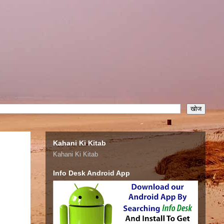
Kahani Ki Kitab
Kahani Ki Kitab
Info Desk Android App