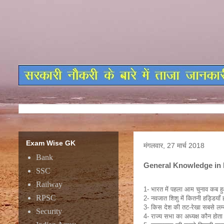
Exam Wise GK
मंगलवार, 27 मार्च 2018
Bank
General Knowledge in 
SSC
Genera
Railway
1- भारत में पहला आम चुनाव कब
RPSC
2- नवजात शिशु में कितनी हड्डियाँ 
3- किस देश की तट-रेखा सबसे लम्
Security
4- राज्य सभा का अध्यक्ष कौन होता 