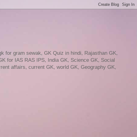
gk for gram sewak, GK Quiz in hindi, Rajasthan GK,
GK for IAS RAS IPS, India GK, Science GK, Social
ent affairs, current GK, world GK, Geography GK,