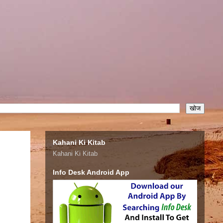
Kahani Ki Kitab
Kahani Ki Kitab
Info Desk Android App