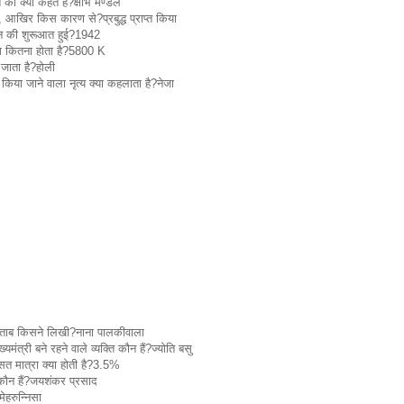
ो क्या कहते हैं?क्षोभ मण्डल
से, आखिर किस कारण से?प्रबुद्ध प्राप्त किया
ोलन की शुरूआत हुई?1942
ग कितना होता है?5800 K
 जाता है?होली
 किया जाने वाला नृत्य क्या कहलाता है?नेजा
किताब किसने लिखी?नाना पालकीवाला
मंत्री बने रहने वाले व्यक्ति कौन हैं?ज्योति बसु
त मात्रा क्या होती है?3.5%
कौन हैं?जयशंकर प्रसाद
ेहरुन्निसा