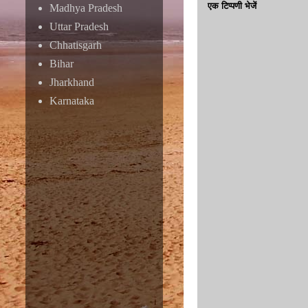
एक टिप्पणी भेजें
Madhya Pradesh
Uttar Pradesh
Chhatisgarh
Bihar
Jharkhand
Karnataka