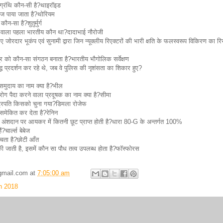
ी ग्रंथि कौन-सी है?थाइरॉइड
िज पाया जाता है?थोरियम
न-सा है?शुतुर्मुर्ग
 वाला पहला भारतीय कौन था?दादाभाई नौरोजी
जोरदार भूकंप एवं सुनामी द्वारा जिन न्यूक्लीय रिएक्टरों की भारी क्षति के फलस्वरूप विकिरण का र
 को कौन-सा संगठन बनाता है?भारतीय भौगोलिक सर्वेक्षण
 प्रदर्शन कर रहे थे, जब वे पुलिस की नृशंसता का शिकार हुए?
समुदाय का नाम क्या है?भील
ोग पैदा करने वाला प्रदूषक का नाम क्या है?सीमा
्ट्रपति किसको चुना गया?डिमला रोजेफ
 समेकित कर देता है?रेनिन
ए अंशदान पर आयकर में कितनी छूट प्राप्त होती है?धारा 80-G के अन्तर्गत 100%
?चार्ल्स बेबेज
पचता है?छोटी आँत
 की जाती है, इसमें कौन सा पौध तत्व उपलब्ध होता है?फॉस्फोरस
gmail.com
at
7:05:00 am
h 2018