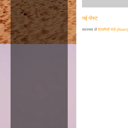
नई पोस्ट
सदस्यता लें
टिप्पणियाँ भेजें (Atom)
Responsive ad