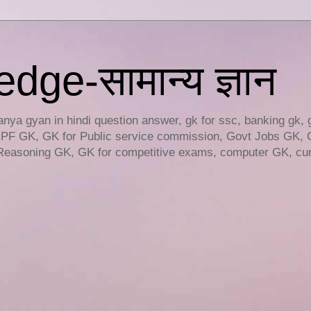
ge-सामान्य ज्ञान
ya gyan in hindi question answer, gk for ssc, banking gk, 
RPF GK, GK for Public service commission, Govt Jobs GK, 
easoning GK, GK for competitive exams, computer GK, curr