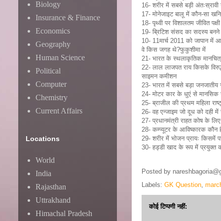
Biology
16- शरीर में सबसे बड़ी अंतःस्राव
17- मोनेजाइट बालू में कौन-सा खन
Insurance & Finance
18- पृथ्वी पर विशालतम जीवित पक्षी कौ
Economics
19- ब्रिटिश संसद का सदस्य बनने
10- 11मार्च 2011 को जापान में आए 
Geography
वे किस जगह थे?फुकुशीमा में
Human Science
21- भारत के स्थलाकृतिक मानचित्र
22- लाल लाजपत राय किसके विरुद्ध
Political
साइमन कमीशन
Computer
23- भारत में सबसे बड़ा जनजातीय 
24- मोटर कार के धुएं से मानसिक र
Chemistry
25- ब्राजील की प्रथम महिला राष
Current Affairs
26- वह एन्जाइम जो दूध को दही में
27- प्रधानमंत्री राहत कोष के लि
28- कम्प्यूटर के आविष्कारक कौन हैं
Locations
29- शरीर में भोजन प्रायः किसमें 
30- हड्डी खाद के रूप में प्रयुक्त
World
Posted by
nareshbagoria@
India
Labels:
GK Question
,
marc
Rajasthan
Uttrakhand
कोई टिप्पणी नहीं:
Himachal Pradesh