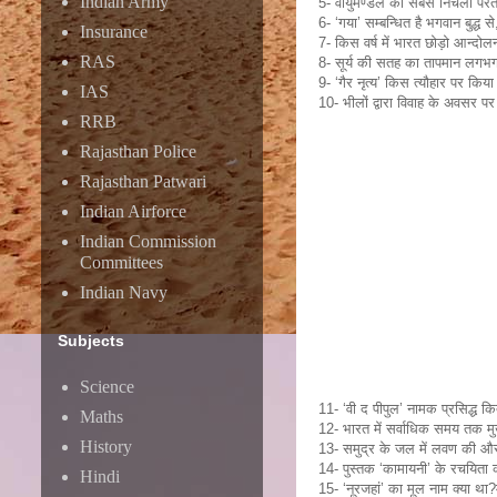
Indian Army
5- वायुमण्डल की सबसे निचली परत क
6- ‘गया’ सम्बन्धित है भगवान बुद्ध 
Insurance
7- किस वर्ष में भारत छोड़ो आन्द
RAS
8- सूर्य की सतह का तापमान लगभ
9- ‘गैर नृत्य’ किस त्यौहार पर किया
IAS
10- भीलों द्वारा विवाह के अवसर पर
RRB
Rajasthan Police
Rajasthan Patwari
Indian Airforce
Indian Commission
Committees
Indian Navy
Subjects
Science
11- ‘वी द पीपुल’ नामक प्रसिद्ध 
Maths
12- भारत में सर्वाधिक समय तक मुख्य
History
13- समुद्र के जल में लवण की औस
14- पुस्तक ‘कामायनी’ के रचयिता 
Hindi
15- ‘नूरजहां’ का मूल नाम क्या था?म