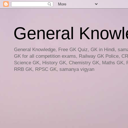
General Knowled
General Knowledge, Free GK Quiz, GK in Hindi, saman
GK for all competition exams, Railway GK Police, C
Science GK, History GK, Chemistry GK, Maths GK, R
RRB GK, RPSC GK, samanya vigyan