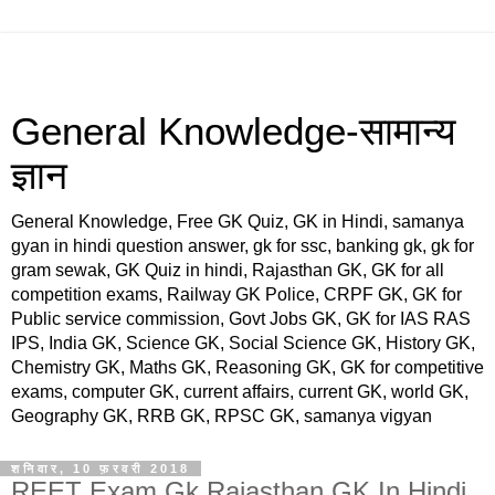
General Knowledge-सामान्य
ज्ञान
General Knowledge, Free GK Quiz, GK in Hindi, samanya
gyan in hindi question answer, gk for ssc, banking gk, gk for
gram sewak, GK Quiz in hindi, Rajasthan GK, GK for all
competition exams, Railway GK Police, CRPF GK, GK for
Public service commission, Govt Jobs GK, GK for IAS RAS
IPS, India GK, Science GK, Social Science GK, History GK,
Chemistry GK, Maths GK, Reasoning GK, GK for competitive
exams, computer GK, current affairs, current GK, world GK,
Geography GK, RRB GK, RPSC GK, samanya vigyan
शनिवार, 10 फ़रवरी 2018
REET Exam Gk,Rajasthan GK In Hindi