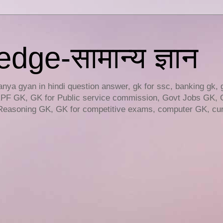
ge-सामान्य ज्ञान
ya gyan in hindi question answer, gk for ssc, banking gk, 
RPF GK, GK for Public service commission, Govt Jobs GK, 
easoning GK, GK for competitive exams, computer GK, curr