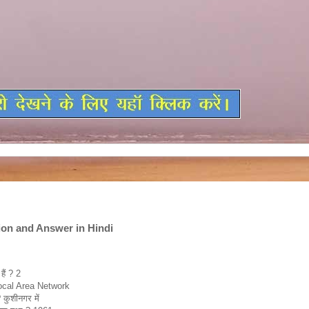
ion and Answer in Hindi
GK in Hindi, GK Question and Answer in Hindi
हैं ? 2
 Local Area Network
? कुशीनगर में