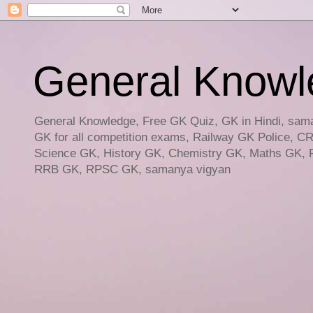
General Knowled
General Knowledge, Free GK Quiz, GK in Hindi, saman
GK for all competition exams, Railway GK Police, C
Science GK, History GK, Chemistry GK, Maths GK, R
RRB GK, RPSC GK, samanya vigyan