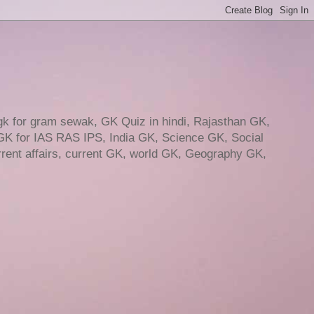
gk for gram sewak, GK Quiz in hindi, Rajasthan GK,
GK for IAS RAS IPS, India GK, Science GK, Social
ent affairs, current GK, world GK, Geography GK,