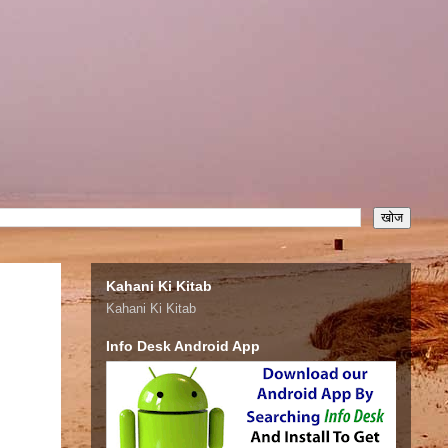
Kahani Ki Kitab
Kahani Ki Kitab
Info Desk Android App