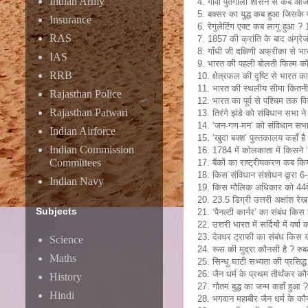
Indian Army
4. गोवा पुर्तगाली शासन से कब 
5. बक्सर का युद्ध कब हुआ जिसके 
Insurance
6. रेगुलेटिंग एक्ट कब लागु हुआ ? 
RAS
7. 1857 की क्रांति के बाद अंग्रेज
8. गाँधी जी दक्षिणी अफ्रीका से
IAS
9. भारत की पहली बोलती फिल्म
RRB
10. क्षेत्रफल की दृष्टि से भारत का
11. भारत की स्थलीय सीमा कितनी
Rajasthan Police
12. भारत का पूर्व से पश्चिम तक व
Rajasthan Patwari
13. तिरंगे झंडे को संविधान सभा न
14. ‘जन-गण-मन’ को संविधान सभा
Indian Airforce
15. ‘खुदा बक्श’ पुस्तकालय कहाँ है
Indian Commission
16. 1784 में कोलकाता में किसने
Committees
17. बैंकों का राष्ट्रीयकरण कब कि
18. किस संविधान संशोधन द्वारा 6-
Indian Navy
19. किस मौलिक अधिकार को 44वें स
20. 23.5 डिग्री उत्तरी अक्षांश रेख
Subjects
21. ‘पैनल्टी कार्नर’ का संबंध किस
22. उत्तरी भारत में सर्दियों में वर्ष
23. देवधर ट्राफी का संबंध किस ख
Science
24. रूस की मुद्रा कौनसी है ? रु
Maths
25. सिन्धु घाटी सभ्यता की प्रसि
26. जैन धर्म के प्रथम तीर्थंकर 
History
27. गौतम बुद्ध का जन्म कहाँ हुआ ? ल
Hindi
28. भगवान महाबीर जैन धर्म के कौनस