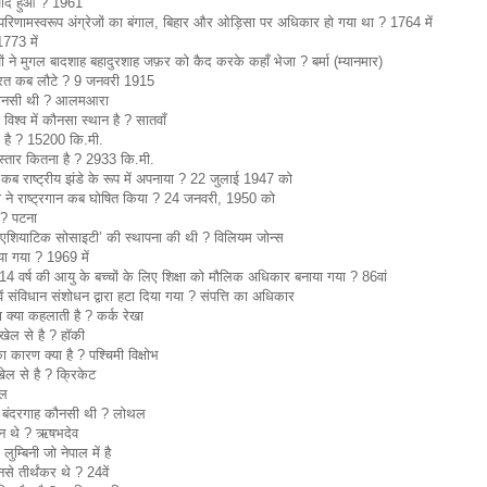
आजाद हुआ ? 1961
परिणामस्वरूप अंग्रेजों का बंगाल, बिहार और ओड़िसा पर अधिकार हो गया था ? 1764 में
1773 में
ों ने मुगल बादशाह बहादुरशाह जफ़र को कैद करके कहाँ भेजा ? बर्मा (म्यानमार)
 भारत कब लौटे ? 9 जनवरी 1915
 कौनसी थी ? आलमआरा
 विश्व में कौनसा स्थान है ? सातवाँ
 है ? 15200 कि.मी.
िस्तार कितना है ? 2933 कि.मी.
े कब राष्ट्रीय झंडे के रूप में अपनाया ? 22 जुलाई 1947 को
 ने राष्ट्रगान कब घोषित किया ? 24 जनवरी, 1950 को
 ? पटना
 ‘एशियाटिक सोसाइटी’ की स्थापना की थी ? विलियम जोन्स
या गया ? 1969 में
14 वर्ष की आयु के बच्चों के लिए शिक्षा को मौलिक अधिकार बनाया गया ? 86वां
ंविधान संशोधन द्वारा हटा दिया गया ? संपत्ति का अधिकार
ा क्या कहलाती है ? कर्क रेखा
 खेल से है ? हॉकी
ा का कारण क्या है ? पश्चिमी विक्षोभ
ेल से है ? क्रिकेट
बल
द्ध बंदरगाह कौनसी थी ? लोथल
कौन थे ? ऋषभदेव
ुम्बिनी जो नेपाल में है
े तीर्थंकर थे ? 24वें