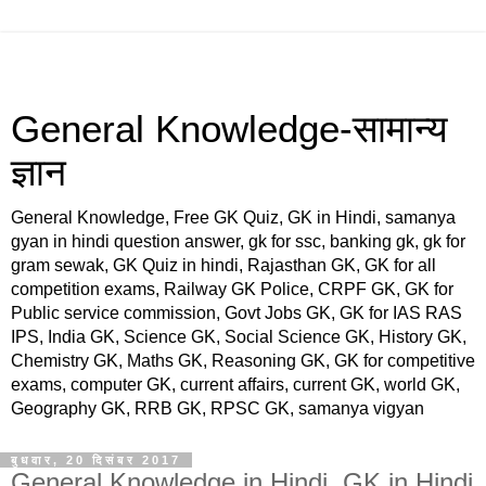
General Knowledge-सामान्य
ज्ञान
General Knowledge, Free GK Quiz, GK in Hindi, samanya
gyan in hindi question answer, gk for ssc, banking gk, gk for
gram sewak, GK Quiz in hindi, Rajasthan GK, GK for all
competition exams, Railway GK Police, CRPF GK, GK for
Public service commission, Govt Jobs GK, GK for IAS RAS
IPS, India GK, Science GK, Social Science GK, History GK,
Chemistry GK, Maths GK, Reasoning GK, GK for competitive
exams, computer GK, current affairs, current GK, world GK,
Geography GK, RRB GK, RPSC GK, samanya vigyan
बुधवार, 20 दिसंबर 2017
General Knowledge in Hindi, GK in Hindi