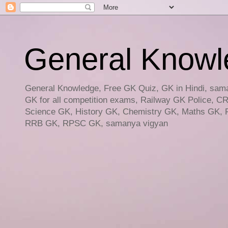
General Knowled
General Knowledge, Free GK Quiz, GK in Hindi, saman
GK for all competition exams, Railway GK Police, C
Science GK, History GK, Chemistry GK, Maths GK, R
RRB GK, RPSC GK, samanya vigyan