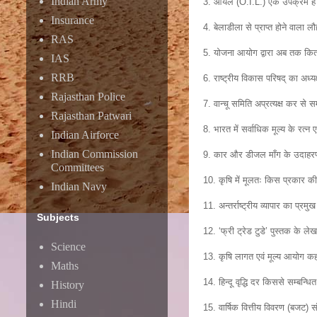
Indian Army
3. ऑयल (O.I.L.) एक उपक्रम है वह
Insurance
4. बेलाडीला से प्राप्त होने वाला 
RAS
5. योजना आयोग द्वारा अब तक कितनी
IAS
RRB
6. राष्ट्रीय विकास परिषद् का अध्यक
Rajasthan Police
7. वान्चू समिति अप्रत्यक्ष कर से सम
Rajasthan Patwari
8. भारत में सर्वाधिक मूल्य के रत्न
Indian Airforce
Indian Commission
9. कार और डीजल माँग के उदाहरण ह
Committees
10. कृषि में मूलतः किस प्रकार की
Indian Navy
11. अन्तर्राष्ट्रीय व्यापार का प्र
Subjects
12. ‘फ्री ट्रेड टुडे’ पुस्तक के 
Science
13. कृषि लागत एवं मूल्य आयोग कहा
Maths
14. हिन्दू वृद्धि दर किससे सम्बन्धि
History
Hindi
15. वार्षिक वित्तीय विवरण (बजट) संस