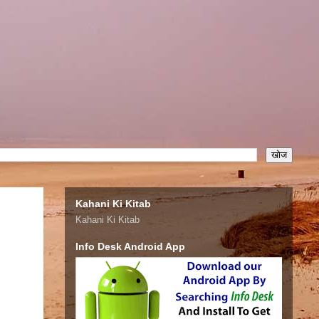
Kahani Ki Kitab
Kahani Ki Kitab
Info Desk Android App