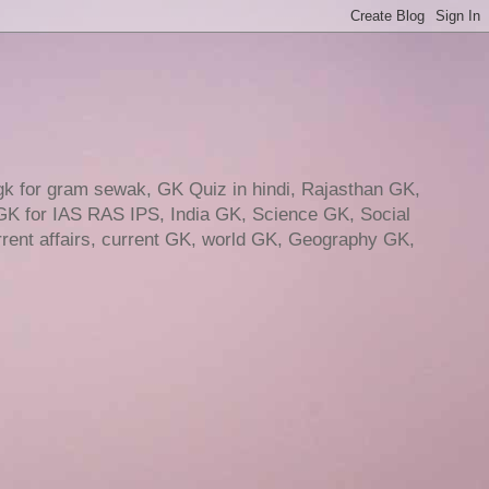
gk for gram sewak, GK Quiz in hindi, Rajasthan GK,
GK for IAS RAS IPS, India GK, Science GK, Social
ent affairs, current GK, world GK, Geography GK,