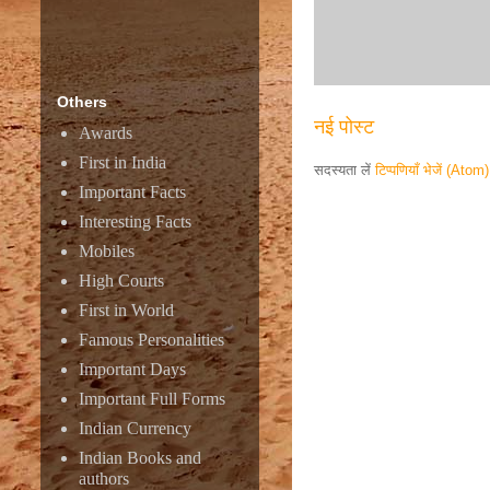
Others
नई पोस्ट
Awards
First in India
सदस्यता लें
टिप्पणियाँ भेजें (Atom)
Important Facts
Interesting Facts
Responsive ad
Mobiles
High Courts
First in World
Famous Personalities
Important Days
Important Full Forms
Indian Currency
Indian Books and
authors