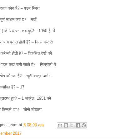
लेखक कौन हैं? – एडम स्मिथ
ूर्ण साधन क्या है? – नहरें
S.S.) की स्थापना कब हुई? – 1950 ई. में
य प्राप्त होती है? – निगम कर से
्ड करेन्सी होती है? – विकसित देशों की
पटल कहां पायी जाती है? – सिंगरौली में
ोग कौनसा है? – सूती वस्त्र उद्योग
स्थापित है? – 17
्रारम्भ हुए? – 1 अप्रैल, 1951 को
्ध किससे था? – चीनी घोटाला
gmail.com
at
6:08:00 am
ember 2017