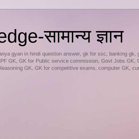
ge-सामान्य ज्ञान
ya gyan in hindi question answer, gk for ssc, banking gk, 
RPF GK, GK for Public service commission, Govt Jobs GK, 
easoning GK, GK for competitive exams, computer GK, curr