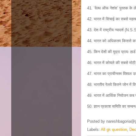
41. ‘वेल्थ ऑफ नेशंस’ पुस्तक के 
42. भारत में सिंचाई का सबसे महत्वप
43. देश में राष्ट्रीय न्यादर्श (N.
44. भारत को अधिकतम किससे कर आ
45. किन देशों की मुद्रा प्रायः हार
46. भारत में कोयले की सबसे मोटी 
47. भारत का प्राचीनतम विशाल उद्य
48. भारतीय रेलवे कितने जोन में वि
49. भारत में आर्थिक नियोजन कब प
50. ज्ञान प्रकाश समिति का सम्बन
Posted by
nareshbagoria@
Labels:
All gk question
,
Dec