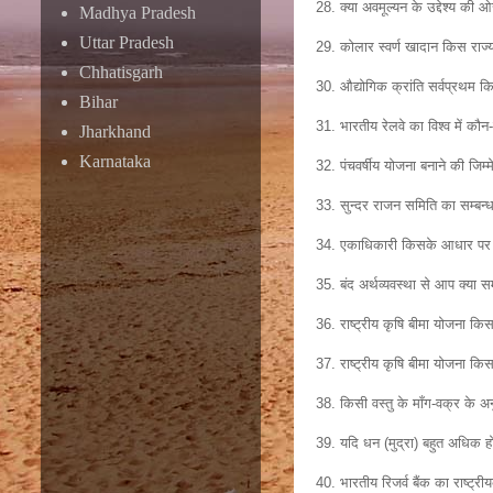
28. क्या अवमूल्यन के उद्देश्य की ओ
Madhya Pradesh
Uttar Pradesh
29. कोलार स्वर्ण खादान किस राज्य 
Chhatisgarh
30. औद्योगिक क्रांति सर्वप्रथम किस 
Bihar
31. भारतीय रेलवे का विश्व में कौन-
Jharkhand
Karnataka
32. पंचवर्षीय योजना बनाने की जिम
33. सुन्दर राजन समिति का सम्बन्
34. एकाधिकारी किसके आधार पर मू
35. बंद अर्थव्यवस्था से आप क्या स
36. राष्ट्रीय कृषि बीमा योजना किस
37. राष्ट्रीय कृषि बीमा योजना क
38. किसी वस्तु के माँग-वक्र के अ
39. यदि धन (मुद्रा) बहुत अधिक हो
40. भारतीय रिजर्व बैंक का राष्ट