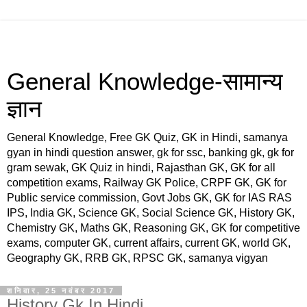
General Knowledge-सामान्य
ज्ञान
General Knowledge, Free GK Quiz, GK in Hindi, samanya
gyan in hindi question answer, gk for ssc, banking gk, gk for
gram sewak, GK Quiz in hindi, Rajasthan GK, GK for all
competition exams, Railway GK Police, CRPF GK, GK for
Public service commission, Govt Jobs GK, GK for IAS RAS
IPS, India GK, Science GK, Social Science GK, History GK,
Chemistry GK, Maths GK, Reasoning GK, GK for competitive
exams, computer GK, current affairs, current GK, world GK,
Geography GK, RRB GK, RPSC GK, samanya vigyan
शनिवार, 25 नवंबर 2017
History Gk In Hindi