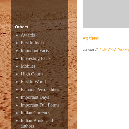
Others
Awards
नई पोस्ट
First in India
सदस्यता लें
टिप्पणियाँ भेजें (Atom)
Important Facts
Interesting Facts
Responsive ad
Mobiles
High Courts
First in World
Famous Personalities
Important Days
Important Full Forms
Indian Currency
Indian Books and
authors