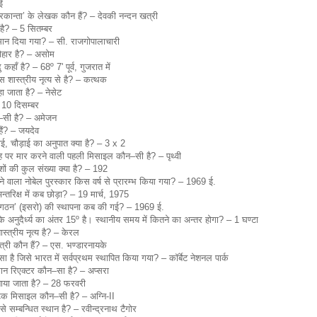
ई
द्रकान्ता’ के लेखक कौन हैं? – देवकी नन्दन खत्री
है? – 5 सितम्बर
्मान दिया गया? – सी. राजगोपालाचारी
यौहार है? – असोम
कहाँ है? – 68º 7' पूर्व, गुजरात में
 शास्त्रीय नृत्य से है? – कत्थक
 जाता है? – नेसेट
 10 दिसम्बर
–सी है? – अमेजन
हैं? – जयदेव
बाई, चौड़ाई का अनुपात क्या है? – 3 x 2
 पर मार करने वाली पहली मिसाइल कौन–सी है? – पृथ्वी
ेशों की कुल संख्या क्या है? – 192
ा जाने वाला नोबेल पुरस्कार किस वर्ष से प्रारम्भ किया गया? – 1969 ई.
्तरिक्ष में कब छोड़ा? – 19 मार्च, 1975
 संगठन’ (इसरो) की स्थापना कब की गई? – 1969 ई.
ि के अनुदैर्ध्य का अंतर 15º है। स्थानीय समय में कितने का अन्तर होगा? – 1 घण्टा
्त्रीय नृत्य है? – केरल
त्री कौन हैं? – एस. भण्डारनायके
सा है जिसे भारत में सर्वप्रथम स्थापित किया गया? – कॉर्बेट नेशनल पार्क
ान रिएक्टर कौन–सा है? – अप्सरा
मनाया जाता है? – 28 फरवरी
टिक मिसाइल कौन–सी है? – अग्नि-II
े सम्बन्धित स्थान है? – रवीन्द्रनाथ टैगोर