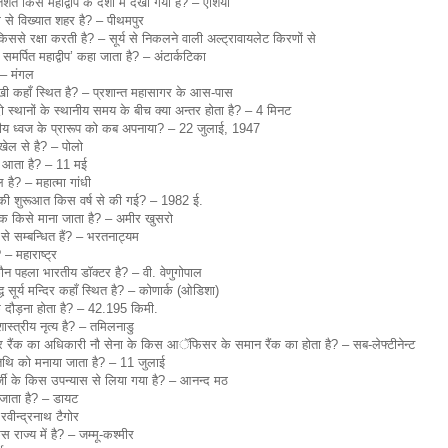
िशत किस महाद्वीप के देशों में देखा गया है? – एशिया
 से विख्यात शहर है? – पीथमपुर
िससे रक्षा करती है? – सूर्य से निकलने वाली अल्ट्रावायलेट किरणों से
 समर्पित महाद्वीप’ कहा जाता है? – अंटार्कटिका
 – मंगल
ामुखी कहाँ स्थित है? – प्रशान्त महासागर के आस-पास
ो स्थानों के स्थानीय समय के बीच क्या अन्तर होता है? – 4 मिनट
्रीय ध्वज के प्रारूप को कब अपनाया? – 22 जुलाई, 1947
ेल से है? – पोलो
कब आता है? – 11 मई
ै? – महात्मा गांधी
जन की शुरूआत किस वर्ष से की गई? – 1982 ई.
क किसे माना जाता है? – अमीर खुसरो
से सम्बन्धित हैं? – भरतनाट्यम
 – महाराष्ट्र
ौन पहला भारतीय डाॅक्टर है? – वी. वेणुगोपाल
्ध सूर्य मन्दिर कहाँ स्थित है? – कोणार्क (ओडिशा)
क दौड़ना होता है? – 42.195 किमी.
ास्त्रीय नृत्य है? – तमिलनाडु
 रैंक का अधिकारी नौ सेना के किस आॅफिसर के समान रैंक का होता है? – सब-लेफ्टीनेन्ट
िथि को मनाया जाता है? – 11 जुलाई
टर्जी के किस उपन्यास से लिया गया है? – आनन्द मठ
जाता है? – डायट
 रवीन्द्रनाथ टैगोर
राज्य में है? – जम्मू-कश्मीर