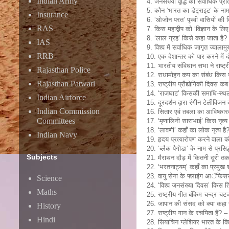
Indian Army
4. जनसंख्या वृद्धि का सर्वाधिक प्रत
5. कौन ‘भारत का डेट्राइट’ के नाम
Insurance
6. ‘ओजोन परत’ पृथ्वी वासियों की क
RAS
7. किस महाद्वीप को ‘विज्ञान के लिए
8. ‘लाल ग्रह’ किसे कहा जाता है?
IAS
9. विश्व में सर्वाधिक जागृत ज्वाल
RRB
10. एक देशान्तर को पार करने में द
11. भारतीय संविधान सभा ने राष्ट
Rajasthan Police
12. राधामोहन कप का संबंध किस ख
Rajasthan Patwari
13. राष्ट्रीय प्रौद्योगिकी दिवस 
14. ‘राजघाट’ किसकी समाधि-स्थल ह
Indian Airforce
15. दूरदर्शन द्वारा रंगीन टेलीवि
Indian Commission
16. सितार एवं तबला का आविष्कार
Committees
17. ‘मृणालिनी साराभाई’ किस नृत्य 
18. ‘लावणी’ कहाँ का लोक नृत्य है?
Indian Navy
19. हृदय प्रत्यारोपण करने वाला क
20. ‘ब्लैक पैगोडा’ के नाम से प्रसिद
Subjects
21. मैराथन दौड़ में कितनी दूरी त
22. ‘भरतनाट्यम्’ कहाँ का प्रमुख श
23. वायु सेना के फ्लाइंग आॅफिसर
Science
24. ‘विश्व जनसंख्या दिवस’ किस त
Maths
25. राष्ट्रीय गीत बंकिम चन्द्र च
26. जापान की संसद को क्या कहा 
History
27. राष्ट्रीय गान के रचयिता हैं? –
Hindi
28. सियाचिन ग्लेशियर भारत के किस 