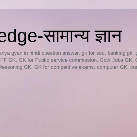
ge-सामान्य ज्ञान
ya gyan in hindi question answer, gk for ssc, banking gk, 
RPF GK, GK for Public service commission, Govt Jobs GK, 
easoning GK, GK for competitive exams, computer GK, curr