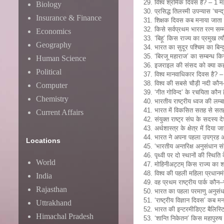
29. विश्व श्रमिक दिवस है? – 1 म
Biology
30. प्रसिद्ध तिलस्मी उपन्यास ‘चन्
Insurance & Finance
31. शिक्षक दिवस कब मनाया जाता 
32. किसे सर्वप्रथम भारत रत्न सम
Economics
33. ‘बिहू’ किस राज्य का प्रमुख त्
Geography
34. भारत का सुदूर पश्चिम का बिन्दु 
35. ‘बिरजू महाराज’ का सम्बन्ध किस
Human Science
36. इजराइल की संसद को क्या कहा
Political
37. विश्व मानवाधिकार दिवस है? –
38. विश्व की सबसे चौड़ी नदी कौन
Computer
39. ‘गीत गोविन्द’ के रचयिता कौन 
Chemistry
40. भारतीय राष्ट्रीय ध्वज की लम्
41. भारत में विकसित सतह से सतह
Current Affairs
42. संयुक्त राष्ट्र संघ के सदस्य द
43. अर्थशास्त्र के क्षेत्र में दिय
44. भारत ने अपना पहला उपग्रह अन
Locations
45. ‘भारतीय अन्तरिक्ष अनुसंधान
46. पृथ्वी पर दो स्थानों की स्थित
World
47. मोहिनीअट्टम् किस राज्य का शास
48. विश्व की पहली महिला प्रधानमं
India
49. वह प्रथम राष्ट्रीय पार्क कौन–
Rajasthan
50. भारत का पहला परमाणु अनुसंध
51. ‘राष्ट्रीय विज्ञान दिवस’ कब 
Uttrakhand
52. भारत की इन्टरमीडिएट बैलिस्
Himachal Pradesh
53. ‘शान्ति निकेतन’ किस महापुरुष स