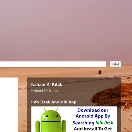
Kahani Ki Kitab
Kahani Ki Kitab
Info Desk Android App