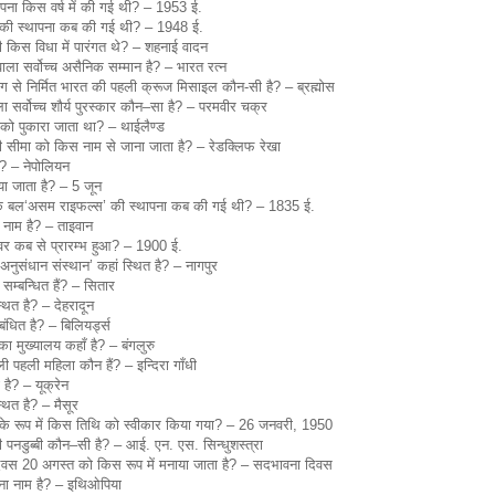
ना किस वर्ष में की गई थी? – 1953 ई.
ग’ की स्थापना कब की गई थी? – 1948 ई.
की किस विधा में पारंगत थे? – शहनाई वादन
वाला सर्वोच्च असैनिक सम्मान है? – भारत रत्न
 से निर्मित भारत की पहली क्रूज मिसाइल कौन-सी है? – ब्रह्मोस
ा सर्वोच्च शौर्य पुरस्कार कौन–सा है? – परमवीर चक्र
ेश को पुकारा जाता था? – थाईलैण्ड
ी सीमा को किस नाम से जाना जाता है? – रेडक्लिफ रेखा
ै? – नेपोलियन
या जाता है? – 5 जून
ैनिक बल‘असम राइफल्स’ की स्थापना कब की गई थी? – 1835 ई.
 नाम है? – ताइवान
 ओवर कब से प्रारम्भ हुआ? – 1900 ई.
ग अनुसंधान संस्थान’ कहां स्थित है? – नागपुर
म्बन्धित हैं? – सितार
थित है? – देहरादून
धित है? – बिलियर्ड्स
का मुख्यालय कहाँ है? – बंगलुरु
ली पहली महिला कौन हैं? – इन्दिरा गाँधी
 है? – यूक्रेन
स्थित है? – मैसूर
गीत के रूप में किस तिथि को स्वीकार किया गया? – 26 जनवरी, 1950
पनडुब्बी कौन–सी है? – आई. एन. एस. सिन्धुशस्त्रा
म दिवस 20 अगस्त को किस रूप में मनाया जाता है? – सदभावना दिवस
ाना नाम है? – इथिओपिया