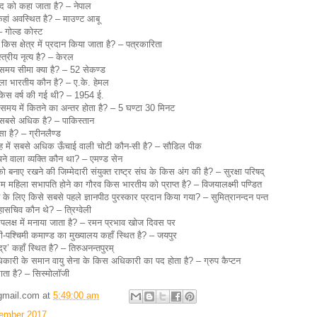
ंसद को कहा जाता है? – नेपाल
कहां अवस्थित है? – माउण्ट आबू
– गोल्ड कोस्ट
ार किस क्षेत्र में प्रदान किया जाता है? – पत्रकारिता
्रीय नृत्य है? – केरल
त समय सीमा क्या है? – 52 सेकण्ड
हला भारतीय कौन है? – ए.के. हेमल
किस वर्ष की गई थी? – 1954 ई.
मय में कितने का अन्तर होता है? – 5 घण्टा 30 मिनट
सबसे अधिक है? – पाकिस्तान
ा है? – ग्रीनलैण्ड
ूह में सबसे अधिक ऊँचाई वाली चोटी कौन-सी है? – सौडिल पीक
ँचने वाला व्यक्ति कौन था? – एमण्ड सेन
षा को बनाए रखने की जिम्मेदारी संयुक्त राष्ट्र संघ के किस अंग की है? – सुरक्षा परिषद्
थम महिला सभापति होने का गौरव किस भारतीय को प्राप्त है? – विजयालक्ष्मी पण्डित
गदान के लिए किसे सबसे पहले ज्ञानपीठ पुरस्कार प्रदान किया गया? – सुमित्रानन्दन पन्त
महासचिव कौन थे? – त्रिग्वेली
 उपलक्ष में मनाया जाता है? – रमन प्रभाव खोज दिवस पर
ी-पश्चिमी कमाण्ड का मुख्यालय कहाँ स्थित है? – जयपुर
्र’ कहाँ स्थित है? – तिरुअनन्तपुरम्
िकारी के समान वायु सेना के किस अधिकारी का पद होता है? – ग्रुप कैप्टन
ता है? – सिस्मोलॉजी
gmail.com
at
5:49:00 am
ember 2017