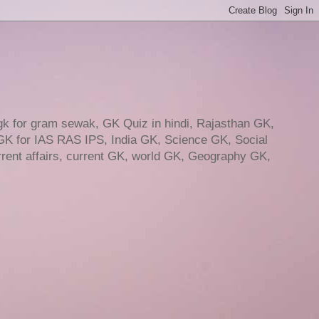
gk for gram sewak, GK Quiz in hindi, Rajasthan GK,
GK for IAS RAS IPS, India GK, Science GK, Social
ent affairs, current GK, world GK, Geography GK,