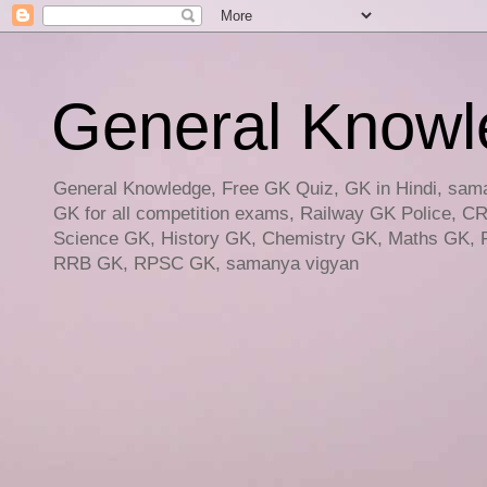
General Knowled
General Knowledge, Free GK Quiz, GK in Hindi, saman
GK for all competition exams, Railway GK Police, C
Science GK, History GK, Chemistry GK, Maths GK, R
RRB GK, RPSC GK, samanya vigyan