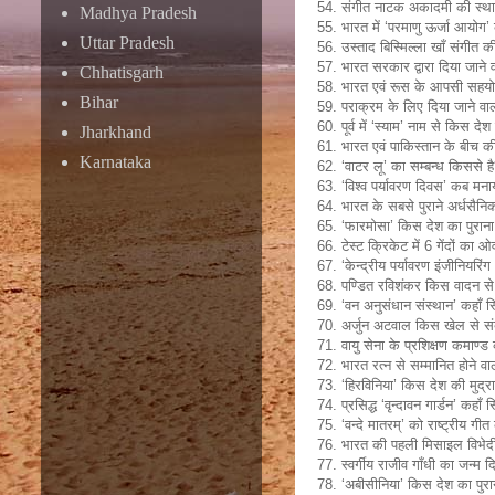
54. संगीत नाटक अकादमी की स्थाप
Madhya Pradesh
55. भारत में ‘परमाणु ऊर्जा आयो
Uttar Pradesh
56. उस्ताद बिस्मिल्ला खाँ संगीत 
57. भारत सरकार द्वारा दिया जाने 
Chhatisgarh
58. भारत एवं रूस के आपसी सहयोग
Bihar
59. पराक्रम के लिए दिया जाने वाल
60. पूर्व में ‘स्याम’ नाम से किस द
Jharkhand
61. भारत एवं पाकिस्तान के बीच क
Karnataka
62. ‘वाटर लू’ का सम्बन्ध किससे ह
63. ‘विश्व पर्यावरण दिवस’ कब मना
64. भारत के सबसे पुराने अर्धस
65. ‘फारमोसा’ किस देश का पुराना
66. टेस्ट क्रिकेट में 6 गेंदों का
67. ‘केन्द्रीय पर्यावरण इंजीनियरिं
68. पण्डित रविशंकर किस वादन से स
69. ‘वन अनुसंधान संस्थान’ कहाँ स्
70. अर्जुन अटवाल किस खेल से संबं
71. वायु सेना के प्रशिक्षण कमाण्ड 
72. भारत रत्न से सम्मानित होने वा
73. ‘हिरविनिया’ किस देश की मुद्रा
74. प्रसिद्ध ‘वृन्दावन गार्डन’ कहाँ 
75. ‘वन्दे मातरम्’ को राष्ट्रीय 
76. भारत की पहली मिसाइल विभेदी 
77. स्वर्गीय राजीव गाँधी का जन्
78. ‘अबीसीनिया’ किस देश का पुर