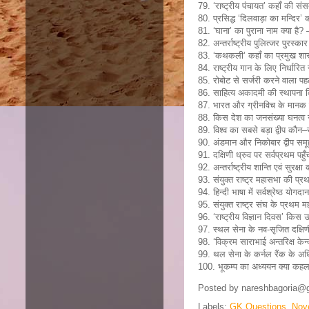
79. ‘राष्ट्रीय पंचायत’ कहाँ की स
80. प्रसिद्ध ‘दिलवाड़ा का मन्दिर’ 
81. ‘घाना’ का पुराना नाम क्या है? 
82. अन्तर्राष्ट्रीय पुलित्जर पुरस्क
83. ‘कथकली’ कहाँ का प्रमुख शास्त
84. राष्ट्रीय गान के लिए निर्धारि
85. रोबोट से सर्जरी करने वाला प
86. साहित्य अकादमी की स्थापना 
87. भारत और ग्रीनविच के मानक स
88. किस देश का जनसंख्या घनत्व 
89. विश्व का सबसे बड़ा द्वीप कौन–स
90. अंडमान और निकोबार द्वीप सम
91. दक्षिणी ध्रुव पर सर्वप्रथम पहु
92. अन्तर्राष्ट्रीय शान्ति एवं सुरक्
93. संयुक्त राष्ट्र महासभा की प्र
94. हिन्दी भाषा में सर्वश्रेष्ठ यो
95. संयुक्त राष्ट्र संघ के प्रथम 
96. ‘राष्ट्रीय विज्ञान दिवस’ किस
97. स्थल सेना के नव-सृजित दक्षिण
98. ‘विक्रम साराभाई अन्तरिक्ष केन्द
99. थल सेना के कर्नल रैंक के अध
100. भूकम्प का अध्ययन क्या कहला
Posted by
nareshbagoria@
Labels:
GK Questions
,
Nov