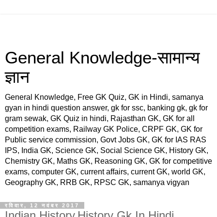
General Knowledge-सामान्य
ज्ञान
General Knowledge, Free GK Quiz, GK in Hindi, samanya
gyan in hindi question answer, gk for ssc, banking gk, gk for
gram sewak, GK Quiz in hindi, Rajasthan GK, GK for all
competition exams, Railway GK Police, CRPF GK, GK for
Public service commission, Govt Jobs GK, GK for IAS RAS
IPS, India GK, Science GK, Social Science GK, History GK,
Chemistry GK, Maths GK, Reasoning GK, GK for competitive
exams, computer GK, current affairs, current GK, world GK,
Geography GK, RRB GK, RPSC GK, samanya vigyan
रविवार, 12 नवंबर 2017
Indian History,History Gk In Hindi