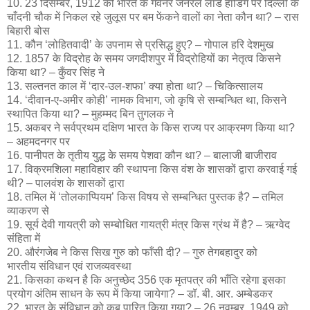
10. 23 दिसम्बर, 1912 को भारत के गर्वनर जनरल लॉर्ड हार्डिंग पर दिल्ली के
चाँदनी चौक में निकल रहे जुलूस पर बम फेंकने वालों का नेता कौन था? – रास
बिहारी बोस
11. कौन ‘लोहितवादी’ के उपनाम से प्रसिद्ध हुए? – गोपाल हरि देशमुख
12. 1857 के विद्रोह के समय जगदीशपुर में विद्रोहियों का नेतृत्व किसने
किया था? – कुँवर सिंह ने
13. सल्तनत काल में ‘दार-उल-शफा’ क्या होता था? – चिकित्सालय
14. ‘दीवान-ए-अमीर कोही’ नामक विभाग, जो कृषि से सम्बन्धित था, किसने
स्थापित किया था? – मुहम्मद बिन तुगलक ने
15. अकबर ने सर्वप्रथम दक्षिण भारत के किस राज्य पर आक्रमण किया था?
– अहमदनगर पर
16. पानीपत के तृतीय युद्ध के समय पेशवा कौन था? – बालाजी बाजीराव
17. विक्रमशिला महाविहार की स्थापना किस वंश के शासकों द्वारा करवाई गई
थी? – पालवंश के शासकों द्वारा
18. तमिल में ‘तोलकाप्पियम’ किस विषय से सम्बन्धित पुस्तक है? – तमिल
व्याकरण से
19. सूर्य देवी गायत्री को सम्बोधित गायत्री मंत्र किस ग्रंथ में है? – ऋग्वेद
संहिता में
20. औरंगजेब ने किस सिख गुरु को फाँसी दी? – गुरु तेगबहादुर को
भारतीय संविधान एवं राजव्यवस्था
21. किसका कथन है कि अनुच्छेद 356 एक मृतपत्र की भाँति रहेगा इसका
प्रयोग अंतिम साधन के रूप में किया जायेगा? – डॉ. बी. आर. अम्बेडकर
22. भारत के संविधान को कब पारित किया गया? – 26 नवम्बर, 1949 को