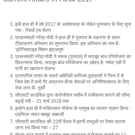
इन्हें हाल ही में वर्ष 2017 के अर्थशास्त्र के नोबेल पुरस्कार के लिए चुना
गया - रिचर्ड एच थैलर
प्रधानमंत्री नरेंद्र मोदी ने हाल ही में गुजरात के वडनगर से सघन
टीकाकरण अभियान का शुभारम्भ किया. इस अभियान का नाम है-
‘इंटेन्सिफाइड मिशन इंद्रधनुष’
प्रधनमंत्री नरेंद्र मोदी ने भरूच (गुजरात) में भादभूत बांध परियोजना का
शिलान्यास किया. भादभूत बांध परियोजना का उद्देश्य है- नर्मदा नदी में
पानी का खारापन रोकना
पारस्परिक तनाव के चलते अमेरिकी वाणिज्य दूतावासों ने निम्न में से
जिस देश में सभी गैर आव्रजन वीजा सेवाओं पर अनिश्चितकाल के लिए
रोक लगा दी- तुर्की
जीएसटी काउंसिल द्वारा कंपोजीशन स्कीम में पंजीकरण कराने की सीमा
बढ़ाई गयी – 31 मार्च 2018 तक
इन्होने हाल ही में पाकिस्तान नौसेना के प्रमुख का पदभार ग्रहण किया -
एडमिरल जफर महमूद अब्बासी
जीएसटी काउंसिल की 22वीं बैठक में इतनी वस्तुओं पर टैक्स घटाया
जाना तय किया गया – 27
गोधरा कांड मामले में गुजरात उच्च न्यायालय ने फैसला सुनाते हुए 11