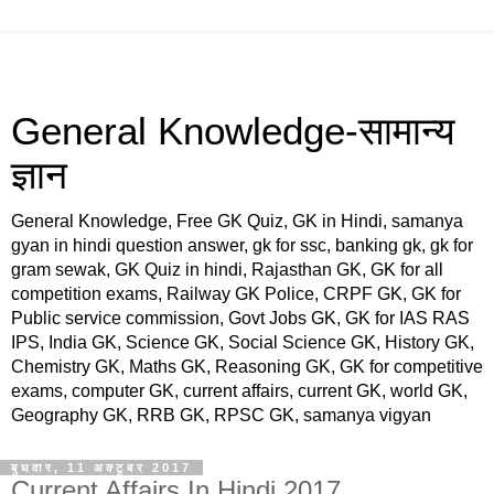
General Knowledge-सामान्य
ज्ञान
General Knowledge, Free GK Quiz, GK in Hindi, samanya
gyan in hindi question answer, gk for ssc, banking gk, gk for
gram sewak, GK Quiz in hindi, Rajasthan GK, GK for all
competition exams, Railway GK Police, CRPF GK, GK for
Public service commission, Govt Jobs GK, GK for IAS RAS
IPS, India GK, Science GK, Social Science GK, History GK,
Chemistry GK, Maths GK, Reasoning GK, GK for competitive
exams, computer GK, current affairs, current GK, world GK,
Geography GK, RRB GK, RPSC GK, samanya vigyan
बुधवार, 11 अक्टूबर 2017
Current Affairs In Hindi 2017