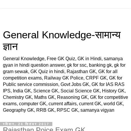
General Knowledge-सामान्य
ज्ञान
General Knowledge, Free GK Quiz, GK in Hindi, samanya
gyan in hindi question answer, gk for ssc, banking gk, gk for
gram sewak, GK Quiz in hindi, Rajasthan GK, GK for all
competition exams, Railway GK Police, CRPF GK, GK for
Public service commission, Govt Jobs GK, GK for IAS RAS
IPS, India GK, Science GK, Social Science GK, History GK,
Chemistry GK, Maths GK, Reasoning GK, GK for competitive
exams, computer GK, current affairs, current GK, world GK,
Geography GK, RRB GK, RPSC GK, samanya vigyan
रविवार, 24 सितंबर 2017
Rajasthan Poice Exam GK