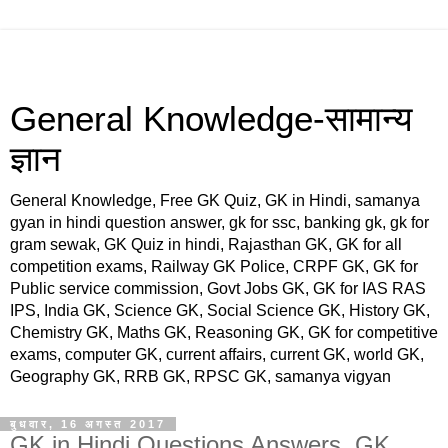
General Knowledge-सामान्य
ज्ञान
General Knowledge, Free GK Quiz, GK in Hindi, samanya
gyan in hindi question answer, gk for ssc, banking gk, gk for
gram sewak, GK Quiz in hindi, Rajasthan GK, GK for all
competition exams, Railway GK Police, CRPF GK, GK for
Public service commission, Govt Jobs GK, GK for IAS RAS
IPS, India GK, Science GK, Social Science GK, History GK,
Chemistry GK, Maths GK, Reasoning GK, GK for competitive
exams, computer GK, current affairs, current GK, world GK,
Geography GK, RRB GK, RPSC GK, samanya vigyan
बुधवार, 16 अगस्त 2017
GK in Hindi Questions Answers, GK