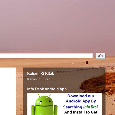
Kahani Ki Kitab
Kahani Ki Kitab
Info Desk Android App