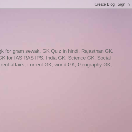
gk for gram sewak, GK Quiz in hindi, Rajasthan GK,
GK for IAS RAS IPS, India GK, Science GK, Social
ent affairs, current GK, world GK, Geography GK,