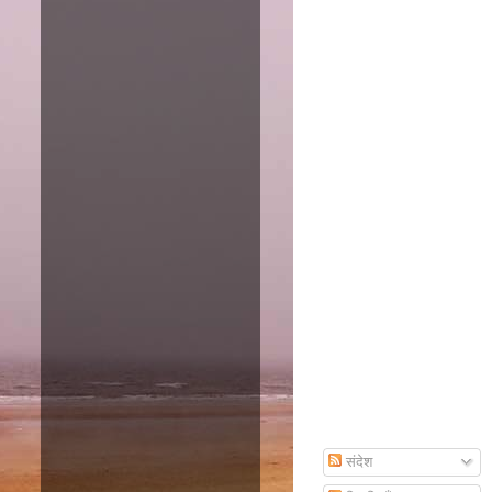
Amazon
Subscribe To Email
संदेश