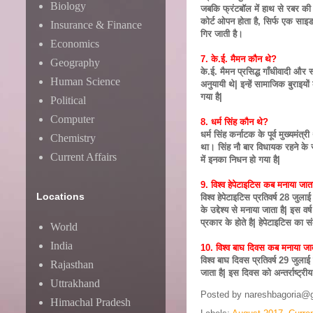
Biology
जबकि फ्रंटबॉल में हाथ से रबर की 
कोर्ट ओपन होता है, सिर्फ एक साइड
Insurance & Finance
गिर जाती है।
Economics
7. के.ई. मैमन कौन थे?
Geography
के.ई. मैमन प्रसिद्ध गाँधीवादी और स
Human Science
अनुयायी थे| इन्हें सामाजिक बुराइय
गया है|
Political
Computer
8. धर्म सिंह कौन थे?
धर्म सिंह कर्नाटक के पूर्व मुख्य
Chemistry
था। सिंह नौ बार विधायक रहने के स
Current Affairs
में इनका निधन हो गया है|
9. विश्व हेपेटाइटिस कब मनाया जात
Locations
विश्व हेपेटाइटिस प्रतिवर्ष 28 जुला
के उद्देश्य से मनाया जाता है| इस 
प्रकार के होते है| हेपेटाइटिस का 
World
India
10. विश्व बाघ दिवस कब मनाया जा
विश्व बाघ दिवस प्रतिवर्ष 29 जुलाई 
Rajasthan
जाता है| इस दिवस को अन्तर्राष्ट्री
Uttrakhand
Posted by
nareshbagoria@
Himachal Pradesh