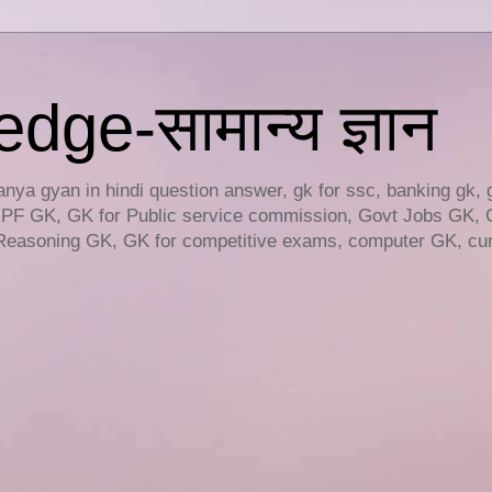
ge-सामान्य ज्ञान
ya gyan in hindi question answer, gk for ssc, banking gk, 
RPF GK, GK for Public service commission, Govt Jobs GK, 
easoning GK, GK for competitive exams, computer GK, curr