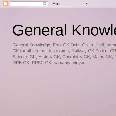
General Knowled
General Knowledge, Free GK Quiz, GK in Hindi, saman
GK for all competition exams, Railway GK Police, C
Science GK, History GK, Chemistry GK, Maths GK, R
RRB GK, RPSC GK, samanya vigyan