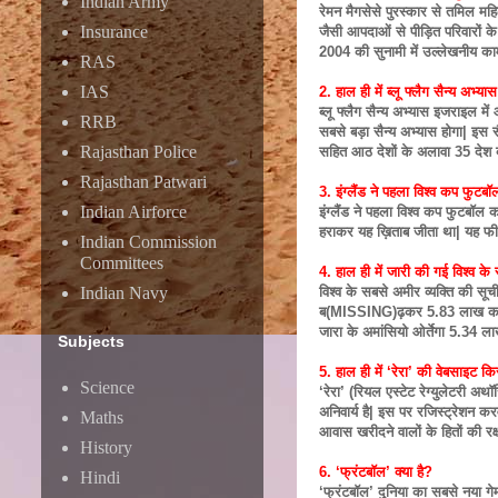
Indian Army
रेमन मैगसेसे पुरस्कार से तमिल महि
Insurance
जैसी आपदाओं से पीड़ित परिवारों के 
2004 की सुनामी में उल्लेखनीय क
RAS
IAS
2. हाल ही में ब्लू फ्लैग सैन्य अभ
ब्लू फ्लैग सैन्य अभ्यास इजराइल मे
RRB
सबसे बड़ा सैन्य अभ्यास होगा| इस सैन
Rajasthan Police
सहित आठ देशों के अलावा 35 देश ब्लू 
Rajasthan Patwari
3. इंग्लैंड ने पहला विश्व कप फु
Indian Airforce
इंग्लैंड ने पहला विश्व कप फुटबॉल 
हराकर यह ख़िताब जीता था| यह फीफ
Indian Commission
Committees
4. हाल ही में जारी की गई विश्व के
Indian Navy
विश्व के सबसे अमीर व्यक्ति की सू
ब(MISSING)ढ़कर 5.83 लाख करोड़ र
जारा के अमांसियो ओर्तेगा 5.34 
Subjects
5. हाल ही में ‘रेरा’ की वेबसाइट कि
Science
‘रेरा’ (रियल एस्टेट रेग्युलेटरी अ
अनिवार्य है| इस पर रजिस्ट्रेशन करव
Maths
आवास खरीदने वालों के हितों की रक
History
6. ‘फ्रंटबॉल’ क्या है?
Hindi
‘फ्रंटबॉल’ दुनिया का सबसे नया गेम