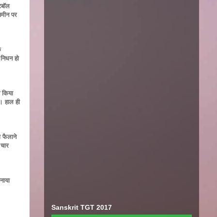
ंटबॉल
 जमीन पर
े
ा निधन हो
व किया
ी। हाल ही
ा फैलाने
 चार
मनाया
Sanskrit TGT 2017