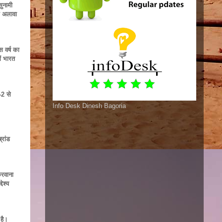
सुनामी
के अलावा
स वर्ष का
ें भारत
-2 से
Info Desk Dinesh Bagoria
रांड
करवाना
ेश्य
 है।