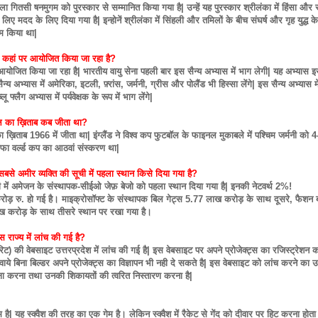
ला गितसी षनमुगम को पुरस्कार से सम्मानित किया गया है| उन्हें यह पुरस्कार श्रीलंका में हिंसा और 
लिए मदद के लिए दिया गया है| इन्होनें श्रीलंका में सिंहली और तमिलों के बीच संघर्ष और गृह युद्ध 
ाम किया था|
्यास कहां पर आयोजित किया जा रहा है?
ं आयोजित किया जा रहा है| भारतीय वायु सेना पहली बार इस सैन्य अभ्यास में भाग लेगी| यह अभ्यास इ
्य अभ्यास में अमेरिका, इटली, फ़्रांस, जर्मनी, ग्रीस और पोलैंड भी हिस्सा लेंगे| इस सैन्य अभ्यास म
फ्लैग अभ्यास में पर्यवेक्षक के रूप में भाग लेंगे|
टबॉल का ख़िताब कब जीता था?
का ख़िताब 1966 में जीता था| इंग्लैंड ने विश्व कप फुटबॉल के फाइनल मुकाबले में पश्चिम जर्मनी को 4
ा वर्ल्ड कप का आठवां संस्करण था|
 सबसे अमीर व्यक्ति की सूची में पहला स्थान किसे दिया गया है?
ची में अमेजन के संस्थापक-सीईओ जेफ़ बेजो को पहला स्थान दिया गया है| इनकी नेटवर्थ 2%!
ु. हो गई है। माइक्रोसॉफ्ट के संस्थापक बिल गेट्स 5.77 लाख करोड़ के साथ दूसरे, फैशन ब्
लाख करोड़ के साथ तीसरे स्थान पर रखा गया है।
स राज्य में लांच की गई है?
थॉरिट) की वेबसाइट उत्तरप्रदेश में लांच की गई है| इस वेबसाइट पर अपने प्रोजेक्ट्स का रजिस्ट्रेशन 
ाये बिना बिल्डर अपने प्रोजेक्ट्स का विज्ञापन भी नही दे सकते है| इस वेबसाइट को लांच करने का उद्द
्षा करना तथा उनकी शिकायतों की त्वरित निस्तारण करना है|
 है| यह स्क्वैश की तरह का एक गेम है। लेकिन स्क्वैश में रैकेट से गेंद को दीवार पर हिट करना होता