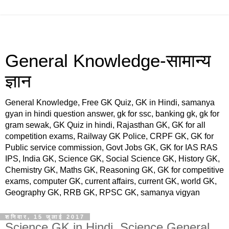
General Knowledge-सामान्य
ज्ञान
General Knowledge, Free GK Quiz, GK in Hindi, samanya
gyan in hindi question answer, gk for ssc, banking gk, gk for
gram sewak, GK Quiz in hindi, Rajasthan GK, GK for all
competition exams, Railway GK Police, CRPF GK, GK for
Public service commission, Govt Jobs GK, GK for IAS RAS
IPS, India GK, Science GK, Social Science GK, History GK,
Chemistry GK, Maths GK, Reasoning GK, GK for competitive
exams, computer GK, current affairs, current GK, world GK,
Geography GK, RRB GK, RPSC GK, samanya vigyan
शनिवार, 15 जुलाई 2017
Science GK in Hindi, Science General