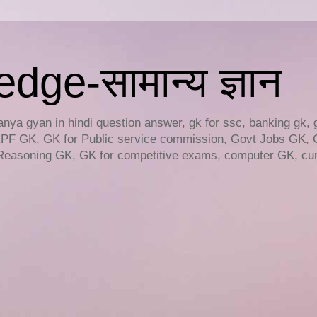
ge-सामान्य ज्ञान
ya gyan in hindi question answer, gk for ssc, banking gk, 
RPF GK, GK for Public service commission, Govt Jobs GK, 
easoning GK, GK for competitive exams, computer GK, curr