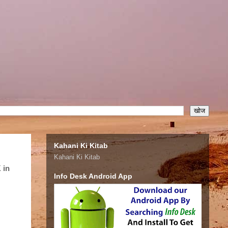
Kahani Ki Kitab
Kahani Ki Kitab
 in
Info Desk Android App