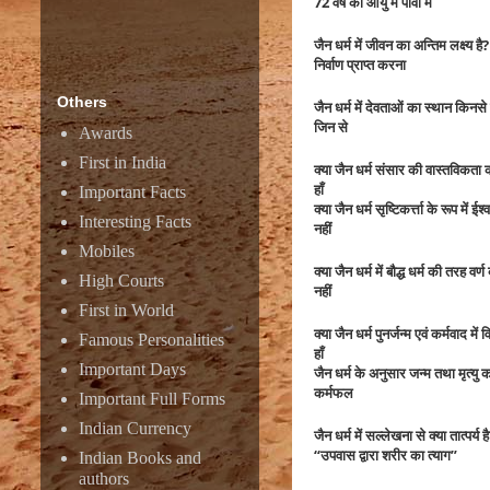
72 वर्ष की आयु में पावा में
जैन धर्म में जीवन का अन्तिम लक्ष्य है?
निर्वाण प्राप्त करना
Others
जैन धर्म में देवताओं का स्थान किनसे
जिन से
Awards
First in India
क्या जैन धर्म संसार की वास्तविकता 
हाँ
Important Facts
क्या जैन धर्म सृष्टिकर्त्ता के रूप में 
Interesting Facts
नहीं
Mobiles
क्या जैन धर्म में बौद्ध धर्म की तरह वर्
High Courts
नहीं
First in World
क्या जैन धर्म पुनर्जन्म एवं कर्मवाद में
Famous Personalities
हाँ
Important Days
जैन धर्म के अनुसार जन्म तथा मृत्यु 
कर्मफल
Important Full Forms
Indian Currency
जैन धर्म में सल्लेखना से क्या तात्पर्य ह
“उपवास द्वारा शरीर का त्याग”
Indian Books and
authors