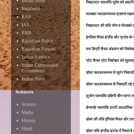
Indian Army
जिब्राल्टर जलसंधि यूरोप को अफ्र
Insurance
मलक्का जलडमरुमध्य प्रशान्त महास
RAS
IAS
जिब्राल्टर की संधि स्पेन व मोरक्
RRB
इंगलिश चैनल इंग्लैंड और फ्रांस के 
Rajasthan Police
दस डिग्री चैनल अंडमान को निकोब
Rajasthan Patwari
Indian Airforce
ग्रेट चैनल ग्रेट निकोबार को सुमात
Indian Commission
Committees
डोवर जलडमरूमध्य से सुरंग निकाली
Indian Navy
डोवर जलडमरूमध्य से निकाली गई सु
Subjects
लुजोन जलसंधि दक्षिणी चीन सागर त
Science
डेनमार्क जलसंधि उत्तरी अटलांटि
Maths
डोबर की संधि इंग्लिश चैनल और उत्
History
Hindi
डोवर संधि इंग्लैंड-फ्रांस में स्थित है