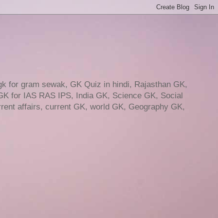
gk for gram sewak, GK Quiz in hindi, Rajasthan GK,
GK for IAS RAS IPS, India GK, Science GK, Social
ent affairs, current GK, world GK, Geography GK,