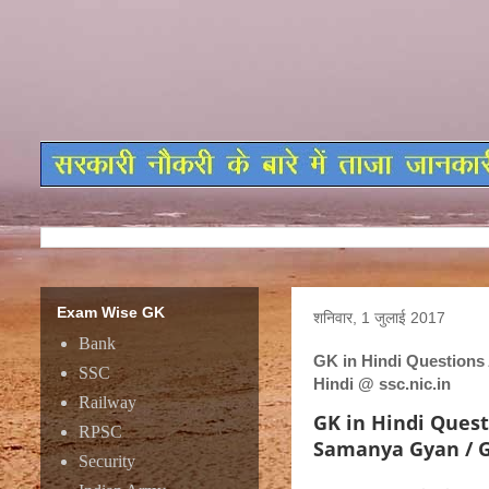
Exam Wise GK
शनिवार, 1 जुलाई 2017
Bank
GK in Hindi Questions
SSC
Hindi @ ssc.nic.in
Railway
GK in Hindi Ques
RPSC
Samanya Gyan / GK
Security