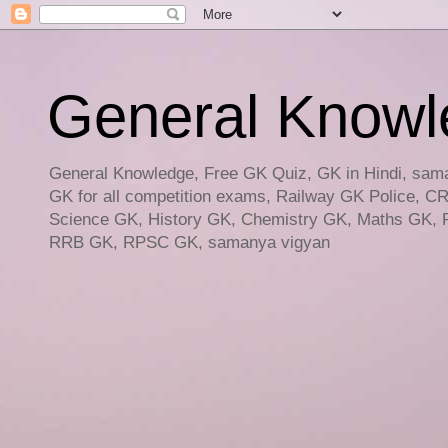
General Knowled
General Knowledge, Free GK Quiz, GK in Hindi, saman
GK for all competition exams, Railway GK Police, C
Science GK, History GK, Chemistry GK, Maths GK, R
RRB GK, RPSC GK, samanya vigyan