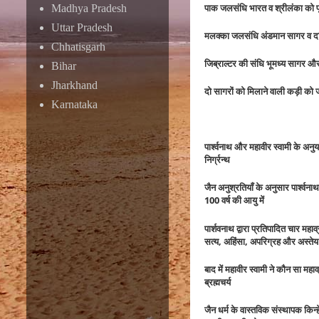
पाक जलसंधि भारत व श्रीलंका को 
Madhya Pradesh
Uttar Pradesh
मलक्का जलसंधि अंडमान सागर व दक्
Chhatisgarh
जिब्राल्टर की संधि भूमध्य सागर 
Bihar
Jharkhand
दो सागरों को मिलाने वाली कड़ी को
Karnataka
पार्श्वनाथ और महावीर स्वामी के अनु
निर्ग्रन्थ
जैन अनुश्रतियाँ के अनुसार पार्श्वनाथ 
100 वर्ष की आयु में
पार्शवनाथ द्वारा प्रतिपादित चार महाव
सत्य, अहिंसा, अपरिग्रह और अस्तेय
बाद में महावीर स्वामी ने कौन सा मह
ब्रह्मचर्य
जैन धर्म के वास्तविक संस्थापक किन्ह