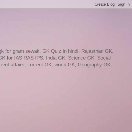
gk for gram sewak, GK Quiz in hindi, Rajasthan GK,
GK for IAS RAS IPS, India GK, Science GK, Social
ent affairs, current GK, world GK, Geography GK,