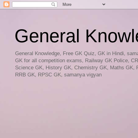
General Knowled
General Knowledge, Free GK Quiz, GK in Hindi, saman
GK for all competition exams, Railway GK Police, C
Science GK, History GK, Chemistry GK, Maths GK, R
RRB GK, RPSC GK, samanya vigyan