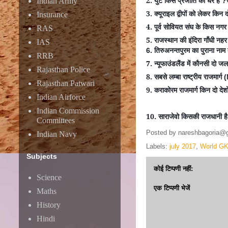
2.
युर्ट
किस
प्रजाति
का
घर
है
Indian Army
?
3.
क्यूराइल
द्वीपों
को
लेकर
किन
द
Insurance
4.
पूर्व
सोवियत
संघ
के
किस
नगर
RAS
5.
राजस्थान
की
इंदिरा
गाँधी
नहर
IAS
तिरुअनन्तपुरम
का
पुराना
नाम
6.
RRB
7.
न्यूफाउंडलैंड
में
कौनसी
दो
जल
Rajasthan Police
8.
सबसे
लम्बा
राष्ट्रीय
राजमार्ग
(
Rajasthan Patwari
9.
कराकोरम
राजमार्ग
किन
दो
देशो
Indian Airforce
Indian Commission
10.
साराजेवो
किसकी
राजधानी
है
Committees
Posted by
nareshbagoria@
Indian Navy
Labels:
july 2017
,
World GK
Subjects
कोई टिप्पणी नहीं:
Science
एक टिप्पणी भेजें
Maths
History
Hindi