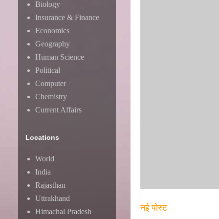
Biology
Insurance & Finance
Economics
Geography
Human Science
Political
Computer
Chemistry
Current Affairs
Locations
World
India
Rajasthan
Uttrakhand
नई पोस्ट
Himachal Pradesh