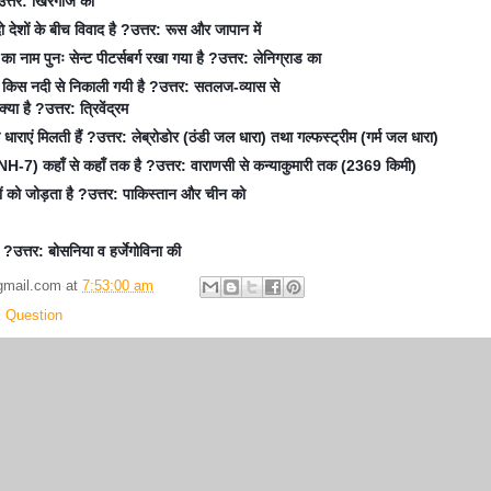
उत्तर
खिरगीज
का
:
ो
देशों
के
बीच
विवाद
है
उत्तर
रूस
और
जापान
में
?
:
का
नाम
पुनः
सेन्ट
पीटर्सबर्ग
रखा
गया
है
उत्तर
लेनिग्राड
का
?
:
किस
नदी
से
निकाली
गयी
है
उत्तर
सतलज
व्यास
से
?
:
-
क्या
है
उत्तर
त्रिवेंद्रम
?
:
धाराएं
मिलती
हैं
उत्तर
लेब्रोडोर
ठंडी
जल
धारा
तथा
गल्फस्ट्रीम
गर्म
जल
धारा
?
:
(
)
(
)
कहाँ
से
कहाँ
तक
है
उत्तर
वाराणसी
से
कन्याकुमारी
तक
किमी
NH-7)
?
:
(2369
)
ं
को
जोड़ता
है
उत्तर
पाकिस्तान
और
चीन
को
?
:
उत्तर
बोसनिया
व
हर्जेगोविना
की
?
:
gmail.com
at
7:53:00 am
 Question