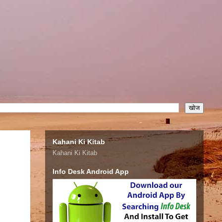
Kahani Ki Kitab
Kahani Ki Kitab
Info Desk Android App