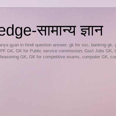
ge-सामान्य ज्ञान
ya gyan in hindi question answer, gk for ssc, banking gk, 
RPF GK, GK for Public service commission, Govt Jobs GK, 
easoning GK, GK for competitive exams, computer GK, curr