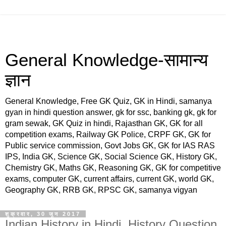
General Knowledge-सामान्य
ज्ञान
General Knowledge, Free GK Quiz, GK in Hindi, samanya
gyan in hindi question answer, gk for ssc, banking gk, gk for
gram sewak, GK Quiz in hindi, Rajasthan GK, GK for all
competition exams, Railway GK Police, CRPF GK, GK for
Public service commission, Govt Jobs GK, GK for IAS RAS
IPS, India GK, Science GK, Social Science GK, History GK,
Chemistry GK, Maths GK, Reasoning GK, GK for competitive
exams, computer GK, current affairs, current GK, world GK,
Geography GK, RRB GK, RPSC GK, samanya vigyan
शुक्रवार, 30 जून 2017
Indian History in Hindi, History Question