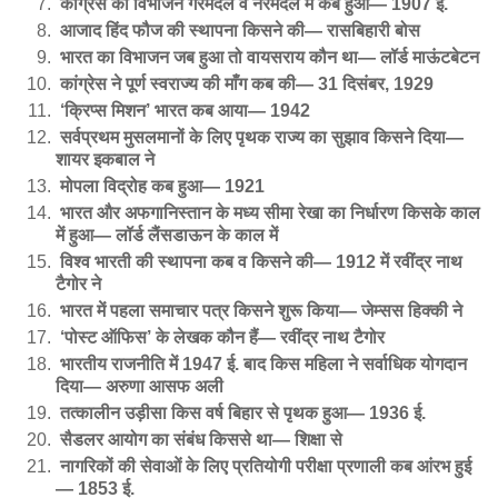
कांग्रेस का विभाजन गरमदल व नरमदल में कब हुआ— 1907 ई.
आजाद हिंद फौज की स्थापना किसने की— रासबिहारी बोस
भारत का विभाजन जब हुआ तो वायसराय कौन था— लॉर्ड माऊंटबेटन
कांग्रेस ने पूर्ण स्वराज्य की माँग कब की— 31 दिसंबर, 1929
‘क्रिप्स मिशन’ भारत कब आया— 1942
सर्वप्रथम मुसलमानों के लिए पृथक राज्य का सुझाव किसने दिया—
शायर इकबाल ने
मोपला विद्रोह कब हुआ— 1921
भारत और अफगानिस्तान के मध्य सीमा रेखा का निर्धारण किसके काल
में हुआ— लॉर्ड लैंसडाऊन के काल में
विश्व भारती की स्थापना कब व किसने की— 1912 में रवींद्र नाथ
टैगोर ने
भारत में पहला समाचार पत्र किसने शुरू किया— जेम्सस हिक्की ने
‘पोस्ट ऑफिस’ के लेखक कौन हैं— रवींद्र नाथ टैगोर
भारतीय राजनीति में 1947 ई. बाद किस महिला ने सर्वाधिक योगदान
दिया— अरुणा आसफ अली
तत्कालीन उड़ीसा किस वर्ष बिहार से पृथक हुआ— 1936 ई.
सैडलर आयोग का संबंध किससे था— शिक्षा से
नागरिकों की सेवाओं के लिए प्रतियोगी परीक्षा प्रणाली कब आंरभ हुई
— 1853 ई.