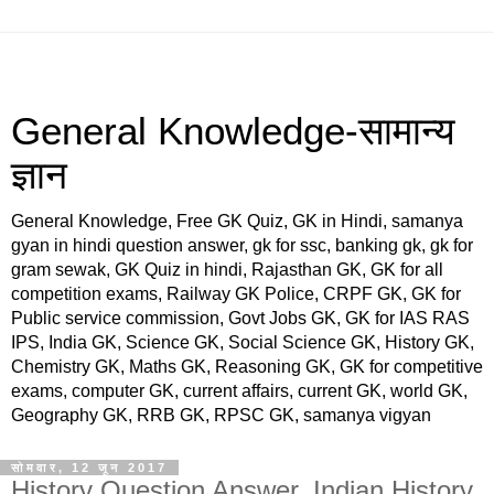
General Knowledge-सामान्य
ज्ञान
General Knowledge, Free GK Quiz, GK in Hindi, samanya
gyan in hindi question answer, gk for ssc, banking gk, gk for
gram sewak, GK Quiz in hindi, Rajasthan GK, GK for all
competition exams, Railway GK Police, CRPF GK, GK for
Public service commission, Govt Jobs GK, GK for IAS RAS
IPS, India GK, Science GK, Social Science GK, History GK,
Chemistry GK, Maths GK, Reasoning GK, GK for competitive
exams, computer GK, current affairs, current GK, world GK,
Geography GK, RRB GK, RPSC GK, samanya vigyan
सोमवार, 12 जून 2017
History Question Answer, Indian History,