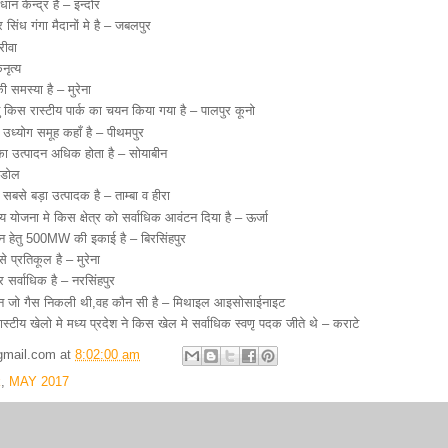
न केन्द्र है – इन्दोर
सिंध गंगा मैदानों मे है – जबलपुर
रीवा
नृत्य
 समस्या है – मुरेना
तु किस रास्टीय पार्क का चयन किया गया है – पालपुर कूनो
उध्योग समूह कहाँ है – पीथमपुर
ा उत्पादन अधिक होता है – सोयाबीन
हडोल
सबसे बड़ा उत्पादक है – ताम्बा व हीरा
ीय योजना मे किस क्षेत्र को सर्वाधिक आवंटन दिया है – ऊर्जा
दन हेतु 500MW की इकाई है – बिरसिंहपुर
 प्रतिकूल है – मुरेना
 सर्वाधिक है – नरसिंहपुर
रान जो गैस निकली थी,वह कौन सी है – मिथाइल आइसोसाईनाइट
रास्टीय खेलो मे मध्य प्रदेश ने किस खेल मे सर्वाधिक स्वणृ पदक जीते थे – कराटे
gmail.com
at
8:02:00 am
k
,
MAY 2017