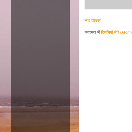
नई पोस्ट
सदस्यता लें
टिप्पणियाँ भेजें (Atom)
Responsive ad