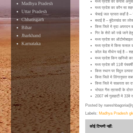
मध्य प्रदेश का कपास अनुसधा
Madhya Pradesh
मध्य प्रदेश का कौन सा शहर 
Uttar Pradesh
चेचाई जल प्रपात कहाँ है – 
Chhatisgarh
बधाई है – बुंदेलखंड का लोक
किस जिले मे मृदा अपरदन की
Bihar
गिर के शेरो को रखे जाने हे
Jharkhand
मध्य प्रदेश का ऑटोमोबाइल 
Karnataka
मध्य प्रदेश मे किस फसल क
कोल बेड मीथेन पाई है – श
मध्य प्रदेश किन खनिजो का 
मध्य प्रदेश की 11वी पंचवर्ष
किस स्थान पर विदुत उत्पा
किस जिले मे लिंगानुपात सबसे
किस जिले मे साक्षरता का दर
भोपाल गैस त्रासदी के दो
2007 वर्ष गुवाहाटी मे 33वे 
Posted by
nareshbagoria@
Labels:
Madhya Pradesh g
कोई टिप्पणी नहीं: