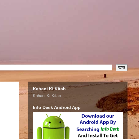
Kahani Ki Kitab
Kahani Ki Kitab
Info Desk Android App
manya