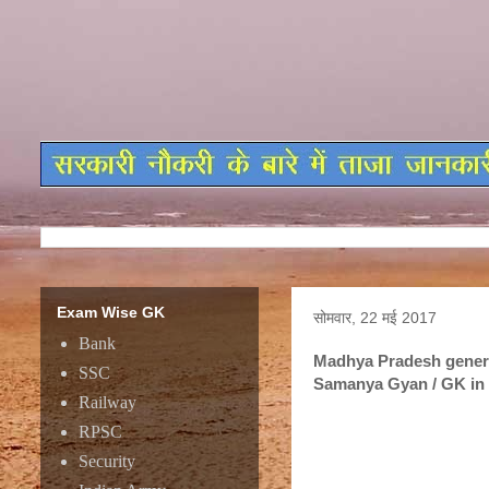
Exam Wise GK
सोमवार, 22 मई 2017
Bank
Madhya Pradesh gener
SSC
Samanya Gyan / GK in 
Railway
RPSC
Madhya Pradesh genera
Gyan / GK in Hindi @ ss
Security