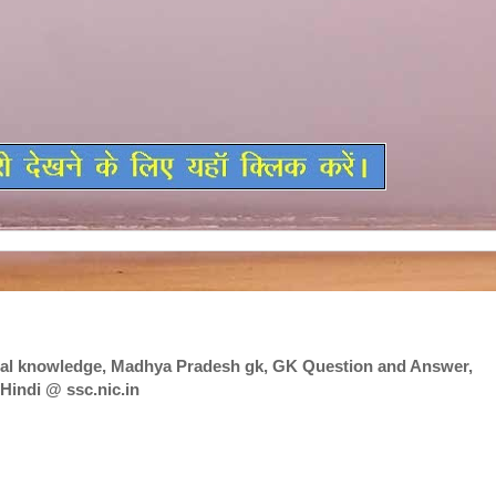
al knowledge, Madhya Pradesh gk, GK Question and Answer,
Hindi @ ssc.nic.in
l knowledge, Madhya Pradesh gk, GK Question and Answer, Sa
c.nic.in