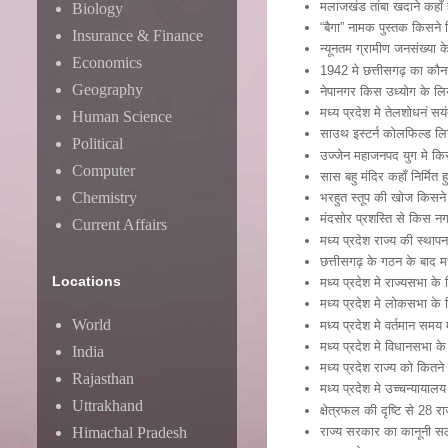
मलाजखंड तांबा खदाने कहाँ 
Biology
“बैगा” नामक पुस्तक किसने 
Insurance & Finance
न्यूनतम ग्रामीण जनसंख्या 
Economics
1942 मे छत्तीसगढ़ का कौनस
Geography
नेपानगर किस उध्योग के लिय
मध्य प्रदेश मे तेलशोधनं सय
Human Science
साउथ इस्टर्न कोलफिल्ड लिम
Political
उज्जेन महाजनपद युग मे कि
Computer
सास बहु मंदिर कहाँ निर्मित 
Chemistry
भरहुत स्तूप की खोज किसन
मंदसोर प्रशस्ति से किस नग
Current Affairs
मध्य प्रदेश राज्य की स्थाप
छत्तीसगढ़ के गठन के बाद म
Locations
मध्य प्रदेश मे राज्यसभा के 
मध्य प्रदेश मे लोकसभा के ल
World
मध्य प्रदेश मे वर्तमान समय
मध्य प्रदेश मे विधानसभा के
India
मध्य प्रदेश राज्य को कितने
Rajasthan
मध्य प्रदेश मे उच्चन्यायालय
Uttrakhand
क्षेत्रफल की दृष्टि से 28 राज
राज्य सरकार का कानूनी स
Himachal Pradesh