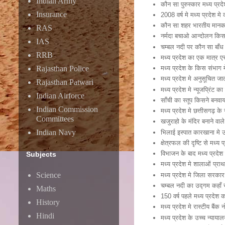
Indian Army
कौन सा पुरुस्कार मध्य प्रद
Insurance
2008 वर्ष मे मध्य प्रदेश म
कौन सा शहर भारतीय मानक 
RAS
नर्मदा बचाओ आन्दोलन किस ब
IAS
चम्बल नदी पर कौन सा बाँध न
RRB
मध्य प्रदेश का एक मात्र 
Rajasthan Police
मध्य प्रदेश के किस संभाग
मध्य प्रदेश मे अनुसूचित जा
Rajasthan Patwari
मध्य प्रदेश मे न्यूजप्रिंट 
Indian Airforce
साँची का स्तूप किसने बनव
Indian Commission
मध्य प्रदेश मे छत्तीसगढ़ के
Committees
खजुराहो के मंदिर बनाने वाल
Indian Navy
भिलाई इस्पात कारखाना मे 
क्षेत्रफल की दृष्टि से मध्य
विभाजन के बाद मध्य प्रदेश 
Subjects
मध्य प्रदेश मे शालाओं प्
Science
मध्य प्रदेश मे जिला सरक
चम्बल नदी का उद्गम कहाँ से
Maths
150 वर्ष पहले मध्य प्रदे
History
मध्य प्रदेश मे रास्टीय बैंक 
Hindi
मध्य प्रदेश के उच्च न्याया