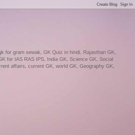
gk for gram sewak, GK Quiz in hindi, Rajasthan GK,
GK for IAS RAS IPS, India GK, Science GK, Social
ent affairs, current GK, world GK, Geography GK,