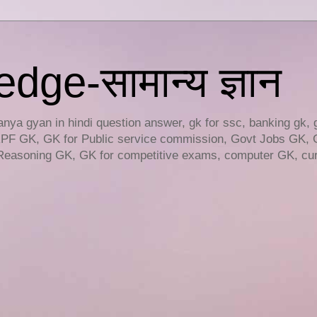
ge-सामान्य ज्ञान
ya gyan in hindi question answer, gk for ssc, banking gk, 
RPF GK, GK for Public service commission, Govt Jobs GK, 
easoning GK, GK for competitive exams, computer GK, curr