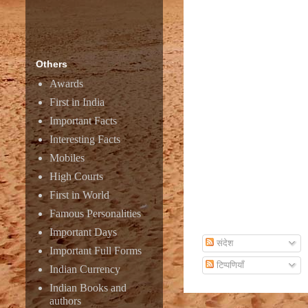
Amazon
Others
Awards
First in India
Important Facts
Interesting Facts
Mobiles
High Courts
First in World
Famous Personalities
Subscribe To Email
Important Days
संदेश
Important Full Forms
टिप्पणियाँ
Indian Currency
Indian Books and
authors