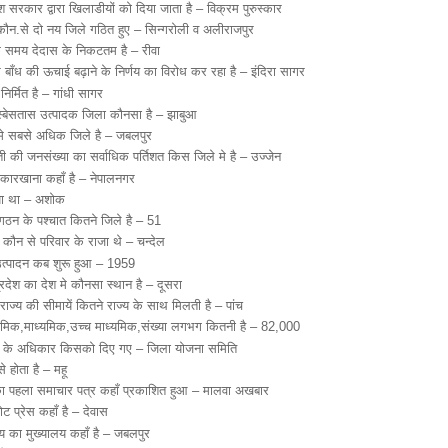
ेश सरकार द्वारा खिलाडीयों को दिया जाता है – विक्रम पुरुस्कार
े कौन.से दो नय जिले गठित हुए – सिन्गरोली व अलीराजपुर
समय देदास के निकटतम है – रीवा
ाँध की ऊचाई बढ़ाने के निर्णय का विरोध कर रहा है – इंदिरा सागर
िर्मित है – गांधी सागर
एस्बेसतास उत्पादक जिला कौनसा है – झाबुआ
 मे सबसे अधिक जिले है – जबलपुर
ती की जनसंख्या का सर्वाधिक पर्तिशत किस जिले मे है – उज्जेन
का कारखाना कहाँ है – नेपालनगर
ाया था – अशोक
 गठन के पश्चात कितने जिले है – 51
े कौन से परिवार के राजा थे – चन्देल
उत्पादन कब शुरू हुआ – 1959
 प्रदेश का देश मे कौनसा स्थान है – दूसरा
राज्य की सीमायें कितने राज्य के साथ मिलती है – पांच
राथमिक,माध्यमिक,उच्च माध्यमिक,संख्या लगभग कितनी है – 82,000
ार के अधिकार किसको दिए गए – जिला योजना समिति
 होता है – महू
श का पहला समाचार पत्र कहाँ प्रकाशित हुआ – मालवा अखबार
नोट प्रेस कहाँ है – देवास
लय का मुख्यालय कहाँ है – जबलपुर