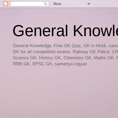
General Knowled
General Knowledge, Free GK Quiz, GK in Hindi, saman
GK for all competition exams, Railway GK Police, C
Science GK, History GK, Chemistry GK, Maths GK, R
RRB GK, RPSC GK, samanya vigyan