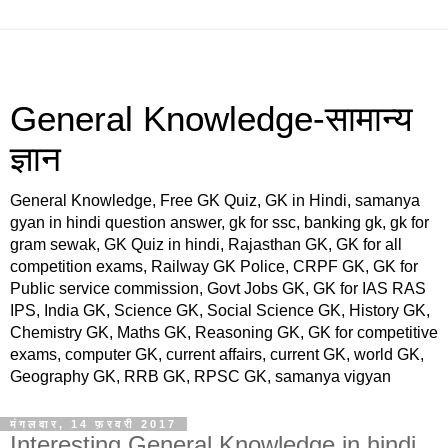
General Knowledge-सामान्य
ज्ञान
General Knowledge, Free GK Quiz, GK in Hindi, samanya
gyan in hindi question answer, gk for ssc, banking gk, gk for
gram sewak, GK Quiz in hindi, Rajasthan GK, GK for all
competition exams, Railway GK Police, CRPF GK, GK for
Public service commission, Govt Jobs GK, GK for IAS RAS
IPS, India GK, Science GK, Social Science GK, History GK,
Chemistry GK, Maths GK, Reasoning GK, GK for competitive
exams, computer GK, current affairs, current GK, world GK,
Geography GK, RRB GK, RPSC GK, samanya vigyan
मंगलवार, 14 फ़रवरी 2017
Interesting General Knowledge in hindi,