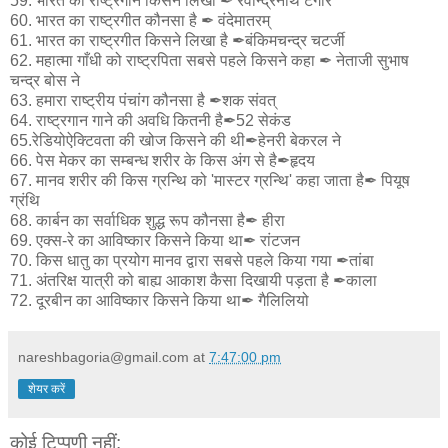
59. भारत का राष्ट्रगान किसने लिखा ✒ रवीन्द्रनाथ टैगोर
60. भारत का राष्ट्रगीत कौनसा है ✒ वंदेमातरम्
61. भारत का राष्ट्रगीत किसने लिखा है ✒बंकिमचन्द्र चटर्जी
62. महात्मा गाँधी को राष्ट्रपिता सबसे पहले किसने कहा ✒ नेताजी सुभाष
चन्द्र बोस ने
63. हमारा राष्ट्रीय पंचांग कौनसा है ✒शक संवत्
64. राष्ट्रगान गाने की अवधि कितनी है✒52 सेकंड
65.रेडियोऐक्टिवता की खोज किसने की थी✒हेनरी बेकरल ने
66. पेस मेकर का सम्बन्ध शरीर के किस अंग से है✒हृदय
67. मानव शरीर की किस ग्रन्थि को 'मास्टर ग्रन्थि' कहा जाता है✒ पियूष
ग्रंथि
68. कार्बन का सर्वाधिक शुद्ध रूप कौनसा है✒ हीरा
69. एक्स-रे का आविष्कार किसने किया था✒ रांटजन
70. किस धातु का प्रयोग मानव द्वारा सबसे पहले किया गया ✒तांबा
71. अंतरिक्ष यात्री को बाह्य आकाश कैसा दिखायी पड़ता है ✒काला
72. दूरबीन का आविष्कार किसने किया था✒ गैलिलियो
nareshbagoria@gmail.com
at
7:47:00 pm
शेयर करें
कोई टिप्पणी नहीं: