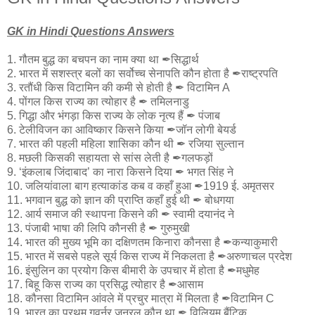
GK in Hindi Questions Answers
1. गौतम बुद्ध का बचपन का नाम क्या था ✒सिद्धार्थ
2. भारत में सशस्त्र बलों का सर्वोच्च सेनापति कौन होता है ✒राष्ट्रपति
3. रतौंधी किस विटामिन की कमी से होती है ✒ विटामिन A
4. पोंगल किस राज्य का त्योहार है ✒ तमिलनाडु
5. गिद्धा और भंगड़ा किस राज्य के लोक नृत्य हैं ✒ पंजाब
6. टेलीविजन का आविष्कार किसने किया ✒जॉन लोगी बेयर्ड
7. भारत की पहली महिला शासिका कौन थी ✒ रजिया सुल्तान
8. मछली किसकी सहायता से सांस लेती है ✒गलफड़ों
9. ‘इंकलाब जिंदाबाद’ का नारा किसने दिया ✒ भगत सिंह ने
10. जलियांवाला बाग हत्याकांड कब व कहाँ हुआ ✒1919 ई. अमृतसर
11. भगवान बुद्ध को ज्ञान की प्राप्ति कहाँ हुई थी ✒ बोधगया
12. आर्य समाज की स्थापना किसने की ✒ स्वामी दयानंद ने
13. पंजाबी भाषा की लिपि कौनसी है ✒ गुरुमुखी
14. भारत की मुख्य भूमि का दक्षिणतम किनारा कौनसा है ✒कन्याकुमारी
15. भारत में सबसे पहले सूर्य किस राज्य में निकलता है ✒अरुणाचल प्रदेश
16. इंसुलिन का प्रयोग किस बीमारी के उपचार में होता है ✒मधुमेह
17. बिहू किस राज्य का प्रसिद्ध त्योहार है ✒आसाम
18. कौनसा विटामिन आंवले में प्रचुर मात्रा में मिलता है ✒विटामिन C
19. भारत का प्रथम गवर्नर जनरल कौन था ✒ विलियम बैंटिक