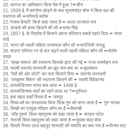
20. कागज का आविष्कार किस देश में हुआ ?✒चीन
21. 1939 ई. में कांग्रेस छोड़ने के बाद सुभाषचंद्र बोस ने किस दल की
स्थापना की ✒फॉरवर्ड ब्लॉक
22.‘पंजाब केसरी’ किसे कहा जाता है ✒ लाला लाजपत राय
23. सांडर्स की हत्या किसने की थी ✒भगत सिंह
24. 1857 ई. के विद्रोह में किसने अपना बलिदान सबसे पहले दिया ✒ मंगल
पांडे
25. भारत की पहली महिला राज्यपाल कौन थी ✒सरोजिनी नायडु
26. माउन्ट एवेरेस्ट पर दो बार चढ़ने वाली पहली महिला कौन थी ✒संतोष
यादव
27. ‘ब्रह्म समाज’ की स्थापना किसके द्वारा की गई ✒ राजा राममोहन राय
28. स्वामी दयानंद सरस्वती का मूल नाम क्या था ✒मूलशंकर
29. ‘वेदों की ओर लोटों’ का नारा किसने दिया ✒ दयानंद सरस्वती
30. ‘रामकृष्ण मिशन’ की स्थापना किसने की ✒ स्वामी विवेकानंद
31. वास्कोडिगामा भारत कब आया ✒ 1498 ई.
32. वास्कोडिगामा कहाँ का रहने वाला था ?✒पुर्तगाल
33. हवा महल कहाँ स्थित है ✒ जयपुर
34. सिख धर्म का संस्थापक किस सिख गुरु को माना जाता है ✒ गुरु नानक
35. सिखों का प्रमुख त्यौहार कौन-सा है ✒बैसाखी
36. ‘लौह पुरुष’ किस महापुरुष को कहा जाता है ✒ सरदार पटेल
37. नेताजी किस महापुरुष को कहा जाता है ✒सुभाष चंद्र बोस
38. दिल्ली स्थित लाल बहादुर शास्त्री की समाधि का क्या नाम है ✒विजय घाट