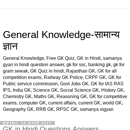
General Knowledge-सामान्य
ज्ञान
General Knowledge, Free GK Quiz, GK in Hindi, samanya
gyan in hindi question answer, gk for ssc, banking gk, gk for
gram sewak, GK Quiz in hindi, Rajasthan GK, GK for all
competition exams, Railway GK Police, CRPF GK, GK for
Public service commission, Govt Jobs GK, GK for IAS RAS
IPS, India GK, Science GK, Social Science GK, History GK,
Chemistry GK, Maths GK, Reasoning GK, GK for competitive
exams, computer GK, current affairs, current GK, world GK,
Geography GK, RRB GK, RPSC GK, samanya vigyan
शुक्रवार, 10 फ़रवरी 2017
GK in Hindi Questions Answers