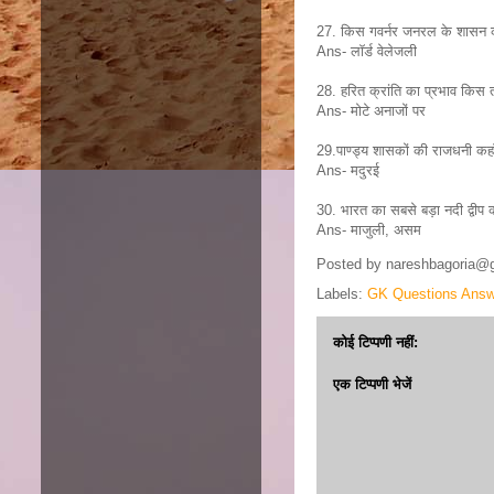
27. किस गवर्नर जनरल के शासन काल म
Ans- लाॅर्ड वेलेजली
28. हरित क्रांति का प्रभाव किस 
Ans- मोटे अनाजों पर
29.पाण्ड्य शासकों की राजधनी कहा
Ans- मदुरई
30. भारत का सबसे बड़ा नदी द्वीप 
Ans- माजुली, असम
Posted by
nareshbagoria@
Labels:
GK Questions Answ
कोई टिप्पणी नहीं:
एक टिप्पणी भेजें