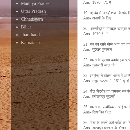
Ans- 1970 - 71 में
Madhya Pradesh
Uttar Pradesh
19. ॠग्वेद में ‘दस्यु’ शब्द किसके ल
Ans- अनार्यों के लिए
Chhatisgarh
Bihar
20. ‘अंतर्राष्ट्रीय मोबाइल उपग्रह
Ans- 1979 ई. में
Jharkhand
Karnataka
21. सेब का खाने योग्य भाग क्या क
Ans- गुद्देदार पुष्पासन
22. भारत के प्रथम कार्यवाहक प्रध
Ans- गुलजारी लाल नंदा
23. अंग्रेजों ने दक्षिण भारत में 
Ans- मसुलीपट्टम में, 1611 ई. में
24. नील विद्रोह का जमकर समर्थन क
Ans- हरीशचंद्र मुखर्जी
25. भारत का सर्वाधिक ऊंचाई पर स्
Ans- सियाचिन क्षे्त्र
26. विश्व के सबसे ऊंचे पर्वतों का
Ans- अल्पाइन हलचल के दौरान