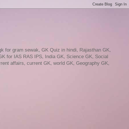
gk for gram sewak, GK Quiz in hindi, Rajasthan GK,
GK for IAS RAS IPS, India GK, Science GK, Social
ent affairs, current GK, world GK, Geography GK,