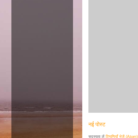
नई पोस्ट
सदस्यता लें
टिप्पणियाँ भेजें (Atom)