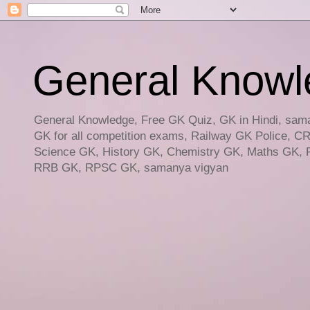
General Knowled
General Knowledge, Free GK Quiz, GK in Hindi, saman
GK for all competition exams, Railway GK Police, C
Science GK, History GK, Chemistry GK, Maths GK, R
RRB GK, RPSC GK, samanya vigyan