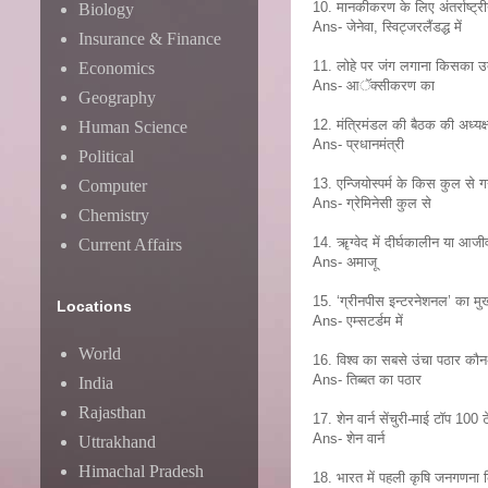
10. मानकीकरण के लिए अंतर्राष्ट्र
Biology
Ans- जेनेवा, स्विट्जरलैंडद्ध में
Insurance & Finance
11. लोहे पर जंग लगाना किसका उ
Economics
Ans- आॅक्सीकरण का
Geography
12. मंत्रिमंडल की बैठक की अध्यक
Human Science
Ans- प्रधानमंत्री
Political
13. एन्जियोस्पर्म के किस कुल से गन्
Computer
Ans- ग्रेमिनेसी कुल से
Chemistry
14. ॠग्वेद में दीर्घकालीन या आज
Current Affairs
Ans- अमाजू
15. ‘ग्रीनपीस इन्टरनेशनल’ का मुख
Locations
Ans- एम्सटर्डम में
World
16. विश्व का सबसे उंचा पठार कौन
Ans- तिब्बत का पठार
India
Rajasthan
17. शेन वार्न सेंचुरी-माई टाॅप 100
Ans- शेन वार्न
Uttrakhand
Himachal Pradesh
18. भारत में पहली कृषि जनगणना किस