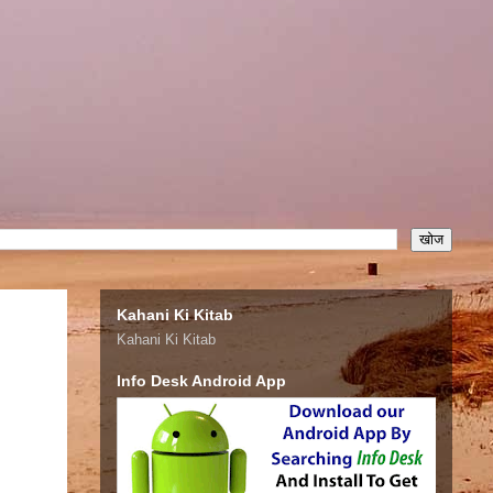
Kahani Ki Kitab
Kahani Ki Kitab
Info Desk Android App