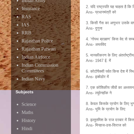
Indian Army
2. यदि राष्ट्रपति यह चाहता है कि 
Insurance
Ans- प्रधानमंत्री को
RAS
3. किसी गैस का अणुभार उसके वाष्
IAS
Ans- दुगुना
RRB
4. ‘गोपथ ब्राह्मण’ किस वेद से सम्बन
Rajasthan Police
Ans- अथर्ववेद
Rajasthan Patwari
5. मानकीकरण के लिए अंतर्राष्ट्री
Indian Airforce
Ans- 1947 ई. में
Indian Commission
Committees
6. कोटोपैक्सी पर्वत किस देश में स्थ
Ans- इक्वेडोर में
Indian Navy
7. एक कोशिकीय जीवों का अध्ययन स
Subjects
Ans- ल्यूवेनहाॅक ने
8. केवल किसके प्रयोग के लिए भु
Science
Ans- भूमि के प्रयोग के लिए
Maths
9. इल्तुतमिश के राज दरबार में क
History
Ans- मिन्हाज-उस-सिराज को
Hindi