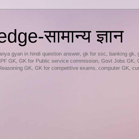
ge-सामान्य ज्ञान
ya gyan in hindi question answer, gk for ssc, banking gk, 
RPF GK, GK for Public service commission, Govt Jobs GK, 
easoning GK, GK for competitive exams, computer GK, curr