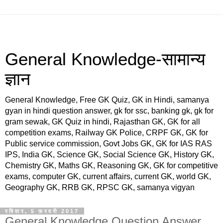
General Knowledge-सामान्य
ज्ञान
General Knowledge, Free GK Quiz, GK in Hindi, samanya
gyan in hindi question answer, gk for ssc, banking gk, gk for
gram sewak, GK Quiz in hindi, Rajasthan GK, GK for all
competition exams, Railway GK Police, CRPF GK, GK for
Public service commission, Govt Jobs GK, GK for IAS RAS
IPS, India GK, Science GK, Social Science GK, History GK,
Chemistry GK, Maths GK, Reasoning GK, GK for competitive
exams, computer GK, current affairs, current GK, world GK,
Geography GK, RRB GK, RPSC GK, samanya vigyan
रविवार, 5 फ़रवरी 2017
General Knowledge Question Answer,