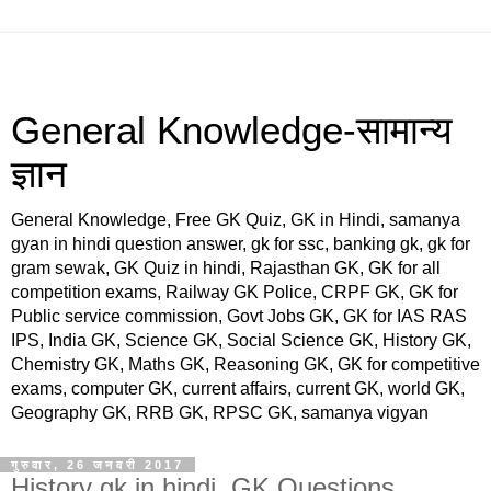
General Knowledge-सामान्य
ज्ञान
General Knowledge, Free GK Quiz, GK in Hindi, samanya
gyan in hindi question answer, gk for ssc, banking gk, gk for
gram sewak, GK Quiz in hindi, Rajasthan GK, GK for all
competition exams, Railway GK Police, CRPF GK, GK for
Public service commission, Govt Jobs GK, GK for IAS RAS
IPS, India GK, Science GK, Social Science GK, History GK,
Chemistry GK, Maths GK, Reasoning GK, GK for competitive
exams, computer GK, current affairs, current GK, world GK,
Geography GK, RRB GK, RPSC GK, samanya vigyan
गुरुवार, 26 जनवरी 2017
History gk in hindi, GK Questions