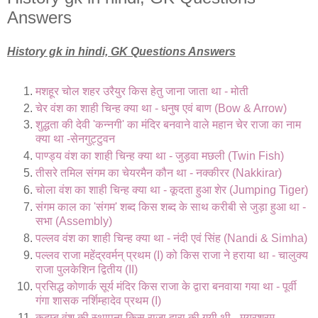
Answers
History gk in hindi, GK Questions Answers
मशहूर चोल शहर उरैयुर किस हेतु जाना जाता था - मोती
चेर वंश का शाही चिन्ह क्या था - धनुष एवं बाण (Bow & Arrow)
शुद्धता की देवी 'कन्नगी' का मंदिर बनवाने वाले महान चेर राजा का नाम
क्या था -सेनगुट्टुवन
पाण्ड्य वंश का शाही चिन्ह क्या था - जुड़वा मछली (Twin Fish)
तीसरे तमिल संगम का चेयरमैन कौन था - नक्कीरर (Nakkirar)
चोला वंश का शाही चिन्ह क्या था - कूदता हुआ शेर (Jumping Tiger)
संगम काल का 'संगम' शब्द किस शब्द के साथ करीबी से जुड़ा हुआ था -
सभा (Assembly)
पल्लव वंश का शाही चिन्ह क्या था - नंदी एवं सिंह (Nandi & Simha)
पल्लव राजा महेंद्रवर्मन् प्रथम (I) को किस राजा ने हराया था - चालुक्य
राजा पुलकेशिन द्वितीय (II)
प्रसिद्ध कोणार्क सूर्य मंदिर किस राजा के द्वारा बनवाया गया था - पूर्वी
गंगा शासक नर्शिम्हादेव प्रथम (I)
कदम्ब वंश की स्थापना किस राजा द्वारा की गयी थी - मयूरशरम