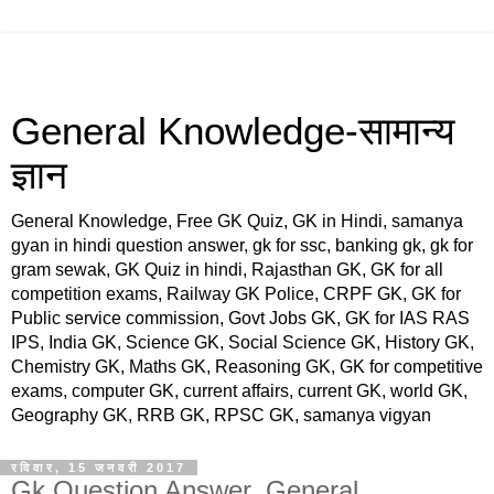
General Knowledge-सामान्य
ज्ञान
General Knowledge, Free GK Quiz, GK in Hindi, samanya
gyan in hindi question answer, gk for ssc, banking gk, gk for
gram sewak, GK Quiz in hindi, Rajasthan GK, GK for all
competition exams, Railway GK Police, CRPF GK, GK for
Public service commission, Govt Jobs GK, GK for IAS RAS
IPS, India GK, Science GK, Social Science GK, History GK,
Chemistry GK, Maths GK, Reasoning GK, GK for competitive
exams, computer GK, current affairs, current GK, world GK,
Geography GK, RRB GK, RPSC GK, samanya vigyan
रविवार, 15 जनवरी 2017
Gk Question Answer, General